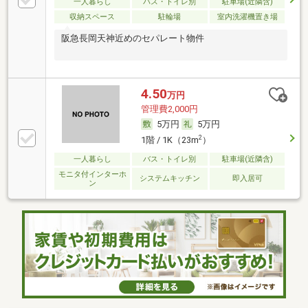
一人暮らし
バス・トイレ別
駐車場(近隣含)
収納スペース
駐輪場
室内洗濯機置き場
阪急長岡天神近めのセパレート物件
4.50
万円
管理費2,000円
5万円
5万円
2
1階 / 1K（23m
）
一人暮らし
バス・トイレ別
駐車場(近隣含)
モニタ付インターホ
システムキッチン
即入居可
ン