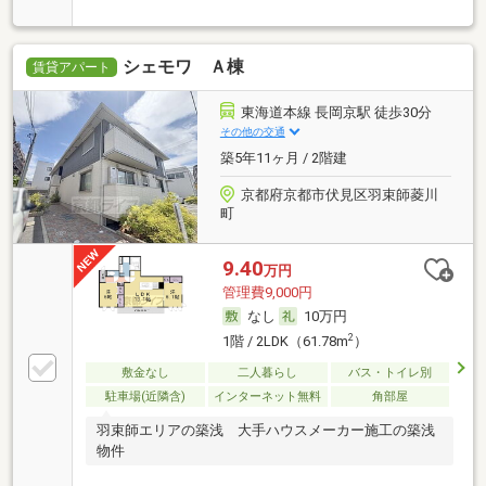
シェモワ Ａ棟
賃貸アパート
東海道本線 長岡京駅 徒歩30分
その他の交通
築5年11ヶ月 / 2階建
京都府京都市伏見区羽束師菱川
町
9.40
万円
管理費9,000円
なし
10万円
2
1階 / 2LDK（61.78m
）
敷金なし
二人暮らし
バス・トイレ別
駐車場(近隣含)
インターネット無料
角部屋
羽束師エリアの築浅 大手ハウスメーカー施工の築浅
物件