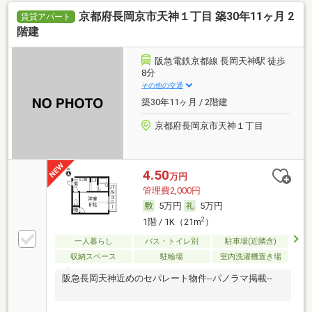
京都府長岡京市天神１丁目 築30年11ヶ月 2
賃貸アパート
階建
阪急電鉄京都線 長岡天神駅 徒歩
8分
その他の交通
築30年11ヶ月 / 2階建
京都府長岡京市天神１丁目
4.50
万円
管理費2,000円
5万円
5万円
2
1階 / 1K（21m
）
一人暮らし
バス・トイレ別
駐車場(近隣含)
収納スペース
駐輪場
室内洗濯機置き場
阪急長岡天神近めのセパレート物件--パノラマ掲載--