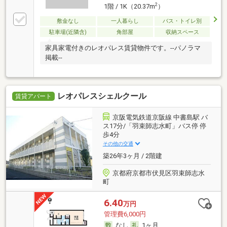
2
1階 / 1K（20.37m
）
敷金なし
一人暮らし
バス・トイレ別
駐車場(近隣含)
角部屋
収納スペース
家具家電付きのレオパレス賃貸物件です。--パノラマ
掲載--
レオパレスシェルクール
賃貸アパート
京阪電気鉄道京阪線 中書島駅 バ
ス17分/「羽束師志水町」バス停 停
歩4分
その他の交通
築26年3ヶ月 / 2階建
京都府京都市伏見区羽束師志水
町
6.40
万円
管理費6,000円
なし
1ヶ月