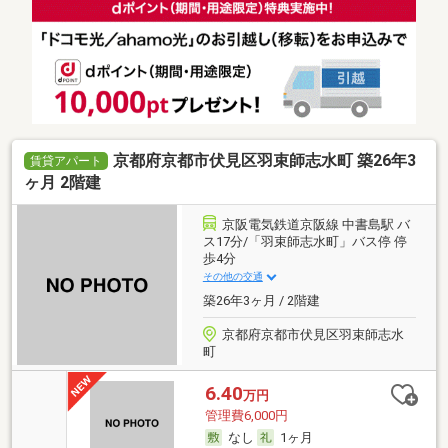
京都府京都市伏見区羽束師志水町 築26年3
賃貸アパート
ヶ月 2階建
京阪電気鉄道京阪線 中書島駅 バ
ス17分/「羽束師志水町」バス停 停
歩4分
その他の交通
築26年3ヶ月 / 2階建
京都府京都市伏見区羽束師志水
町
6.40
万円
管理費6,000円
なし
1ヶ月