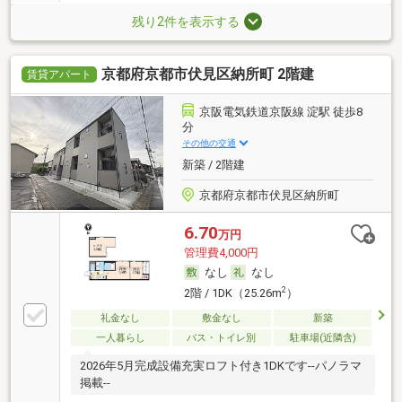
残り2件を表示する
京都府京都市伏見区納所町 2階建
賃貸アパート
京阪電気鉄道京阪線 淀駅 徒歩8
分
その他の交通
新築 / 2階建
京都府京都市伏見区納所町
6.70
万円
管理費4,000円
なし
なし
2
2階 / 1DK（25.26m
）
礼金なし
敷金なし
新築
一人暮らし
バス・トイレ別
駐車場(近隣含)
2026年5月完成設備充実ロフト付き1DKです--パノラマ
掲載--