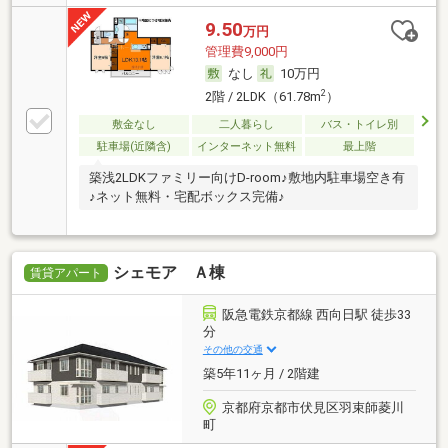
9.50
万円
管理費9,000円
なし
10万円
2
2階 / 2LDK（61.78m
）
敷金なし
二人暮らし
バス・トイレ別
駐車場(近隣含)
インターネット無料
最上階
築浅2LDKファミリー向けD-room♪敷地内駐車場空き有
♪ネット無料・宅配ボックス完備♪
シェモア Ａ棟
賃貸アパート
阪急電鉄京都線 西向日駅 徒歩33
分
その他の交通
築5年11ヶ月 / 2階建
京都府京都市伏見区羽束師菱川
町