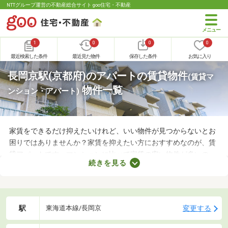
NTTグループ運営の不動産総合サイト goo住宅・不動産
1
0
0
0
最近検索した条件
最近見た物件
保存した条件
お気に入り
長岡京駅(京都府)のアパートの賃貸物件
(賃貸マ
物件一覧
ンション・アパート)
家賃をできるだけ抑えたいけれど、いい物件が見つからないとお
困りではありませんか？家賃を抑えたい方におすすめなのが、賃
貸アパートです。マンションに比べて家賃の安い物件が多いの
続きを見る
で、月々の支出を抑えられますよ。ここでは、おすすめの賃貸ア
パートを紹介します。間取りや家賃が異なるため、いくつかの物
件を見比べてみましょう。
駅
変更する
東海道本線/長岡京