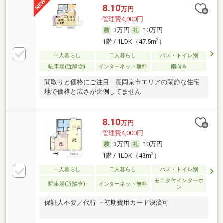
8.10
万円
管理費4,000円
3万円
10万円
2
1階 / 1LDK（47.5m
）
一人暮らし
二人暮らし
バス・トイレ別
駐車場(近隣含)
インターネット無料
南向き
間取りと価格にご注目 長岡京市エリアの閑静な住宅
地で価格と広さが比例してません
8.10
万円
管理費4,000円
3万円
10万円
2
1階 / 1LDK（43m
）
一人暮らし
二人暮らし
バス・トイレ別
モニタ付インターホ
駐車場(近隣含)
インターネット無料
ン
保証人不要／代行 ・初期費用カード決済可