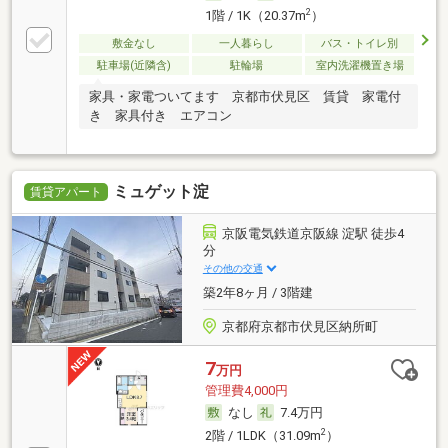
2
1階 / 1K（20.37m
）
敷金なし
一人暮らし
バス・トイレ別
駐車場(近隣含)
駐輪場
室内洗濯機置き場
家具・家電ついてます 京都市伏見区 賃貸 家電付
き 家具付き エアコン
ミュゲット淀
賃貸アパート
京阪電気鉄道京阪線 淀駅 徒歩4
分
その他の交通
築2年8ヶ月 / 3階建
京都府京都市伏見区納所町
7
万円
管理費4,000円
なし
7.4万円
2
2階 / 1LDK（31.09m
）