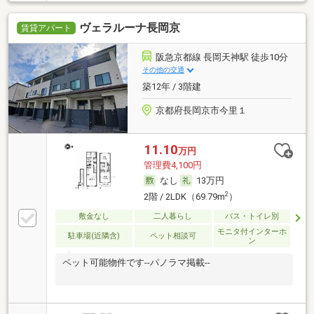
ヴェラルーナ長岡京
賃貸アパート
阪急京都線 長岡天神駅 徒歩10分
その他の交通
築12年 / 3階建
京都府長岡京市今里１
11.10
万円
管理費4,100円
なし
13万円
2
2階 / 2LDK（69.79m
）
敷金なし
二人暮らし
バス・トイレ別
モニタ付インターホ
駐車場(近隣含)
ペット相談可
ン
ペット可能物件です--パノラマ掲載--