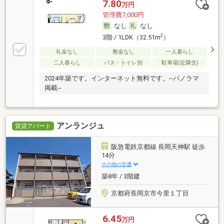
7.80
万円
管理費7,000円
なし
なし
2
3階 / 1LDK（32.51m
）
礼金なし
敷金なし
一人暮らし
二人暮らし
バス・トイレ別
駐車場(近隣含)
2024年築です。インターネット無料です。--パノラマ
掲載--
アンランジュ
賃貸アパート
阪急電鉄京都線 長岡天神駅 徒歩
14分
その他の交通
築8年 / 3階建
京都府長岡京市今里１丁目
6.45
万円