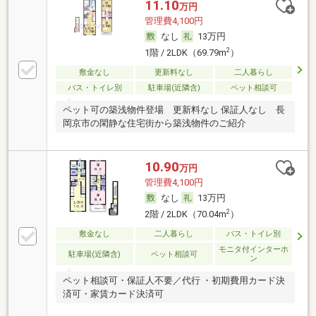
11.10
万円
管理費4,100円
なし
13万円
2
1階 / 2LDK（69.79m
）
敷金なし
更新料なし
二人暮らし
バス・トイレ別
駐車場(近隣含)
ペット相談可
ペット可の築浅物件登場 更新料なし 保証人なし 長
岡京市の閑静な住宅街から築浅物件のご紹介
10.90
万円
管理費4,100円
なし
13万円
2
2階 / 2LDK（70.04m
）
敷金なし
二人暮らし
バス・トイレ別
モニタ付インターホ
駐車場(近隣含)
ペット相談可
ン
ペット相談可・保証人不要／代行 ・初期費用カード決
済可・家賃カード決済可