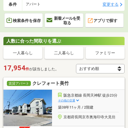
条件
変更する
アパート
新着メールを受
検索条件を保存
アプリで探す
取る
人数に合った間取りを選ぶ
一人暮らし
二人暮らし
ファミリー
17,954
件
が該当しました。
クレフォート美竹
賃貸アパート
阪急京都線 長岡天神駅 徒歩23分
その他の交通
築38年11ヶ月 / 2階建
京都府長岡京市奥海印寺大見坊