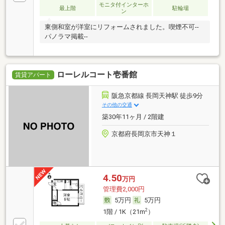
モニタ付インターホ
最上階
駐輪場
ン
東側和室が洋室にリフォームされました。喫煙不可--
パノラマ掲載--
ローレルコート壱番館
賃貸アパート
阪急京都線 長岡天神駅 徒歩9分
その他の交通
築30年11ヶ月 / 2階建
京都府長岡京市天神１
4.50
万円
管理費2,000円
5万円
5万円
2
1階 / 1K（21m
）