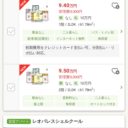
9.40
万円
管理費9,000円
なし
10万円
2
1階 / 2LDK（61.78m
）
敷金なし
二人暮らし
バス・トイレ別
駐車場(近隣含)
インターネット無料
角部屋
初期費用をクレジットカード支払い可。分割払い・リ
ボ払い対応。
9.50
万円
管理費9,000円
なし
10万円
2
2階 / 2LDK（61.78m
）
敷金なし
更新料なし
二人暮らし
最上階
角部屋
オートロック付き
レオパレスシェルクール
賃貸アパート