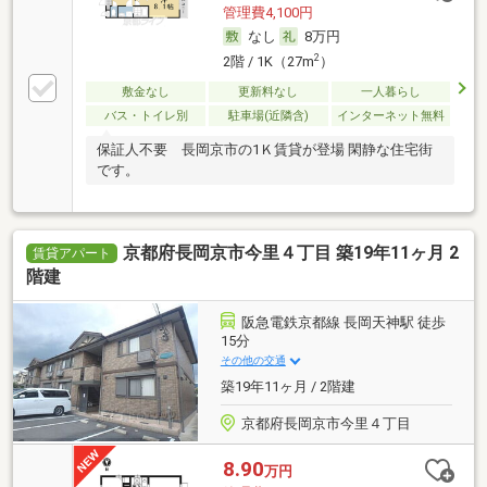
管理費4,100円
なし
8万円
2
2階 / 1K（27m
）
敷金なし
更新料なし
一人暮らし
バス・トイレ別
駐車場(近隣含)
インターネット無料
保証人不要 長岡京市の1Ｋ賃貸が登場 閑静な住宅街
です。
京都府長岡京市今里４丁目 築19年11ヶ月 2
賃貸アパート
階建
阪急電鉄京都線 長岡天神駅 徒歩
15分
その他の交通
築19年11ヶ月 / 2階建
京都府長岡京市今里４丁目
8.90
万円