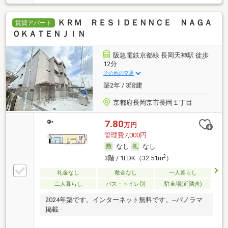
ＫＲＭ ＲＥＳＩＤＥＮＮＣＥ ＮＡＧＡ
賃貸アパート
ＯＫＡＴＥＮＪＩＮ
阪急電鉄京都線 長岡天神駅 徒歩
12分
その他の交通
築2年 / 3階建
京都府長岡京市長岡１丁目
7.80
万円
管理費7,000円
なし
なし
2
3階 / 1LDK（32.51m
）
礼金なし
敷金なし
一人暮らし
二人暮らし
バス・トイレ別
駐車場(近隣含)
2024年築です。インターネット無料です。--パノラマ
掲載--