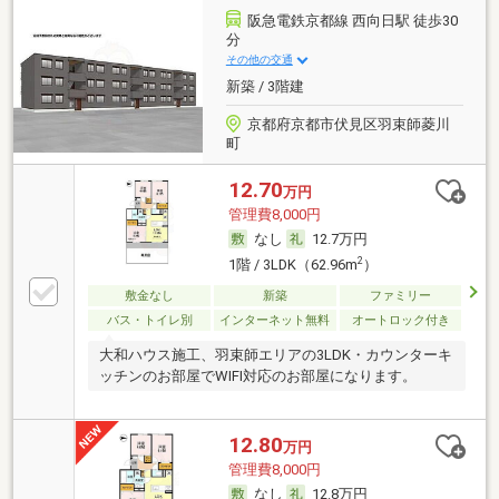
阪急電鉄京都線 西向日駅 徒歩30
分
その他の交通
新築 / 3階建
京都府京都市伏見区羽束師菱川
町
12.70
万円
管理費8,000円
なし
12.7万円
2
1階 / 3LDK（62.96m
）
敷金なし
新築
ファミリー
バス・トイレ別
インターネット無料
オートロック付き
大和ハウス施工、羽束師エリアの3LDK・カウンターキ
ッチンのお部屋でWIFI対応のお部屋になります。
12.80
万円
管理費8,000円
なし
12.8万円