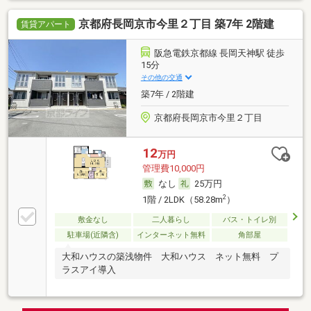
京都府長岡京市今里２丁目 築7年 2階建
賃貸アパート
阪急電鉄京都線 長岡天神駅 徒歩
15分
その他の交通
築7年 / 2階建
京都府長岡京市今里２丁目
12
万円
管理費10,000円
なし
25万円
2
1階 / 2LDK（58.28m
）
敷金なし
二人暮らし
バス・トイレ別
駐車場(近隣含)
インターネット無料
角部屋
大和ハウスの築浅物件 大和ハウス ネット無料 プ
ラスアイ導入