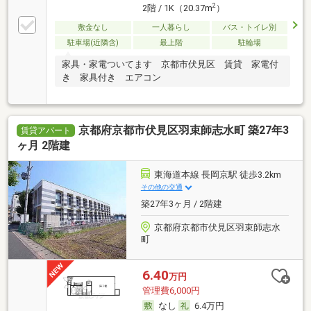
2
2階 / 1K（20.37m
）
敷金なし
一人暮らし
バス・トイレ別
駐車場(近隣含)
最上階
駐輪場
家具・家電ついてます 京都市伏見区 賃貸 家電付
き 家具付き エアコン
京都府京都市伏見区羽束師志水町 築27年3
賃貸アパート
ヶ月 2階建
東海道本線 長岡京駅 徒歩3.2km
その他の交通
築27年3ヶ月 / 2階建
京都府京都市伏見区羽束師志水
町
6.40
万円
管理費6,000円
なし
6.4万円