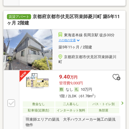
京都府京都市伏見区羽束師菱川町 築5年11
賃貸アパート
ヶ月 2階建
東海道本線 長岡京駅 徒歩30分
その他の交通
築5年11ヶ月 / 2階建
京都府京都市伏見区羽束師菱川
町
9.40
万円
管理費9,000円
なし
10万円
2
1階 / 2LDK（61.78m
）
敷金なし
二人暮らし
バス・トイレ別
駐車場(近隣含)
インターネット無料
角部屋
羽束師エリアの築浅 大手ハウスメーカー施工の築浅
物件