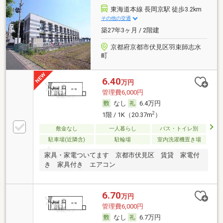
東海道本線 長岡京駅 徒歩3.2km
その他の交通
築27年3ヶ月 / 2階建
京都府京都市伏見区羽束師志水
町
6.40
万円
管理費6,000円
なし
6.4万円
2
1階 / 1K（20.37m
）
敷金なし
一人暮らし
バス・トイレ別
駐車場(近隣含)
駐輪場
室内洗濯機置き場
家具・家電ついてます 京都市伏見区 賃貸 家電付
き 家具付き エアコン
6.70
万円
管理費6,000円
なし
6.7万円