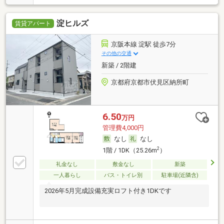
淀ヒルズ
賃貸アパート
京阪本線 淀駅 徒歩7分
その他の交通
新築 / 2階建
京都府京都市伏見区納所町
6.50
万円
管理費4,000円
なし
なし
2
1階 / 1DK（25.26m
）
礼金なし
敷金なし
新築
一人暮らし
バス・トイレ別
駐車場(近隣含)
2026年5月完成設備充実ロフト付き1DKです