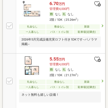
6.70
万円
管理費4,000円
なし
なし
2
2階 / 1DK（25.26m
）
礼金なし
敷金なし
新築
一人暮らし
バス・トイレ別
駐車場(近隣含)
2026年5月完成設備充実ロフト付き1DKです--パノラマ
掲載--
5.55
万円
管理費4,000円
なし
なし
2
2階 / 1DK（21.27m
）
礼金なし
敷金なし
新築
一人暮らし
バス・トイレ別
駐車場(近隣含)
ネット無料も嬉しい設備！