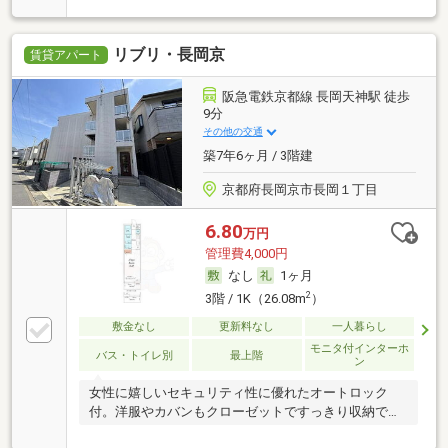
リブリ・長岡京
賃貸アパート
阪急電鉄京都線 長岡天神駅 徒歩
9分
その他の交通
築7年6ヶ月 / 3階建
京都府長岡京市長岡１丁目
6.80
万円
管理費4,000円
なし
1ヶ月
2
3階 / 1K（26.08m
）
敷金なし
更新料なし
一人暮らし
モニタ付インターホ
バス・トイレ別
最上階
ン
女性に嬉しいセキュリティ性に優れたオートロック
付。洋服やカバンもクローゼットですっきり収納でき
ます。