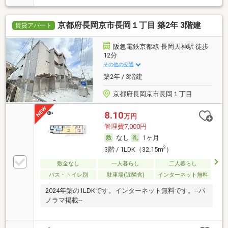
京都府長岡京市長岡１丁目 築2年 3階建
賃貸アパート
阪急電鉄京都線 長岡天神駅 徒歩
12分
その他の交通
築2年 / 3階建
京都府長岡京市長岡１丁目
8.10
万円
管理費7,000円
なし
1ヶ月
2
3階 / 1LDK（32.15m
）
敷金なし
一人暮らし
二人暮らし
バス・トイレ別
駐車場(近隣含)
インターネット無料
2024年築の1LDKです。インターネット無料です。--パ
ノラマ掲載--