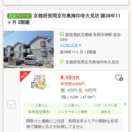
京都府長岡京市奥海印寺大見坊 築38年11
賃貸アパート
ヶ月 2階建
阪急電鉄京都線 長岡天神駅 徒歩
23分
その他の交通
築38年11ヶ月 / 2階建
京都府長岡京市奥海印寺大見坊
8.10
万円
管理費4,000円
3万円
10万円
2
1階 / 1LDK（47.5m
）
一人暮らし
二人暮らし
バス・トイレ別
駐車場(近隣含)
インターネット無料
南向き
間取りと価格にご注目 長岡京市エリアの閑静な住宅
地で価格と広さが比例してません