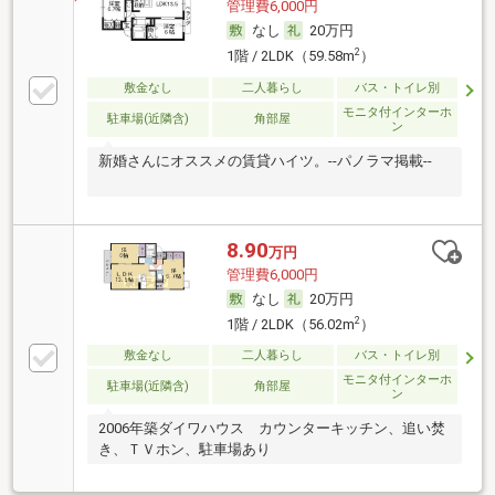
管理費6,000円
なし
20万円
2
1階 / 2LDK（59.58m
）
敷金なし
二人暮らし
バス・トイレ別
モニタ付インターホ
駐車場(近隣含)
角部屋
ン
新婚さんにオススメの賃貸ハイツ。--パノラマ掲載--
8.90
万円
管理費6,000円
なし
20万円
2
1階 / 2LDK（56.02m
）
敷金なし
二人暮らし
バス・トイレ別
モニタ付インターホ
駐車場(近隣含)
角部屋
ン
2006年築ダイワハウス カウンターキッチン、追い焚
き、ＴＶホン、駐車場あり