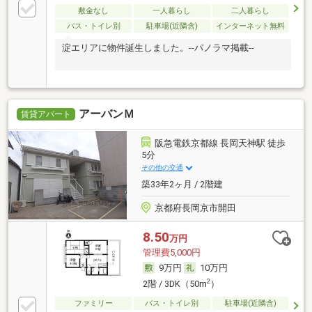
敷金なし
一人暮らし
二人暮らし
バス・トイレ別
駐車場(近隣含)
インターネット無料
淀エリアに物件誕生しました。--パノラマ掲載--
アーバンＭ
賃貸アパート
阪急電鉄京都線 長岡天神駅 徒歩
5分
その他の交通
築33年2ヶ月 / 2階建
京都府長岡京市開田
8.50
万円
管理費5,000円
9万円
10万円
2
2階 / 3DK（50m
）
ファミリー
バス・トイレ別
駐車場(近隣含)