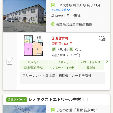
ＪＲ大糸線 柏矢町駅 徒歩11分
その他の交通
築33年6ヶ月 / 2階建
長野県安曇野市穂高柏原
3.90
万円
管理費3,000円
7.8万円
なし
2
2階 / 1DK（32.7m
）
礼金なし
一人暮らし
バス・トイレ別
駐車場(近隣含)
インターネット無料
最上階
フリーレント・最上階・初期費用カード決済可
レオネクストエトワール中村ＩＩ
賃貸アパート
しなの鉄道 千曲駅 徒歩18分