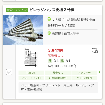
ビレッジハウス更埴２号棟
賃貸マンション
ＪＲ篠ノ井線 姨捨駅 徒歩3.9km
築38年6ヶ月 / 5階建
長野県千曲市大字中
3.94
万円
管理費なし
なし
なし
2
5階 / 3DK（53.08m
）
礼金なし
敷金なし
ファミリー
バス・トイレ別
駐車場(近隣含)
ペット相談可
ペット相談可・フリーレント・最上階・ルームシェア
可・高齢者相談