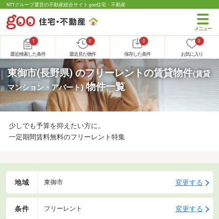
NTTグループ運営の不動産総合サイト goo住宅・不動産
1
0
0
0
最近検索した条件
最近見た物件
保存した条件
お気に入り
東御市(長野県) のフリーレントの賃貸物件
(賃貸
物件一覧
マンション・アパート)
少しでも予算を抑えたい方に。
一定期間賃料無料のフリーレント特集
地域
変更する
東御市
条件
変更する
フリーレント