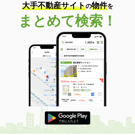
大手不動産サイト
物件
の
を
まとめて検索！