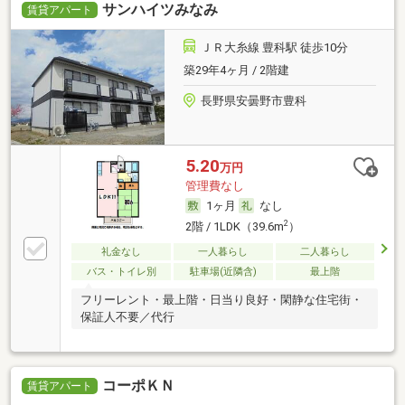
サンハイツみなみ
賃貸アパート
ＪＲ大糸線 豊科駅 徒歩10分
築29年4ヶ月 / 2階建
長野県安曇野市豊科
5.20
万円
管理費なし
1ヶ月
なし
2
2階 / 1LDK（39.6m
）
礼金なし
一人暮らし
二人暮らし
バス・トイレ別
駐車場(近隣含)
最上階
フリーレント・最上階・日当り良好・閑静な住宅街・
保証人不要／代行
コーポＫＮ
賃貸アパート