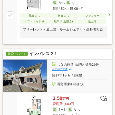
なし
なし
2
5階 / 3DK（53.08m
）
礼金なし
敷金なし
ファミリー
バス・トイレ別
駐車場(近隣含)
最上階
フリーレント・最上階・ルームシェア可・高齢者相談
インパレス２１
賃貸アパート
しなの鉄道 滋野駅 徒歩26分
その他の交通
築37年1ヶ月 / 2階建
長野県東御市加沢
3.50
万円
管理費3,000円
1ヶ月
なし
2