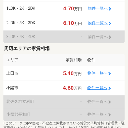
4.70
1LDK・2K・2DK
物件一覧へ
万円
6.10
2LDK・3K・3DK
物件一覧へ
万円
3LDK・4K・4DK
-
物件一覧へ
周辺エリアの家賃相場
エリア
家賃相場
物件
5.40
上田市
物件一覧へ
万円
4.60
小諸市
物件一覧へ
万円
北佐久郡立科町
-
物件一覧へ
小県郡長和町
-
物件一覧へ
※このデータはgoo住宅・不動産に掲載されている賃貸の平均賃料（管理費・駐
車場代などを除く）を算出したものです。ただし10戸以上の掲載があるものに