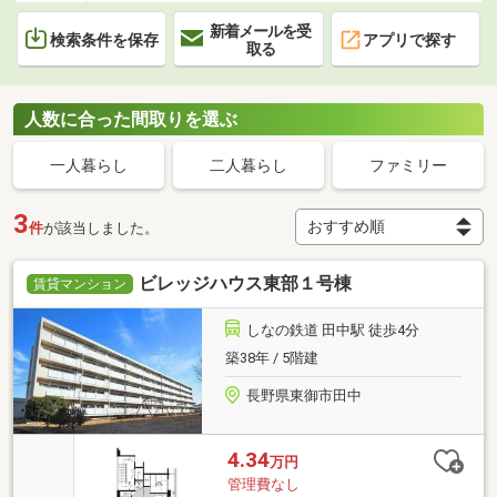
新着メールを受
検索条件を保存
アプリで探す
取る
人数に合った間取りを選ぶ
一人暮らし
二人暮らし
ファミリー
3
件
が該当しました。
ビレッジハウス東部１号棟
賃貸マンション
しなの鉄道 田中駅 徒歩4分
築38年 / 5階建
長野県東御市田中
4.34
万円
管理費なし