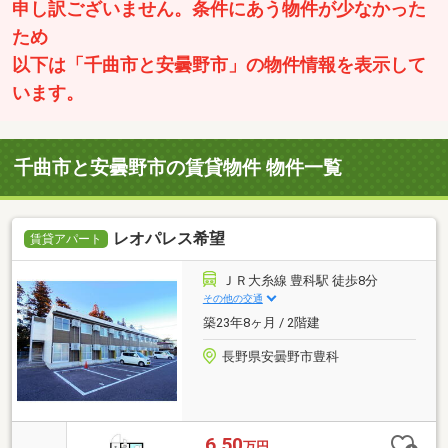
申し訳ございません。条件にあう物件が少なかった
ため
以下は「千曲市と安曇野市」の物件情報を表示して
います。
千曲市と安曇野市の賃貸物件 物件一覧
レオパレス希望
賃貸アパート
ＪＲ大糸線 豊科駅 徒歩8分
その他の交通
築23年8ヶ月 / 2階建
長野県安曇野市豊科
6.50
万円