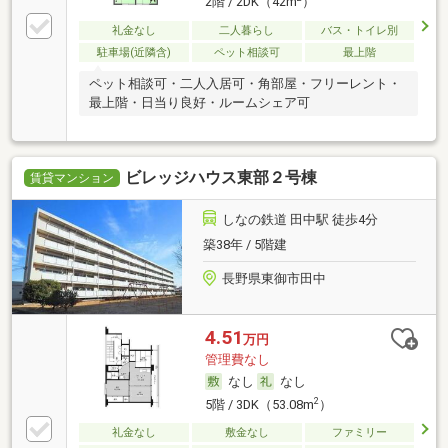
2階 / 2DK（42m
）
礼金なし
二人暮らし
バス・トイレ別
駐車場(近隣含)
ペット相談可
最上階
ペット相談可・二人入居可・角部屋・フリーレント・
最上階・日当り良好・ルームシェア可
ビレッジハウス東部２号棟
賃貸マンション
しなの鉄道 田中駅 徒歩4分
築38年 / 5階建
長野県東御市田中
4.51
万円
管理費なし
なし
なし
2
5階 / 3DK（53.08m
）
礼金なし
敷金なし
ファミリー