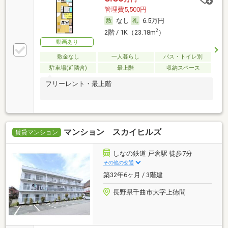
管理費5,500円
なし
6.5万円
2
2階 / 1K（23.18m
）
動画あり
敷金なし
一人暮らし
バス・トイレ別
駐車場(近隣含)
最上階
収納スペース
フリーレント・最上階
マンション スカイヒルズ
賃貸マンション
しなの鉄道 戸倉駅 徒歩7分
その他の交通
築32年6ヶ月 / 3階建
長野県千曲市大字上徳間