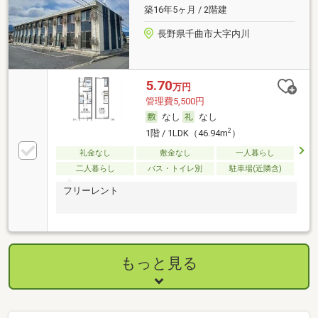
築16年5ヶ月 / 2階建
長野県千曲市大字内川
5.70
万円
管理費5,500円
なし
なし
2
1階 / 1LDK（46.94m
）
礼金なし
敷金なし
一人暮らし
二人暮らし
バス・トイレ別
駐車場(近隣含)
フリーレント
もっと見る