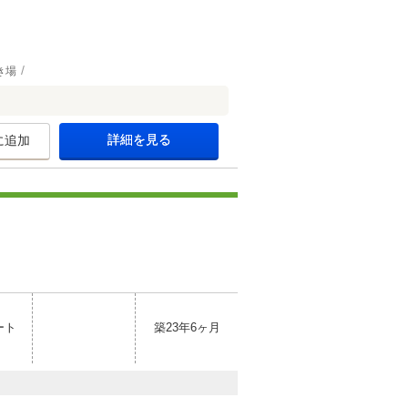
き場
詳細を見る
に追加
ート
築23年6ヶ月