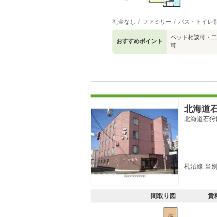
礼金なし
ファミリー
バス・トイレ
ペット相談可・二
おすすめポイント
可
北海道石
北海道石狩
札沼線 当別
間取り図
賃