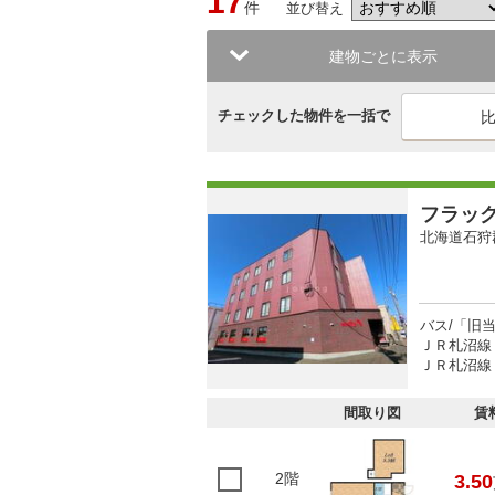
17
件
並び替え
建物ごとに表示
チェックした物件を一括で
フラッ
北海道石狩
バス/「旧
ＪＲ札沼線 
ＪＲ札沼線 
間取り図
賃
2階
3.50