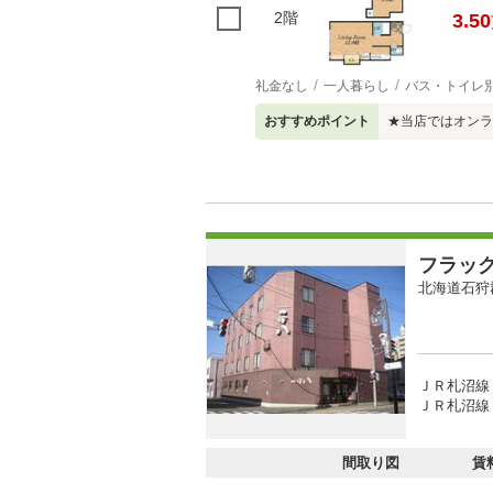
2階
3.50
礼金なし
一人暮らし
バス・トイレ
おすすめポイント
★当店ではオンラ
フラッ
北海道石狩
ＪＲ札沼線 
ＪＲ札沼線 
間取り図
賃