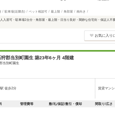
別
駐車場(近隣含)
ペット相談可
最上階
角部屋
南向き
人入居可・駐車場2台分・角部屋・最上階・日当り良好・閑静な住宅街・保証人不要
お気に入り
狩郡当別町園生 築23年6ヶ月 4階建
郡当別町園生
駅 徒歩2分
賃貸マンシ
料
管理費等
敷/礼/保証/敷引・償却
間取り/広さ