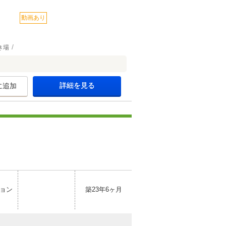
動画あり
き場
詳細を見る
に追加
ョン
築23年6ヶ月