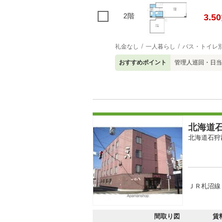
2階
3.50
礼金なし
一人暮らし
バス・トイレ
おすすめポイント
管理人巡回・日当
北海道石
北海道石狩
ＪＲ札沼線 
間取り図
賃