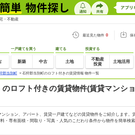
住宅・不動産
0
最近見た物件
保
一戸建てを買う
建てる
投資する
不動産
古
新築
中古
土地
土地活用
投資
狩郡当別町
>
石狩郡当別町のロフト付きの賃貸情報 物件一覧
) のロフト付きの賃貸物件(賃貸マンショ
マンション、アパート、賃貸一戸建てなどの賃貸物件をご紹介します。
賃料・専有面積・間取り・写真・人気のこだわり条件から物件を簡単検索