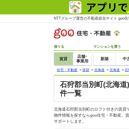
NTTグループ運営の不動産総合サイト goo
借りる
マンションを買う
店舗･
賃貸
新築
中
事業用
住宅・不動産
>
賃貸
>
北海道
>
北海道
>
石
石狩郡当別町(北海道
件一覧
北海道石狩郡当別町のロフト付きの賃貸
物件情報を探すならgoo住宅・不動産。
サポートします。