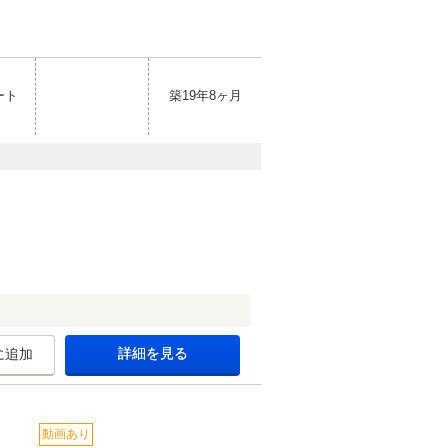
ート
築19年8ヶ月
詳細を見る
に追加
動画あり