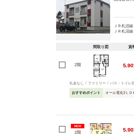
ＪＲ札沼線 
ＪＲ札沼線
間取り図
賃
2階
5.90
礼金なし
ファミリー
バス・トイレ
おすすめポイント
オール電化3ＬＤ
NEW
5.90
2階