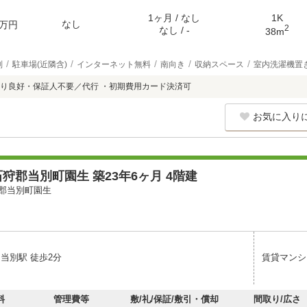
1ヶ月 / なし
1K
なし
万円
2
なし / -
38m
別
駐車場(近隣含)
インターネット無料
南向き
収納スペース
室内洗濯機置
り良好・保証人不要／代行 ・初期費用カード決済可
お気に入り
狩郡当別町園生 築23年6ヶ月 4階建
郡当別町園生
当別駅 徒歩2分
賃貸マンシ
料
管理費等
敷/礼/保証/敷引・償却
間取り/広さ