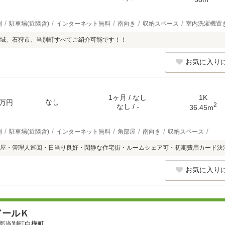
別
駐車場(近隣含)
インターネット無料
南向き
収納スペース
室内洗濯機置
域、石狩市、当別町すべてご紹介可能です！！
お気に入り
1ヶ月 / なし
1K
なし
万円
2
なし / -
36.45m
別
駐車場(近隣含)
インターネット無料
角部屋
南向き
収納スペース
屋・管理人巡回・日当り良好・閑静な住宅街・ルームシェア可・初期費用カード決
お気に入り
ドールＫ
郡当別町白樺町