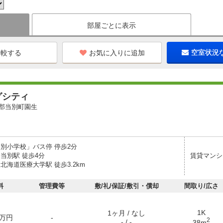
部屋ごとに表示
お気に入りに追加
空室状況
グシティ
郡当別町園生
当別小学校」バス停 停歩2分
当別駅 徒歩4分
賃貸マンシ
北海道医療大学駅 徒歩3.2km
料
管理費等
敷/礼/保証/敷引・償却
間取り/広さ
1K
1ヶ月 / なし
万円
-
2
- / -
38m