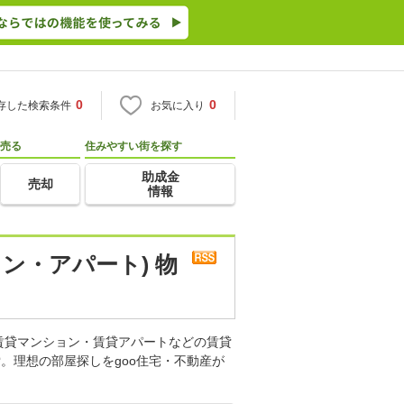
0
0
存した検索条件
お気に入り
売る
住みやすい街を探す
助成金
売却
情報
ン・アパート) 物
賃貸マンション・賃貸アパートなどの賃貸
。理想の部屋探しをgoo住宅・不動産が