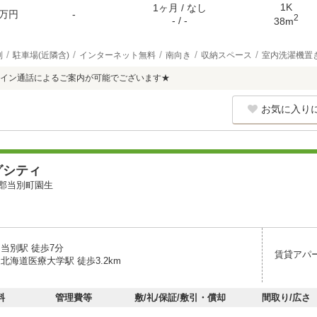
1K
1ヶ月 / なし
万円
-
2
- / -
38m
別
駐車場(近隣含)
インターネット無料
南向き
収納スペース
室内洗濯機置
イン通話によるご案内が可能でございます★
お気に入り
グシティ
郡当別町園生
当別駅 徒歩7分
賃貸アパ
北海道医療大学駅 徒歩3.2km
料
管理費等
敷/礼/保証/敷引・償却
間取り/広さ