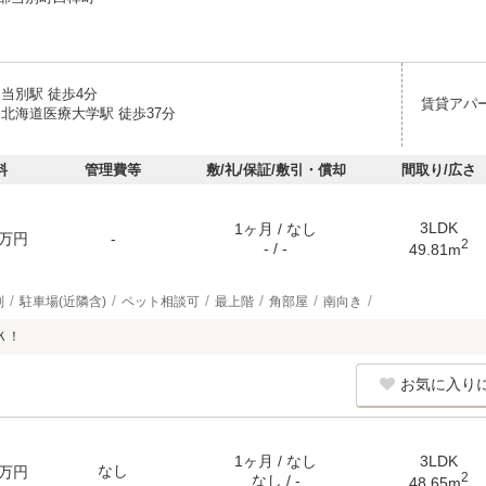
当別駅 徒歩4分
賃貸アパ
 北海道医療大学駅 徒歩37分
料
管理費等
敷/礼/保証/敷引・償却
間取り/広さ
3LDK
1ヶ月 / なし
万円
-
2
- / -
49.81m
別
駐車場(近隣含)
ペット相談可
最上階
角部屋
南向き
Ｋ！
お気に入り
1ヶ月 / なし
3LDK
なし
万円
2
なし / -
48.65m