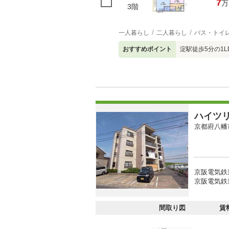
7
万
3階
一人暮らし
二人暮らし
バス・トイ
おすすめポイント
淀駅徒歩5分の1
ハイツ
京都府八幡
京阪電気鉄
京阪電気鉄
間取り図
賃