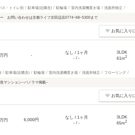
バス・トイレ別
駐車場(近隣含)
駐輪場
室内洗濯機置き場
洗面所独立
 お問い合わせは京都ライフ京田辺店0774−68−5300まで
お気に入り
3LDK
なし / 1ヶ月
万円
-
2
- / -
61m
別
駐車場(近隣含)
駐輪場
室内洗濯機置き場
洗面所独立
フローリング
マンション--パノラマ掲載--
お気に入り
3LDK
なし / 1ヶ月
6,000円
万円
2
- / -
65m