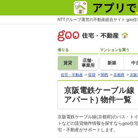
NTTグループ運営の不動産総合サイト goo
借りる
マンションを買う
店舗･
賃貸
新築
中
事業用
住宅・不動産
>
賃貸
>
関西
>
京都府
>
京阪
京阪電鉄ケーブル線
アパート) 物件一覧
京阪電鉄ケーブル線(京都府)のバス・
トなどの賃貸物件情報を探すならgoo住
宅・不動産がサポートします。