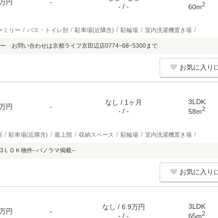
万円
-
2
- / -
60m
ァミリー
バス・トイレ別
駐車場(近隣含)
駐輪場
室内洗濯機置き場
 お問い合わせは京都ライフ京田辺店0774−68−5300まで
お気に入り
3LDK
なし / 1ヶ月
万円
-
2
- / -
58m
別
駐車場(近隣含)
最上階
収納スペース
駐輪場
室内洗濯機置き場
ＬＤＫ物件--パノラマ掲載--
お気に入り
3LDK
なし / 6.9万円
万円
-
2
- / -
65m