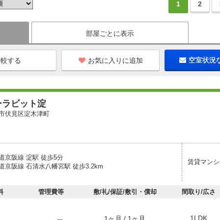
1
2
部屋ごとに表示
お気に入りに追加
空室状況
ーラビット淀
市伏見区淀木津町
道京阪線 淀駅 徒歩5分
賃貸マンシ
京阪線 石清水八幡宮駅 徒歩3.2km
料
管理費等
敷/礼/保証/敷引・償却
間取り/広さ
1LDK
1ヶ月 / 1ヶ月