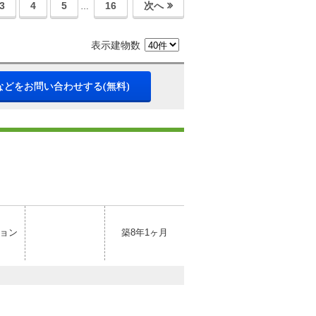
3
4
5
16
次へ
…
表示建物数
などをお問い合わせする(無料)
ョン
築8年1ヶ月