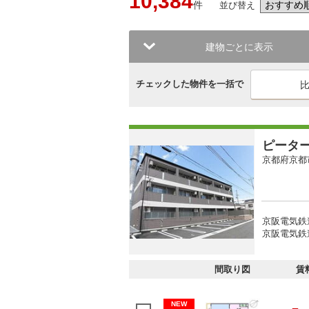
10,384
件
並び替え
建物ごとに表示
チェックした物件を一括で
ピータ
京都府京都
京阪電気鉄
京阪電気鉄道
間取り図
賃
NEW