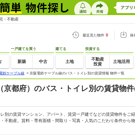
住宅・不動産
0
最近見た物件
保
一戸建てを買う
建てる
投資する
不動産
古
新築
中古
土地
土地活用
投資
電鉄ケーブル線
>
京阪電鉄ケーブル線のバス・トイレ別の賃貸情報 物件一覧
（京都府）のバス・トイレ別の賃貸物件
トイレ別の賃貸マンション、アパート、賃貸一戸建てなどの賃貸物件をご
宅・不動産。賃料・専有面積・間取り・写真・人気のこだわり条件から物