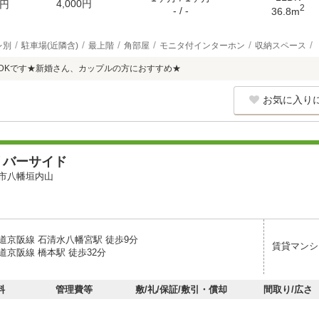
4,000円
円
2
- / -
36.8m
レ別
駐車場(近隣含)
最上階
角部屋
モニタ付インターホン
収納スペース
LDKです★新婚さん、カップルの方におすすめ★
お気に入り
リバーサイド
市八幡垣内山
道京阪線 石清水八幡宮駅 徒歩9分
賃貸マンシ
道京阪線 橋本駅 徒歩32分
料
管理費等
敷/礼/保証/敷引・償却
間取り/広さ