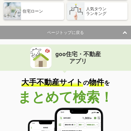
人気タウン
住宅ローン
ランキング
ページトップに戻る
goo住宅・不動産
アプリ
大手不動産サイト
物件
の
を
まとめて検索！