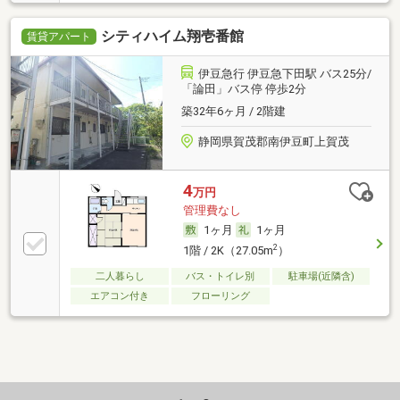
シティハイム翔壱番館
賃貸アパート
伊豆急行 伊豆急下田駅 バス25分/
「論田」バス停 停歩2分
築32年6ヶ月 / 2階建
静岡県賀茂郡南伊豆町上賀茂
4
万円
管理費なし
1ヶ月
1ヶ月
2
1階 / 2K（27.05m
）
二人暮らし
バス・トイレ別
駐車場(近隣含)
エアコン付き
フローリング