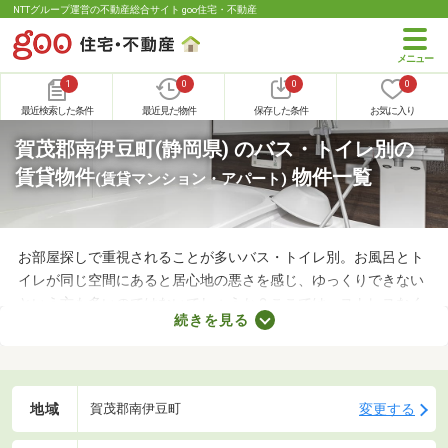
NTTグループ運営の不動産総合サイト goo住宅・不動産
1
0
0
0
最近検索した条件
最近見た物件
保存した条件
お気に入り
賀茂郡南伊豆町(静岡県) のバス・トイレ別の
賃貸物件
物件一覧
(賃貸マンション・アパート)
お部屋探しで重視されることが多いバス・トイレ別。お風呂とト
イレが同じ空間にあると居心地の悪さを感じ、ゆっくりできない
という方も多いのではないでしょうか？ここでは、ストレスなく
続きを見る
快適に暮らせるバス・トイレ別の物件を紹介します。バス・トイ
レ別の物件は間取りや設備がさまざまなので、理想のお部屋を探
してみてくださいね。
地域
変更する
賀茂郡南伊豆町