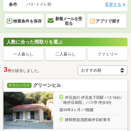
条件
変更する
バス･トイレ別
新着メールを受
検索条件を保存
アプリで探す
取る
人数に合った間取りを選ぶ
一人暮らし
二人暮らし
ファミリー
3
件
が該当しました。
グリーンヒル
テラスハウス
伊豆急行 伊豆急下田駅 バス16分/
「南伊豆病院」バス停 停歩5分
築33年3ヶ月 / 1階建
静岡県賀茂郡南伊豆町青市