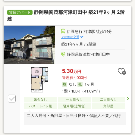
静岡県賀茂郡河津町田中 築21年9ヶ月 2階
賃貸アパート
建
伊豆急行 河津駅 徒歩14分
その他の交通
築21年9ヶ月 / 2階建
静岡県賀茂郡河津町田中
5.30
万円
管理費4,000円
なし
1ヶ月
2
1階 / 1LDK（41.09m
）
敷金なし
一人暮らし
二人暮らし
バス・トイレ別
駐車場(近隣含)
角部屋
二人入居可・角部屋・日当り良好・保証人不要／代行