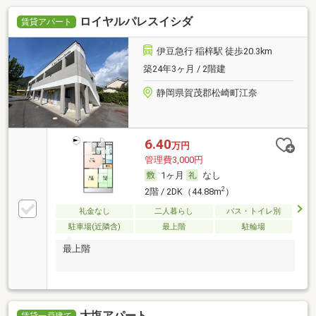
ロイヤルパレスイシダ
賃貸アパート
伊豆急行 稲梓駅 徒歩20.3km
築24年3ヶ月 / 2階建
静岡県賀茂郡松崎町江奈
6.40
万円
管理費3,000円
1ヶ月
なし
2
2階 / 2DK（44.88m
）
礼金なし
二人暮らし
バス・トイレ別
駐車場(近隣含)
最上階
駐輪場
最上階
大塩アパート
賃貸一戸建て