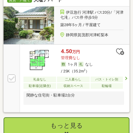
伊豆急行 河津駅 バス20分/「河津
七滝」バス停 停歩5分
築28年5ヶ月 / 平屋建て
静岡県賀茂郡河津町梨本
4.50
万円
管理費なし
1ヶ月
なし
2
/ 2SK（35.2m
）
礼金なし
二人暮らし
バス・トイレ別
駐車場(近隣含)
収納スペース
駐輪場
閑静な住宅街・駐車場2台分
もっと見る