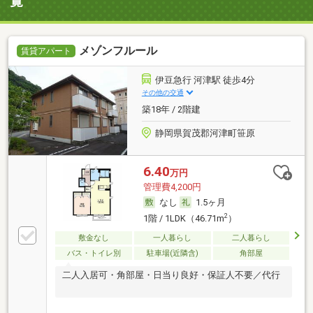
覧
メゾンフルール
賃貸アパート
伊豆急行 河津駅 徒歩4分
その他の交通
築18年 / 2階建
静岡県賀茂郡河津町笹原
6.40
万円
管理費4,200円
なし
1.5ヶ月
2
1階 / 1LDK（46.71m
）
敷金なし
一人暮らし
二人暮らし
バス・トイレ別
駐車場(近隣含)
角部屋
二人入居可・角部屋・日当り良好・保証人不要／代行