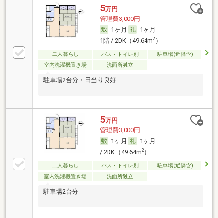
5
万円
管理費3,000円
1ヶ月
1ヶ月
2
1階 / 2DK（49.64m
）
二人暮らし
バス・トイレ別
駐車場(近隣含)
室内洗濯機置き場
洗面所独立
駐車場2台分・日当り良好
5
万円
管理費3,000円
1ヶ月
1ヶ月
2
/ 2DK（49.64m
）
二人暮らし
バス・トイレ別
駐車場(近隣含)
室内洗濯機置き場
洗面所独立
駐車場2台分