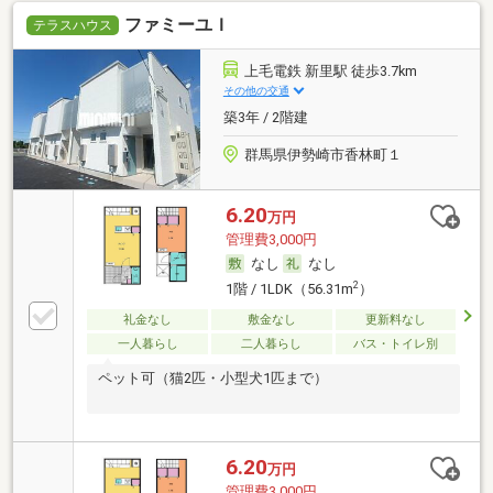
ファミーユＩ
テラスハウス
上毛電鉄 新里駅 徒歩3.7km
その他の交通
築3年 / 2階建
群馬県伊勢崎市香林町１
6.20
万円
管理費3,000円
なし
なし
2
1階 / 1LDK（56.31m
）
礼金なし
敷金なし
更新料なし
一人暮らし
二人暮らし
バス・トイレ別
ペット可（猫2匹・小型犬1匹まで）
6.20
万円
管理費3,000円