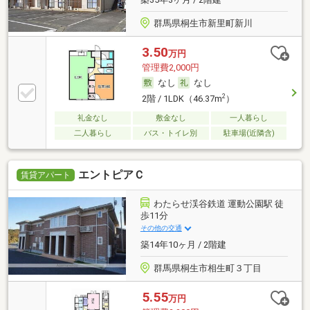
群馬県桐生市新里町新川
3.50
万円
管理費2,000円
なし
なし
2
2階 / 1LDK（46.37m
）
礼金なし
敷金なし
一人暮らし
二人暮らし
バス・トイレ別
駐車場(近隣含)
エントピアＣ
賃貸アパート
わたらせ渓谷鉄道 運動公園駅 徒
歩11分
その他の交通
築14年10ヶ月 / 2階建
群馬県桐生市相生町３丁目
5.55
万円