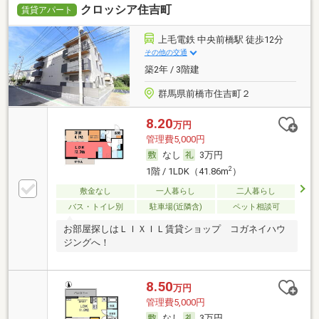
クロッシア住吉町
賃貸アパート
上毛電鉄 中央前橋駅 徒歩12分
その他の交通
築2年 / 3階建
群馬県前橋市住吉町２
8.20
万円
管理費5,000円
なし
3万円
2
1階 / 1LDK（41.86m
）
敷金なし
一人暮らし
二人暮らし
バス・トイレ別
駐車場(近隣含)
ペット相談可
お部屋探しはＬＩＸＩＬ賃貸ショップ コガネイハウ
ジングへ！
8.50
万円
管理費5,000円
なし
3万円