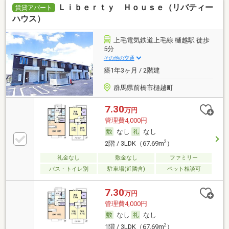
Ｌｉｂｅｒｔｙ Ｈｏｕｓｅ（リバティー
賃貸アパート
ハウス）
上毛電気鉄道上毛線 樋越駅 徒歩
5分
その他の交通
築1年3ヶ月 / 2階建
群馬県前橋市樋越町
7.30
万円
管理費4,000円
なし
なし
2
2階 / 3LDK（67.69m
）
礼金なし
敷金なし
ファミリー
バス・トイレ別
駐車場(近隣含)
ペット相談可
7.30
万円
管理費4,000円
なし
なし
2
1階 / 3LDK（67.69m
）