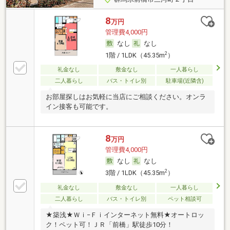
8
万円
管理費4,000円
なし
なし
2
1階 / 1LDK（45.35m
）
礼金なし
敷金なし
一人暮らし
二人暮らし
バス・トイレ別
駐車場(近隣含)
お部屋探しはお気軽に当店にご相談ください。オンラ
イン接客も可能です。
8
万円
管理費4,000円
なし
なし
2
3階 / 1LDK（45.35m
）
礼金なし
敷金なし
一人暮らし
二人暮らし
バス・トイレ別
ペット相談可
★築浅★Ｗｉ−Ｆｉインターネット無料★オートロッ
ク！ペット可！ＪＲ「前橋」駅徒歩10分！