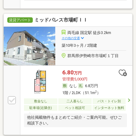
ミッドパレス市場町ＩＩ
賃貸アパート
両毛線 国定駅 徒歩3.2km
その他の交通
築10年3ヶ月 / 2階建
群馬県伊勢崎市市場町１丁目
6.80
万円
管理費5,000円
なし
6.8万円
2
1階 / 2LDK（51.1m
）
敷金なし
二人暮らし
バス・トイレ別
駐車場(近隣含)
ペット相談可
インターネット無料
他社掲載物件もまとめてご紹介・ご案内可能。ぜひご
相談下さい。