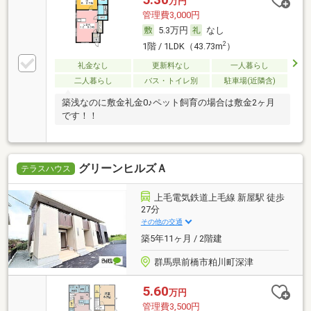
万円
管理費3,000円
5.3万円
なし
2
1階 / 1LDK（43.73m
）
礼金なし
更新料なし
一人暮らし
二人暮らし
バス・トイレ別
駐車場(近隣含)
築浅なのに敷金礼金0♪ペット飼育の場合は敷金2ヶ月
です！！
グリーンヒルズＡ
テラスハウス
上毛電気鉄道上毛線 新屋駅 徒歩
27分
その他の交通
築5年11ヶ月 / 2階建
群馬県前橋市粕川町深津
5.60
万円
管理費3,500円