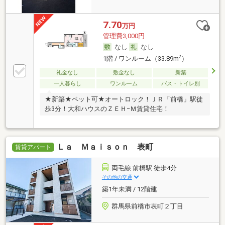
7.70
万円
管理費3,000円
なし
なし
2
1階 / ワンルーム（33.89m
）
礼金なし
敷金なし
新築
一人暮らし
ワンルーム
バス・トイレ別
★新築★ペット可★オートロック！ＪＲ「前橋」駅徒
歩3分！大和ハウスのＺＥＨ−Ｍ賃貸住宅！
Ｌａ Ｍａｉｓｏｎ 表町
賃貸アパート
両毛線 前橋駅 徒歩4分
その他の交通
築1年未満 / 12階建
群馬県前橋市表町２丁目