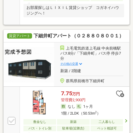
お部屋探しはＬＩＸＩＬ賃貸ショップ コガネイハウ
ジングへ！
下細井町アパート（０２８８０８００１）
賃貸アパート
上毛電気鉄道上毛線 中央前橋駅
バス8分/「下細井町」バス停 停歩7
分
その他の交通
新築 / 2階建
群馬県前橋市下細井町
7.75
万円
管理費2,900円
なし
1ヶ月
2
1階 / 2LDK（50.53m
）
敷金なし
新築
二人暮らし
バス・トイレ別
駐車場(近隣含)
ペット相談可