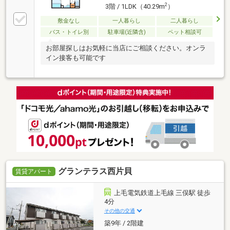
2
3階 / 1LDK（40.29m
）
敷金なし
一人暮らし
二人暮らし
バス・トイレ別
駐車場(近隣含)
ペット相談可
お部屋探しはお気軽に当店にご相談ください。オンラ
イン接客も可能です
グランテラス西片貝
賃貸アパート
上毛電気鉄道上毛線 三俣駅 徒歩
4分
その他の交通
築9年 / 2階建