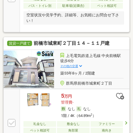
バス・トイレ別
駐車場(近隣含)
ペット相談可
空室状況や見学予約、詳細等、お気軽にお問合せ下さ
い！
前橋市城東町２丁目１４－１１戸建
賃貸一戸建て
上毛電気鉄道上毛線 中央前橋駅
徒歩6分
その他の交通
築55年8ヶ月 / 2階建
群馬県前橋市城東町２丁目
5
万円
管理費-
なし
なし
2
1階 / 4K（64.89m
）
礼金なし
敷金なし
ファミリー
ペット相談可
角部屋
南向き