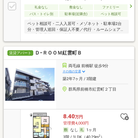
礼金なし
敷金なし
ファミリー
バス・トイレ別
駐車場(近隣含)
ペット相談可
ペット相談可・二人入居可・メゾネット・駐車場2台
分・管理人巡回・保証人不要／代行 ・ルームシェア
可・初期費用カード決済可
Ｄ−ＲＯＯＭ紅雲町Ｂ
賃貸アパート
両毛線 前橋駅 徒歩9分
その他の交通
築2年7ヶ月 / 3階建
群馬県前橋市紅雲町２丁目
8.40
万円
管理費4,000円
なし
1ヶ月
2
3階 / 1LDK（40.29m
）