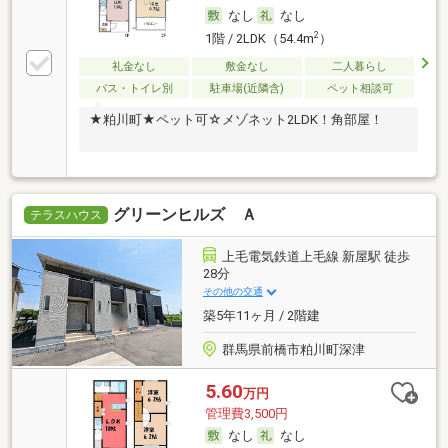
なし
なし
2
1階 / 2LDK（54.4m
）
礼金なし
敷金なし
二人暮らし
バス・トイレ別
駐車場(近隣含)
ペット相談可
★粕川町★ペット可☆メゾネット2LDK！角部屋！
グリーンヒルズ Ａ
テラスハウス
上毛電気鉄道上毛線 新屋駅 徒歩
28分
その他の交通
築5年11ヶ月 / 2階建
群馬県前橋市粕川町深津
5.60
万円
管理費3,500円
なし
なし