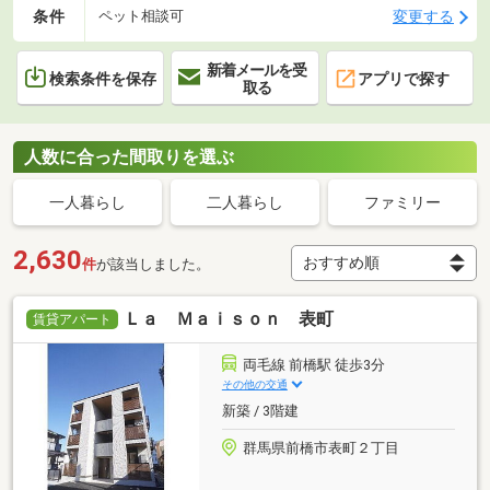
条件
変更する
ペット相談可
新着メールを受
検索条件を保存
アプリで探す
取る
人数に合った間取りを選ぶ
一人暮らし
二人暮らし
ファミリー
2,630
件
が該当しました。
Ｌａ Ｍａｉｓｏｎ 表町
賃貸アパート
両毛線 前橋駅 徒歩3分
その他の交通
新築 / 3階建
群馬県前橋市表町２丁目