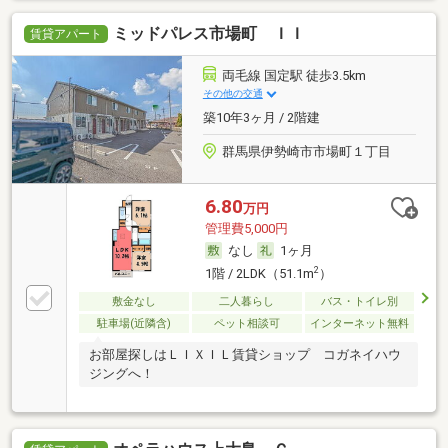
ミッドパレス市場町 ＩＩ
賃貸アパート
両毛線 国定駅 徒歩3.5km
その他の交通
築10年3ヶ月 / 2階建
群馬県伊勢崎市市場町１丁目
6.80
万円
管理費5,000円
なし
1ヶ月
2
1階 / 2LDK（51.1m
）
敷金なし
二人暮らし
バス・トイレ別
駐車場(近隣含)
ペット相談可
インターネット無料
お部屋探しはＬＩＸＩＬ賃貸ショップ コガネイハウ
ジングへ！