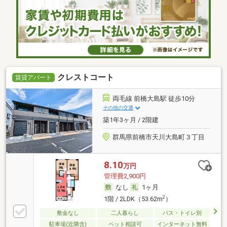
クレストコート
賃貸アパート
両毛線 前橋大島駅 徒歩10分
その他の交通
築1年3ヶ月 / 2階建
群馬県前橋市天川大島町３丁目
8.10
万円
管理費2,900円
なし
1ヶ月
2
1階 / 2LDK（53.62m
）
敷金なし
二人暮らし
バス・トイレ別
駐車場(近隣含)
ペット相談可
インターネット無料