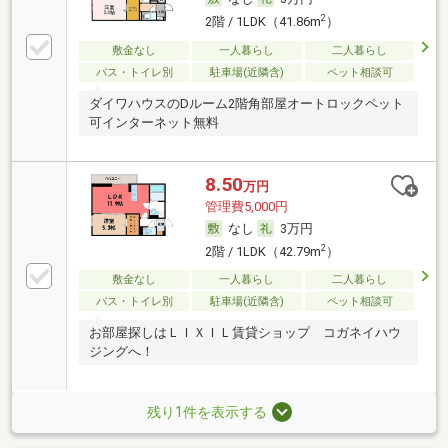
2
2階 / 1LDK（41.86m
）
敷金なし
一人暮らし
二人暮らし
バス・トイレ別
駐車場(近隣含)
ペット相談可
ダイワハウスのDルーム2階角部屋オートロックペット
可インターネット無料
8.50
万円
管理費5,000円
なし
3万円
2
2階 / 1LDK（42.79m
）
敷金なし
一人暮らし
二人暮らし
バス・トイレ別
駐車場(近隣含)
ペット相談可
お部屋探しはＬＩＸＩＬ賃貸ショップ コガネイハウ
ジングへ！
残り1件を表示する