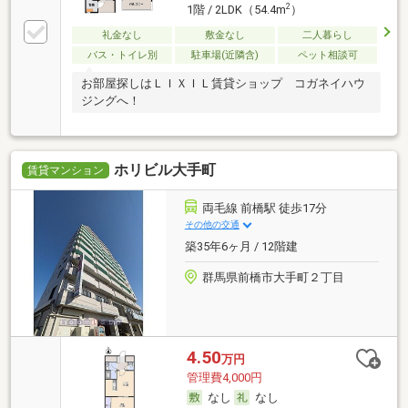
2
1階 / 2LDK（54.4m
）
礼金なし
敷金なし
二人暮らし
バス・トイレ別
駐車場(近隣含)
ペット相談可
お部屋探しはＬＩＸＩＬ賃貸ショップ コガネイハウ
ジングへ！
ホリビル大手町
賃貸マンション
両毛線 前橋駅 徒歩17分
その他の交通
築35年6ヶ月 / 12階建
群馬県前橋市大手町２丁目
4.50
万円
管理費4,000円
なし
なし