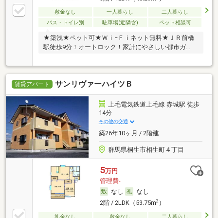
敷金なし
一人暮らし
二人暮らし
バス・トイレ別
駐車場(近隣含)
ペット相談可
★築浅★ペット可★Ｗｉ−Ｆｉネット無料★ＪＲ前橋
駅徒歩9分！オートロック！家計にやさしい都市ガ
ス！
サンリヴァーハイツＢ
賃貸アパート
上毛電気鉄道上毛線 赤城駅 徒歩
14分
その他の交通
築26年10ヶ月 / 2階建
群馬県桐生市相生町４丁目
5
万円
管理費-
なし
なし
2
2階 / 2LDK（53.75m
）
礼金なし
敷金なし
二人暮らし