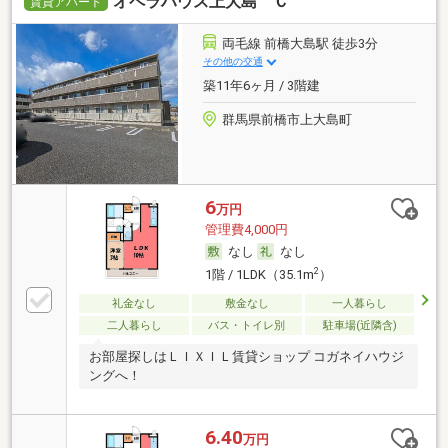
オペラハウス上大島 Ｃ
賃貸アパート
両毛線 前橋大島駅 徒歩3分
その他の交通
築11年6ヶ月 / 3階建
群馬県前橋市上大島町
6
万円
管理費4,000円
なし
なし
2
1階 / 1LDK（35.1m
）
礼金なし
敷金なし
一人暮らし
二人暮らし
バス・トイレ別
駐車場(近隣含)
お部屋探しはＬＩＸＩＬ賃貸ショップ コガネイハウジ
ングへ！
6.40
万円