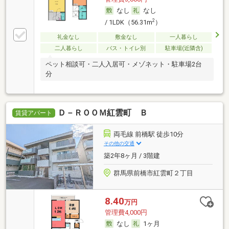
なし
なし
2
/ 1LDK（56.31m
）
礼金なし
敷金なし
一人暮らし
二人暮らし
バス・トイレ別
駐車場(近隣含)
ペット相談可・二人入居可・メゾネット・駐車場2台
分
Ｄ－ＲＯＯＭ紅雲町 Ｂ
賃貸アパート
両毛線 前橋駅 徒歩10分
その他の交通
築2年8ヶ月 / 3階建
群馬県前橋市紅雲町２丁目
8.40
万円
管理費4,000円
なし
1ヶ月