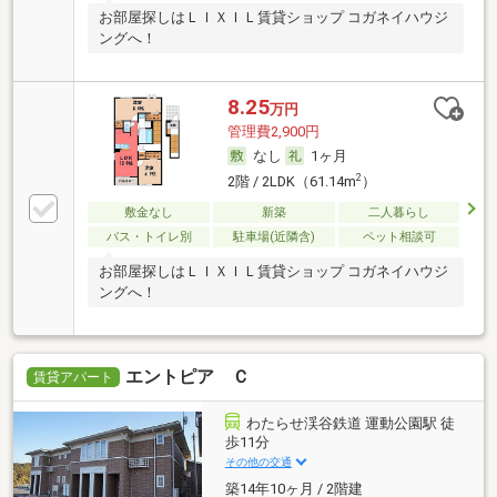
お部屋探しはＬＩＸＩＬ賃貸ショップ コガネイハウジ
ングへ！
8.25
万円
管理費2,900円
なし
1ヶ月
2
2階 / 2LDK（61.14m
）
敷金なし
新築
二人暮らし
バス・トイレ別
駐車場(近隣含)
ペット相談可
お部屋探しはＬＩＸＩＬ賃貸ショップ コガネイハウジ
ングへ！
エントピア Ｃ
賃貸アパート
わたらせ渓谷鉄道 運動公園駅 徒
歩11分
その他の交通
築14年10ヶ月 / 2階建