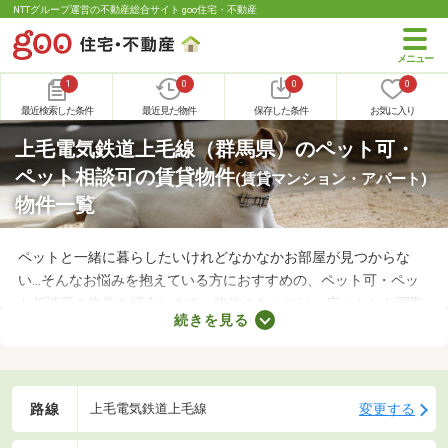
NTTグループ運営の不動産総合サイト goo住宅・不動産
1
0
0
0
最近検索した条件
最近見た物件
保存した条件
お気に入り
上毛電気鉄道上毛線（群馬県）のペット可・
ペット相談可の賃貸物件
(賃貸マンション・アパート)
物件一覧
ペットと一緒に暮らしたいけれどなかなかお部屋が見つからな
い…そんなお悩みを抱えている方におすすめの、ペット可・ペッ
ト相談可の物件を紹介します。物件のなかには、広々とした間取
続きを見る
りや新しい設備を備えているお部屋もあります。人とペットが安
心・快適に暮らせる工夫も施されているので、大切な家族と生活
できるお部屋を探してみてくださいね。
路線
変更する
上毛電気鉄道上毛線