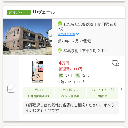
リヴェール
賃貸アパート
わたらせ渓谷鉄道 下新田駅 徒歩
7分
その他の交通
築20年6ヶ月 / 2階建
群馬県桐生市相生町２丁目
4
万円
管理費2,000円
5万円
なし
2
1階 / 1K（30m
）
礼金なし
一人暮らし
バス・トイレ別
駐車場(近隣含)
ペット相談可
角部屋
お部屋探しはお気軽に当店にご相談ください。オンラ
イン接客も可能です