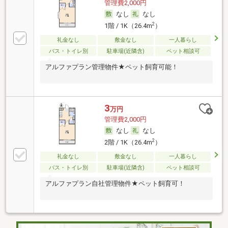
管理費2,000円
なし
なし
2
1階 / 1K（26.4m
）
礼金なし
敷金なし
一人暮らし
バス・トイレ別
駐車場(近隣含)
ペット相談可
アルファプラン管理物件★ペット飼育可能！
3
万円
管理費2,000円
なし
なし
2
2階 / 1K（26.4m
）
礼金なし
敷金なし
一人暮らし
バス・トイレ別
駐車場(近隣含)
ペット相談可
アルファプラン自社管理物件★ペット飼育可！