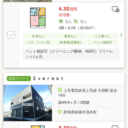
4.30
万円
管理費-
なし
なし
2
3階 / 2LDK（50.92m
）
礼金なし
敷金なし
二人暮らし
バス・トイレ別
駐車場(近隣含)
ペット相談可
ペット相談可（クリーニング費88、000円）フリーレ
ント2ヵ月。
Ｅｖｅｒｅｓｔ
賃貸アパート
上毛電気鉄道上毛線 大胡駅 徒歩
19分
築8年8ヶ月 / 2階建
群馬県前橋市茂木町
5.30