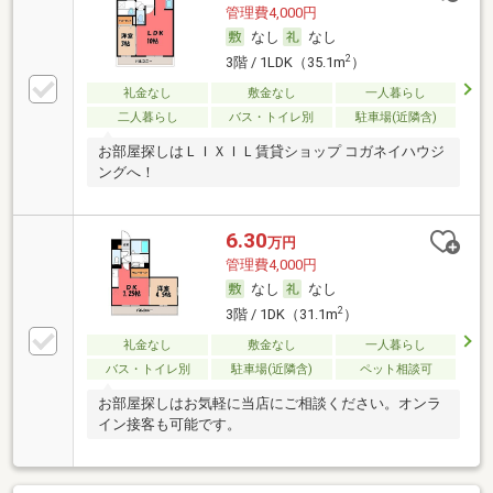
管理費4,000円
なし
なし
2
3階 / 1LDK（35.1m
）
礼金なし
敷金なし
一人暮らし
二人暮らし
バス・トイレ別
駐車場(近隣含)
お部屋探しはＬＩＸＩＬ賃貸ショップ コガネイハウジ
ングへ！
6.30
万円
管理費4,000円
なし
なし
2
3階 / 1DK（31.1m
）
礼金なし
敷金なし
一人暮らし
バス・トイレ別
駐車場(近隣含)
ペット相談可
お部屋探しはお気軽に当店にご相談ください。オンラ
イン接客も可能です。