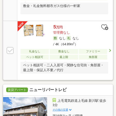
敷金・礼金無料都市ガス仕様の一軒家
5
万円
管理費なし
なし
なし
2
/ 4K（64.89m
）
礼金なし
敷金なし
ファミリー
ペット相談可
最上階
角部屋
ペット相談可・二人入居可・閑静な住宅街・角部屋・
最上階・保証人不要／代行
ニューリバートレビ
賃貸アパート
上毛電気鉄道上毛線 新川駅 徒歩
3分
その他の交通
築35年3ヶ月 / 2階建