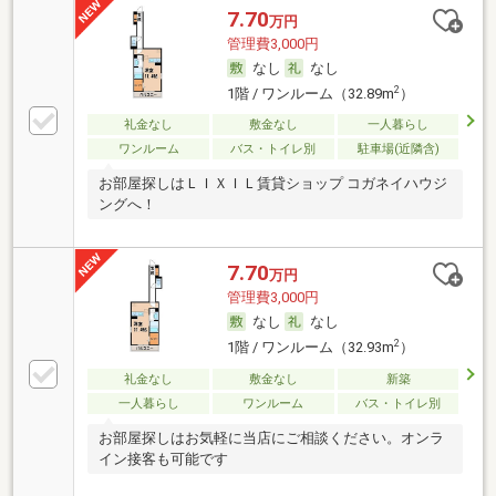
7.70
万円
管理費3,000円
なし
なし
2
1階 / ワンルーム（32.89m
）
礼金なし
敷金なし
一人暮らし
ワンルーム
バス・トイレ別
駐車場(近隣含)
お部屋探しはＬＩＸＩＬ賃貸ショップ コガネイハウジ
ングへ！
7.70
万円
管理費3,000円
なし
なし
2
1階 / ワンルーム（32.93m
）
礼金なし
敷金なし
新築
一人暮らし
ワンルーム
バス・トイレ別
お部屋探しはお気軽に当店にご相談ください。オンラ
イン接客も可能です