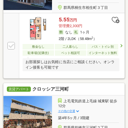
群馬県桐生市相生町３丁目
5.55
万円
管理費2,300円
なし
1ヶ月
2
2階 / 2LDK（58.48m
）
敷金なし
二人暮らし
バス・トイレ別
駐車場(近隣含)
ペット相談可
インターネット無料
お部屋探しはお気軽に当店にご相談ください。オンラ
イン接客も可能です
クロッシア三河町
賃貸アパート
上毛電気鉄道上毛線 城東駅 徒歩
12分
その他の交通
築4年5ヶ月 / 3階建
群馬県前橋市三河町２丁目