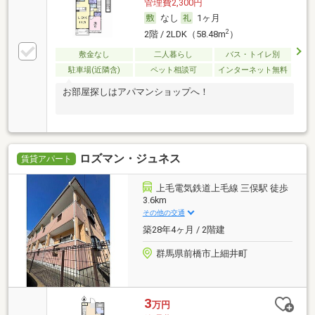
管理費2,300円
なし
1ヶ月
2
2階 / 2LDK（58.48m
）
敷金なし
二人暮らし
バス・トイレ別
駐車場(近隣含)
ペット相談可
インターネット無料
お部屋探しはアパマンショップへ！
ロズマン・ジュネス
賃貸アパート
上毛電気鉄道上毛線 三俣駅 徒歩
3.6km
その他の交通
築28年4ヶ月 / 2階建
群馬県前橋市上細井町
3
万円