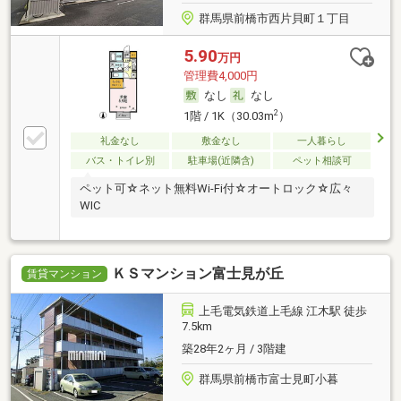
群馬県前橋市西片貝町１丁目
5.90
万円
管理費4,000円
なし
なし
2
1階 / 1K（30.03m
）
礼金なし
敷金なし
一人暮らし
バス・トイレ別
駐車場(近隣含)
ペット相談可
ペット可☆ネット無料Wi-Fi付☆オートロック☆広々
WIC
ＫＳマンション富士見が丘
賃貸マンション
上毛電気鉄道上毛線 江木駅 徒歩
7.5km
築28年2ヶ月 / 3階建
群馬県前橋市富士見町小暮