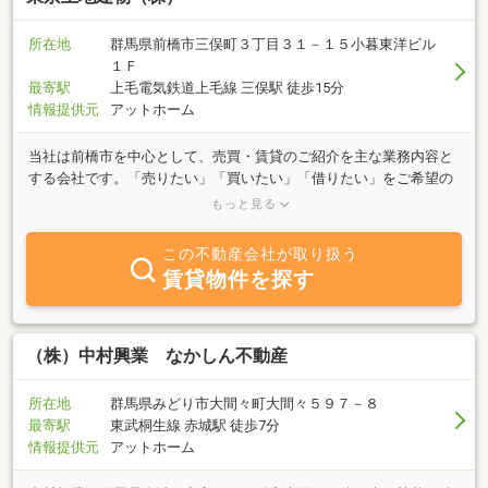
べく、許可をいただいた土地はお花で彩らせて頂きます。※１００
坪当たり年額２万円～
所在地
群馬県前橋市三俣町３丁目３１－１５小暮東洋ビル
１Ｆ
最寄駅
上毛電気鉄道上毛線 三俣駅 徒歩15分
情報提供元
アットホーム
当社は前橋市を中心として、売買・賃貸のご紹介を主な業務内容と
する会社です。「売りたい」「買いたい」「借りたい」をご希望の
方、不動産に関する質問は何でもお気軽にご相談ください。お問い
もっと見る
合せ、ご来店お待ちしております。
この不動産会社が取り扱う
賃貸物件を探す
（株）中村興業 なかしん不動産
所在地
群馬県みどり市大間々町大間々５９７－８
最寄駅
東武桐生線 赤城駅 徒歩7分
情報提供元
アットホーム