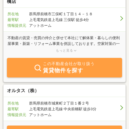
橋店
所在地
群馬県前橋市三俣町１丁目１４－１８
最寄駅
上毛電気鉄道上毛線 三俣駅 徒歩4分
情報提供元
アットホーム
不動産の賃貸・売買の仲介と併せて本社にて解体業・暮らしの便利
屋事業・新築・リフォーム事業を併設しております。空家対策の一
貫として、不用品処分、解体工事、不動産買取を強化しておりま
もっと見る
す。全て自社で行いますので無駄な手数料がかかりません。安心し
てご相談ください。スタッフ一同お客様のご要望に迅速にお答えで
この不動産会社が取り扱う
きるよう取組み、地域貢献と共に皆様に愛される、親しみのあるお
賃貸物件を探す
店を目指して参ります。皆様のご来店を心よりお待ち申し上げま
す。
オルタス（株）
所在地
群馬県前橋市城東町２丁目１番２号
最寄駅
上毛電気鉄道上毛線 中央前橋駅 徒歩3分
情報提供元
アットホーム