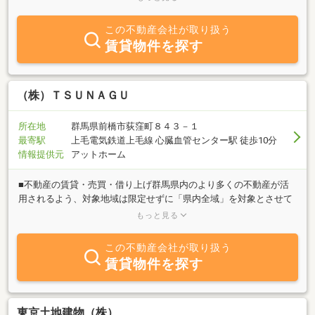
得意のリフォーム相談もうけたまわります。お客様が『末永く』
『快適に』『安心して』暮らせるよう、サポートさせていただきま
この不動産会社が取り扱う
す。
賃貸物件を探す
（株）ＴＳＵＮＡＧＵ
所在地
群馬県前橋市荻窪町８４３－１
最寄駅
上毛電気鉄道上毛線 心臓血管センター駅 徒歩10分
情報提供元
アットホーム
■不動産の賃貸・売買・借り上げ群馬県内のより多くの不動産が活
用されるよう、対象地域は限定せずに「県内全域」を対象とさせて
いただいております。物件に応じて、シェアハウスや民泊への移行
もっと見る
と管理業務も対応可能です。■賃貸管理（家主代行業）アパートや
マンション、シェアハウスなどの大家さんが家賃を回収する手間を
この不動産会社が取り扱う
代行させて頂きます。家賃滞納に対する督促を含む、クレーム対応
賃貸物件を探す
もおこないます。はじめての方でも安心してご利用いただけるよう
サポートさせて頂きます。■空き地の見守り管理サービス使ってい
ない田畑や荒れてしまった空き地でも適切に管理いたします。ただ
草刈りをするだけではなく、前橋市のロスフラワー問題も解決する
東京土地建物（株）