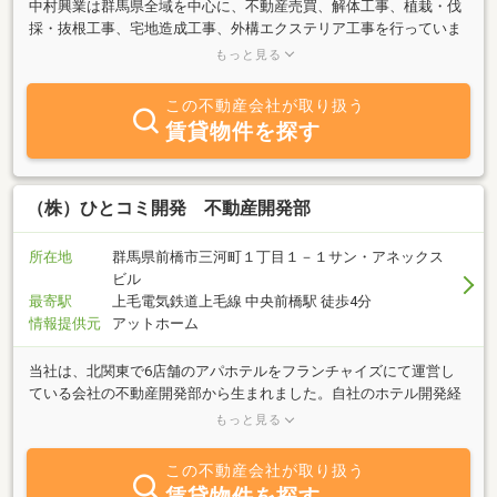
中村興業は群馬県全域を中心に、不動産売買、解体工事、植栽・伐
採・抜根工事、宅地造成工事、外構エクステリア工事を行っていま
す。 住宅建築の付帯工事をトータルで行うことができるからこそ、
もっと見る
常に先を見据えた無駄のない工事で、コスト削減・工期短縮を実現
します。解体工事や外構工事の業者を別々にお探しの方、ぜひ一度
この不動産会社が取り扱う
中村興業にご相談ください。 お客様のご要望に合った最適な工事を
賃貸物件を探す
ご提案いたします。土地をお探しの方、売却をお考えの方、お気軽
にお電話ください。
（株）ひとコミ開発 不動産開発部
所在地
群馬県前橋市三河町１丁目１－１サン・アネックス
ビル
最寄駅
上毛電気鉄道上毛線 中央前橋駅 徒歩4分
情報提供元
アットホーム
当社は、北関東で6店舗のアパホテルをフランチャイズにて運営し
ている会社の不動産開発部から生まれました。自社のホテル開発経
験を活かし、事業用不動産に特化したサービスをご提供しておりま
もっと見る
す。私たちは「街を元気に！」をテーマに、地域社会に貢献したい
と考えています。スタッフはホテル開発、コンビニ開発、不動産会
この不動産会社が取り扱う
社等で経験を積んでまいりました。不動産業者としての賃貸や売買
賃貸物件を探す