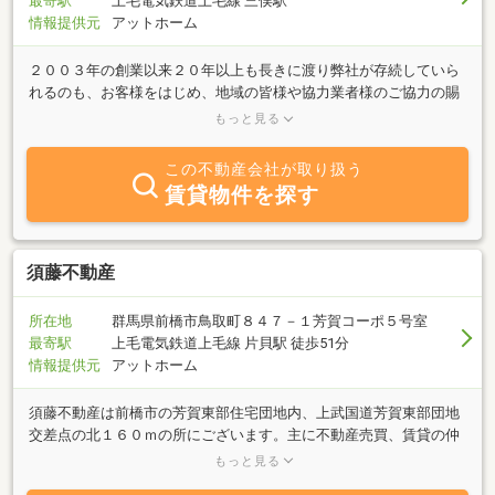
最寄駅
上毛電気鉄道上毛線 三俣駅
情報提供元
アットホーム
２００３年の創業以来２０年以上も長きに渡り弊社が存続していら
れるのも、お客様をはじめ、地域の皆様や協力業者様のご協力の賜
物だと思い感謝申し上げます。弊社は、不動産と総合建築を通じ
もっと見る
て、地域の皆様が笑顔になれるような業務の維持に努めておりま
す。今後も地域密着型の企業として、「お客様の夢」のお手伝いを
この不動産会社が取り扱う
させていただければと思っております。是非安心してお声がけくだ
賃貸物件を探す
さい。これからも、変わらぬご指導、ご鞭撻を賜りますよう、宜し
くお願い申し上げます。
須藤不動産
所在地
群馬県前橋市鳥取町８４７－１芳賀コーポ５号室
最寄駅
上毛電気鉄道上毛線 片貝駅 徒歩51分
情報提供元
アットホーム
須藤不動産は前橋市の芳賀東部住宅団地内、上武国道芳賀東部団地
交差点の北１６０ｍの所にございます。主に不動産売買、賃貸の仲
介業務を行っております。代表の須藤は永い金融機関の勤務経験か
もっと見る
ら、金融知識とファイナンシャルプランナー資格、住宅ローンアド