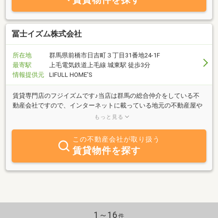
の経験も豊富です。親切で丁寧な対応で、お客様のご要望やご質問
に真摯に向き合い、ビジネス成功のお手伝いをいたします。ぜひお
気軽にご相談くださいませ。【テナントショップ前橋について】群
馬県全域の事業用物件を幅広くご紹介する当社のホームページで
冨士イズム株式会社
す。店舗・事務所・工場・倉庫・土地・投資用不動産等、事業用の
テナント情報を厳選し、常時約250件を掲載しております。さまざ
所在地
群馬県前橋市日吉町３丁目31番地24-1F
まな用途に合った物件を取り揃えておりますので、価格や面積、立
最寄駅
上毛電気鉄道上毛線 城東駅 徒歩3分
地条件等、お客様のこだわりに合った物件をお探しいただけます。
情報提供元
LIFULL HOME'S
ぜひ【テナントショップ前橋】のウェブサイトをご覧くださいま
せ。https://maebashi.tenant-nw.jp/
賃貸専門店のフジイズムです♪当店は群馬の総合仲介をしている不
動産会社ですので、インターネットに載っている地元の不動産屋や
大手不動産会社の物件もくまなくご紹介ができます。是非お部屋探
もっと見る
しはお任せください♪
この不動産会社が取り扱う
賃貸物件を探す
1～16
件