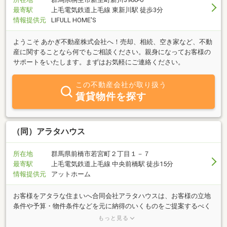
最寄駅
上毛電気鉄道上毛線 東新川駅 徒歩3分
情報提供元
LIFULL HOME'S
ようこそ あかぎ不動産株式会社へ！売却、相続、空き家など、不動
産に関することなら何でもご相談ください。親身になってお客様の
サポートをいたします。まずはお気軽にご連絡ください。
この不動産会社が取り扱う
賃貸物件を探す
（同）アラタハウス
所在地
群馬県前橋市若宮町２丁目１－７
最寄駅
上毛電気鉄道上毛線 中央前橋駅 徒歩15分
情報提供元
アットホーム
お客様をアタラな住まいへ合同会社アラタハウスは、お客様の立地
条件や予算・物件条件などを元に納得のいくものをご提案するべく
日々情報収集に努めています。群馬県前橋市で実績と経験を活か
もっと見る
し、不動産売却のご相談から、法人企業が求める事業用大型物件、