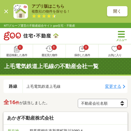
アプリ版はこちら
開く
複数社の物件を探せる！
NTTグループ運営の不動産総合サイト goo住宅・不動産
0
0
0
0
最近検索した条件
最近見た物件
保存した条件
お気に入り
上毛電気鉄道上毛線の不動産会社一覧
路線
変更する
上毛電気鉄道上毛線
全16
件
が該当しました。
あかぎ不動産株式会社
所在地
群馬県桐生市新里町新川3980-6