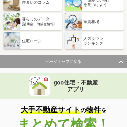
住まいのコラム
を見つけよう
暮らしのデータ
家賃相場
(補助金・助成金情報)
人気タウン
住宅ローン
ランキング
ページトップに戻る
goo住宅・不動産
アプリ
大手不動産サイト
物件
の
を
まとめて検索！