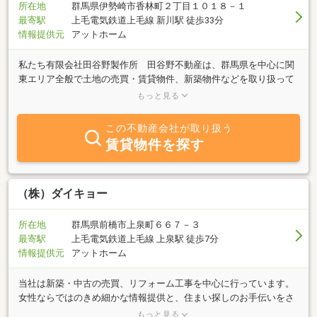
所在地
群馬県伊勢崎市香林町２丁目１０１８－１
最寄駅
上毛電気鉄道上毛線 新川駅 徒歩33分
情報提供元
アットホーム
私たち有限会社田谷野製作所 田谷野不動産は、群馬県を中心に関
東エリア全般で土地の売買・賃貸物件、新築物件などを取り扱って
おります。貸事務所や貸倉庫、工場用地など幅広くご紹介が可能で
もっと見る
す。お客様のご要望に柔軟に対応させていただきますので、お気軽
にご相談ください。
この不動産会社が取り扱う
賃貸物件を探す
（株）ダイキョー
所在地
群馬県前橋市上泉町６６７－３
最寄駅
上毛電気鉄道上毛線 上泉駅 徒歩7分
情報提供元
アットホーム
当社は新築・中古の売買、リフォーム工事を中心に行っています。
女性ならではのきめ細かな情報提供と、住まい探しのお手伝いをさ
せて頂いています。物件えらびだけでなく、住宅ローンの相談や、
もっと見る