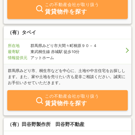
バイザー資格を有し住宅ローンはもちろん事業性融資、税務にも精
この不動産会社が取り扱う
通しておりますので安心してお任せ下さい。相続したものの住む予
賃貸物件を探す
定のない古い住宅や使う予定のない土地等をお持ちの方、引越等で
空家の売却にお困りの方、資産売却をご検討の方、是非ご相談下さ
い！お客様のお問合せ、ご来店を心よりお待ちしております。
（有）タベイ
所在地
群馬県みどり市大間々町桐原９０－４
最寄駅
東武桐生線 赤城駅 徒歩10分
情報提供元
アットホーム
群馬県みどり市、桐生市などを中心に、土地や中古住宅をお探しし
ます。また、家や土地を売りたい方も是非ご相談ください。誠実に
お手伝いさせていただきます。
この不動産会社が取り扱う
賃貸物件を探す
（有）田谷野製作所 田谷野不動産