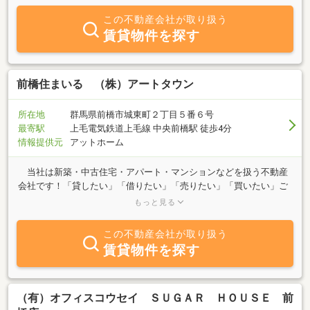
店舗企画、個人様での居住用地はもちろん小規模事業者様の店舗や
この不動産会社が取り扱う
工場など営業用地の企画相談、アパートマンションのオーナー様へ
賃貸物件を探す
の経営管理、お部屋をお探しの方へ賃貸斡旋業務、リフォーム事業
では、内外装工事、電気設備工事、水まわり工事、など不動産に関
するあらゆるニーズに誠心誠意ご対応させていただきます。ご来店
お待ちしております。
前橋住まいる （株）アートタウン
所在地
群馬県前橋市城東町２丁目５番６号
最寄駅
上毛電気鉄道上毛線 中央前橋駅 徒歩4分
情報提供元
アットホーム
当社は新築・中古住宅・アパート・マンションなどを扱う不動産
会社です！「貸したい」「借りたい」「売りたい」「買いたい」ご
希望の方、不動産に関する質問は何でもお気軽にご相談ください。
もっと見る
豊富な情報力でお客様のご希望に併せたスピーディな対応を心掛け
ております。
この不動産会社が取り扱う
賃貸物件を探す
（有）オフィスコウセイ ＳＵＧＡＲ ＨＯＵＳＥ 前