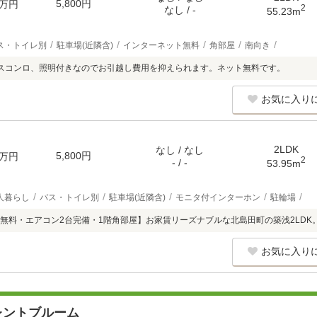
5,800円
万円
2
なし / -
55.23m
ス・トイレ別
駐車場(近隣含)
インターネット無料
角部屋
南向き
スコンロ、照明付きなのでお引越し費用を抑えられます。ネット無料です。
お気に入り
2LDK
なし / なし
5,800円
万円
2
- / -
53.95m
人暮らし
バス・トイレ別
駐車場(近隣含)
モニタ付インターホン
駐輪場
無料・エアコン2台完備・1階角部屋】お家賃リーズナブルな北島田町の築浅2LDK
お気に入り
レントブルーム