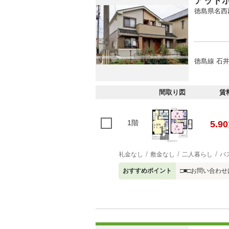
アット
徳島県名西
徳島線 石井
間取り図
賃
1階
5.90
礼金なし
敷金なし
二人暮らし
バ
おすすめポイント
□■□お問い合わ