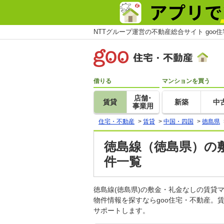
NTTグループ運営の不動産総合サイト goo
借りる
マンションを買う
店舗･
賃貸
新築
中
事業用
住宅・不動産
>
賃貸
>
中国・四国
>
徳島県
徳島線（徳島県）の敷
件一覧
徳島線(徳島県)の敷金・礼金なしの賃
物件情報を探すならgoo住宅・不動産。
サポートします。