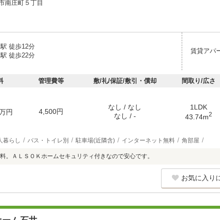
市南庄町５丁目
駅 徒歩12分
賃貸アパ
駅 徒歩22分
料
管理費等
敷/礼/保証/敷引・償却
間取り/広さ
なし / なし
1LDK
4,500円
万円
2
なし / -
43.74m
人暮らし
バス・トイレ別
駐車場(近隣含)
インターネット無料
角部屋
料。ＡＬＳＯＫホームセキュリティ付きなので安心です。
お気に入り