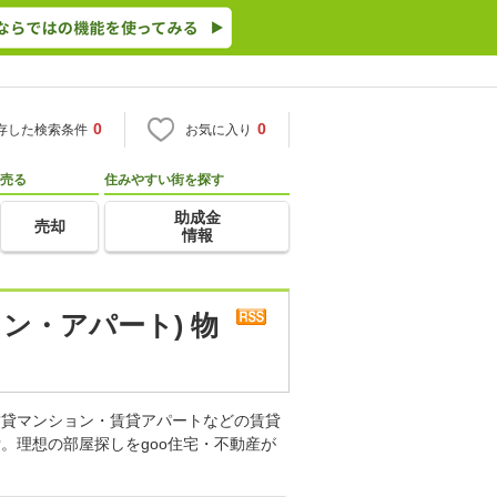
0
0
存した検索条件
お気に入り
売る
住みやすい街を探す
助成金
売却
情報
ン・アパート) 物
賃貸マンション・賃貸アパートなどの賃貸
。理想の部屋探しをgoo住宅・不動産が