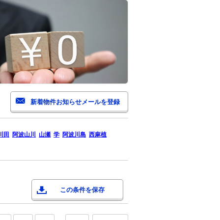
川田
阿波山川
山瀬
学
阿波川島
西麻植
この条件を保存