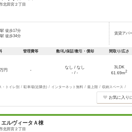
市北田宮２丁目
駅 徒歩17分
賃貸アパ
駅 徒歩34分
料
管理費等
敷/礼/保証/敷引・償却
間取り/広さ
3LDK
なし / なし
万円
-
2
- / -
61.69m
ス・トイレ別
駐車場(近隣含)
インターネット無料
最上階
収納スペース
お気に入り
・エルヴィータＡ棟
市北田宮２丁目