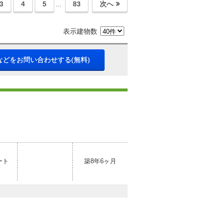
3
4
5
83
次へ
…
表示建物数
などをお問い合わせする(無料)
ート
築8年6ヶ月