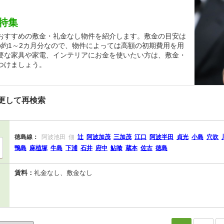
特集
おすすめの敷金・礼金なし物件を紹介します。敷金の目安は
の約1～2カ月分なので、物件によっては高額の初期費用を用
要な家具や家電、インテリアにお金を使いたい方は、敷金・
つけましょう。
更して再検索
徳島線：
阿波池田
佃
辻
阿波加茂
三加茂
江口
阿波半田
貞光
小島
穴吹
鴨島
麻植塚
牛島
下浦
石井
府中
鮎喰
蔵本
佐古
徳島
賃料：
礼金なし、敷金なし