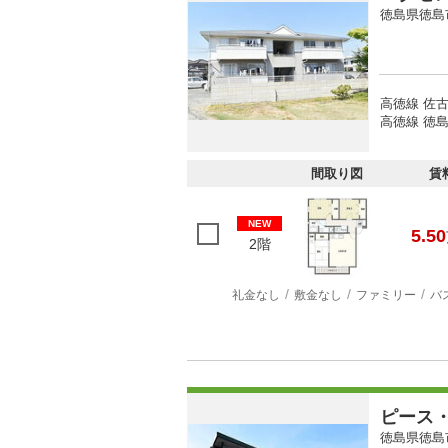
徳島県徳島
高徳線 佐古
高徳線 徳島
間取り図
賃
NEW
5.50
2階
礼金なし
敷金なし
ファミリー
バ
ピース
徳島県徳島