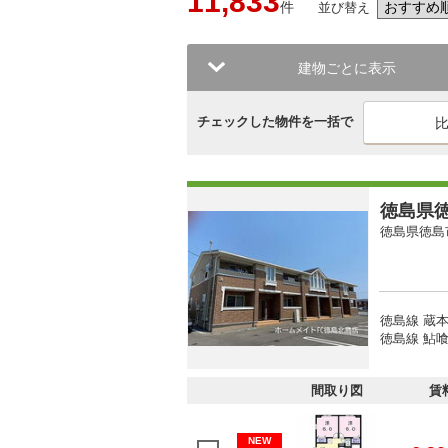
11,833
件
並び替え
建物ごとに表示
チェックした物件を一括で
徳島県徳
徳島県徳島
徳島線 蔵本
徳島線 鮎喰
間取り図
賃
NEW