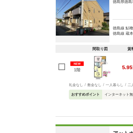
徳島県徳島
徳島線 鮎喰
徳島線 蔵本
間取り図
賃
NEW
5.95
1階
礼金なし
敷金なし
一人暮らし
二
おすすめポイント
インターネット無