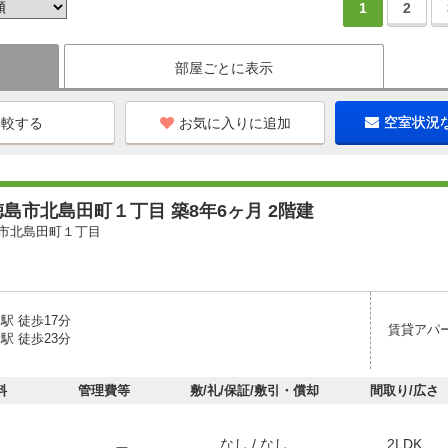
1
2
部屋ごとに表示
お気に入りに追加
空室状況
島市北島田町１丁目 築8年6ヶ月 2階建
市北島田町１丁目
駅 徒歩17分
賃貸アパ
駅 徒歩23分
料
管理費等
敷/礼/保証/敷引・償却
間取り/広さ
なし / なし
2LDK