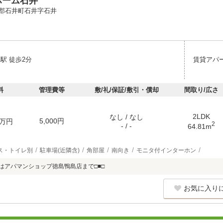
ホーム石井
郡石井町石井字石井
駅 徒歩2分
賃貸アパ
料
管理費等
敷/礼/保証/敷引・償却
間取り/広さ
2LDK
なし / なし
5,000円
万円
2
- / -
64.81m
ス・トイレ別
駐車場(近隣含)
角部屋
南向き
モニタ付インターホン
せはアパマンショップ徳島鴨島店まで□■□
お気に入り