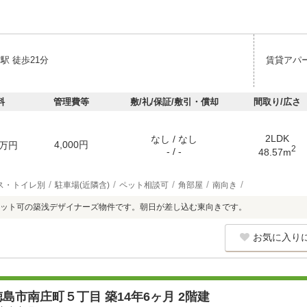
駅 徒歩21分
賃貸アパ
料
管理費等
敷/礼/保証/敷引・償却
間取り/広さ
2LDK
なし / なし
4,000円
万円
2
- / -
48.57m
ス・トイレ別
駐車場(近隣含)
ペット相談可
角部屋
南向き
ット可の築浅デザイナーズ物件です。朝日が差し込む東向きです。
お気に入り
島市南庄町５丁目 築14年6ヶ月 2階建