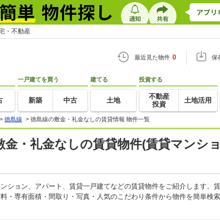
住宅・不動産
0
最近見た物件
保
一戸建てを買う
建てる
投資する
不動産
古
新築
中古
土地
土地活用
投資
>
徳島線
>
徳島線の敷金・礼金なしの賃貸情報 物件一覧
金・礼金なしの賃貸物件(賃貸マンショ
貸マンション、アパート、賃貸一戸建てなどの賃貸物件をご紹介します。
賃料・専有面積・間取り・写真・人気のこだわり条件から物件を簡単検索