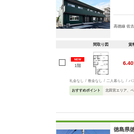
高徳線 佐古
間取り図
賃
NEW
6.40
1階
礼金なし
敷金なし
二人暮らし
バ
おすすめポイント
北田宮エリア、ペ
徳島県徳