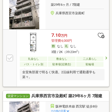
築29年6ヶ月 / 7階建
兵庫県西宮市染殿町
7.10
万円
管理費4,000円
なし
なし
2
3階 / 2K（39.23m
）
礼金なし
敷金なし
二人暮らし
バス・トイレ別
駐車場(近隣含)
駐輪場
全室角部屋で明るく快適。2沿線利用で通勤通学も
楽々。
兵庫県西宮市染殿町 築29年6ヶ月 7階建
賃貸マンション
阪神電鉄本線 西宮駅 徒歩8分
その他の交通