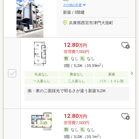
その他の交通
新築 / 3階建
兵庫県西宮市津門大箇町
12.80
万円
管理費7,000円
なし
なし
2
3階 / 1LDK（35.39m
）
礼金なし
敷金なし
新築
一人暮らし
二人暮らし
バス・トイレ別
南・東の二面採光で明るさが違う新築1LDK
12.80
万円
管理費7,000円
なし
なし
2
3階 / 1LDK（35.1m
）