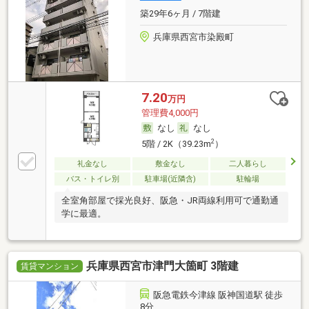
築29年6ヶ月 / 7階建
兵庫県西宮市染殿町
7.20
万円
管理費4,000円
なし
なし
2
5階 / 2K（39.23m
）
礼金なし
敷金なし
二人暮らし
バス・トイレ別
駐車場(近隣含)
駐輪場
全室角部屋で採光良好、阪急・JR両線利用可で通勤通
学に最適。
兵庫県西宮市津門大箇町 3階建
賃貸マンション
阪急電鉄今津線 阪神国道駅 徒歩
8分