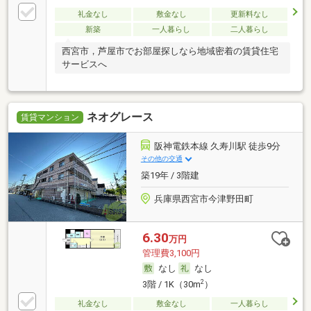
礼金なし
敷金なし
更新料なし
新築
一人暮らし
二人暮らし
西宮市，芦屋市でお部屋探しなら地域密着の賃貸住宅
サービスへ
ネオグレース
賃貸マンション
阪神電鉄本線 久寿川駅 徒歩9分
その他の交通
築19年 / 3階建
兵庫県西宮市今津野田町
6.30
万円
管理費3,100円
なし
なし
2
3階 / 1K（30m
）
礼金なし
敷金なし
一人暮らし