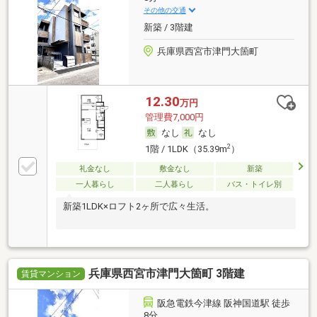
その他の交通
新築 / 3階建
兵庫県西宮市津門大箇町
12.30
万円
管理費7,000円
なし
なし
2
1階 / 1LDK（35.39m
）
礼金なし
敷金なし
新築
一人暮らし
二人暮らし
バス・トイレ別
新築1LDK×ロフト2ヶ所で広々生活。
兵庫県西宮市津門大箇町 3階建
賃貸マンション
阪急電鉄今津線 阪神国道駅 徒歩
8分