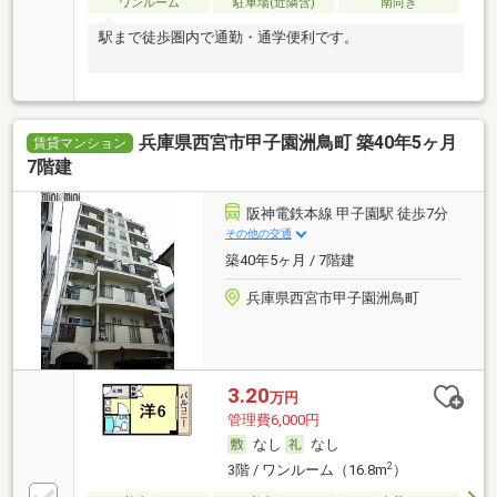
ワンルーム
駐車場(近隣含)
南向き
駅まで徒歩圏内で通勤・通学便利です。
兵庫県西宮市甲子園洲鳥町 築40年5ヶ月
賃貸マンション
7階建
阪神電鉄本線 甲子園駅 徒歩7分
その他の交通
築40年5ヶ月 / 7階建
兵庫県西宮市甲子園洲鳥町
3.20
万円
管理費6,000円
なし
なし
2
3階 / ワンルーム（16.8m
）