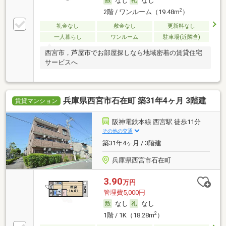
なし
なし
2
2階 / ワンルーム（19.48m
）
礼金なし
敷金なし
更新料なし
一人暮らし
ワンルーム
駐車場(近隣含)
西宮市，芦屋市でお部屋探しなら地域密着の賃貸住宅
サービスへ
兵庫県西宮市石在町 築31年4ヶ月 3階建
賃貸マンション
阪神電鉄本線 西宮駅 徒歩11分
その他の交通
築31年4ヶ月 / 3階建
兵庫県西宮市石在町
3.90
万円
管理費5,000円
なし
なし
2
1階 / 1K（18.28m
）