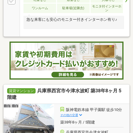
モニタ付インターホ
ワンルーム
駐車場(近隣含)
ン
急な来客にも安心のモニター付きインターホン有り♪
兵庫県西宮市今津水波町 築38年8ヶ月 5
賃貸マンション
階建
阪神電鉄本線 甲子園駅 徒歩10分
その他の交通
築38年8ヶ月 / 5階建
兵庫県西宮市今津水波町