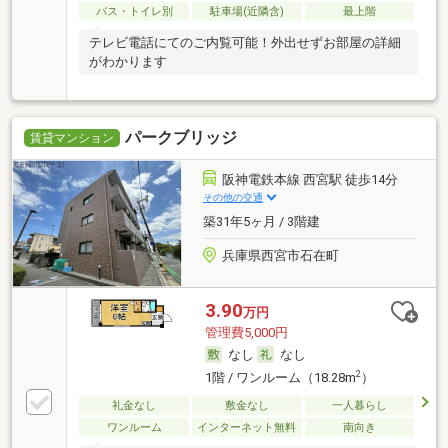
バス・トイレ別
駐車場(近隣含)
最上階
テレビ電話にてのご内覧可能！外出せずお部屋の詳細
がわかります
パークブリッジ
賃貸マンション
阪神電鉄本線 西宮駅 徒歩14分
その他の交通
築31年5ヶ月 / 3階建
兵庫県西宮市石在町
3.90
万円
管理費5,000円
なし
なし
2
1階 / ワンルーム（18.28m
）
礼金なし
敷金なし
一人暮らし
ワンルーム
インターネット無料
南向き