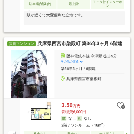
モニタ付インターホ
駐車場(近隣含)
最上階
ン
駅が近くて大変便利な立地です。
兵庫県西宮市染殿町 築36年3ヶ月 6階建
賃貸マンション
阪神電鉄本線 今津駅 徒歩9分
その他の交通
築36年3ヶ月 / 6階建
兵庫県西宮市染殿町
3.50
万円
管理費6,000円
なし
なし
2
2階 / ワンルーム（18m
）
礼金なし
敷金なし
一人暮らし