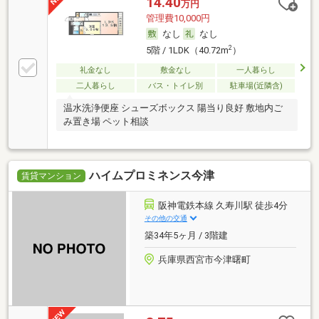
14.40
万円
管理費10,000円
なし
なし
2
5階 / 1LDK（40.72m
）
礼金なし
敷金なし
一人暮らし
二人暮らし
バス・トイレ別
駐車場(近隣含)
温水洗浄便座 シューズボックス 陽当り良好 敷地内ご
み置き場 ペット相談
ハイムプロミネンス今津
賃貸マンション
阪神電鉄本線 久寿川駅 徒歩4分
その他の交通
築34年5ヶ月 / 3階建
兵庫県西宮市今津曙町