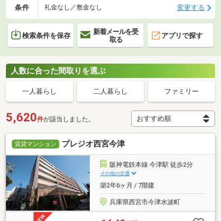
条件
変更する
礼金なし／敷金なし
新着メールを受
検索条件を保存
アプリで探す
取る
人数に合った間取りを選ぶ
一人暮らし
二人暮らし
ファミリー
5,620
件
が該当しました。
プレジオ西宮今津
賃貸マンション
阪神電鉄本線 今津駅 徒歩2分
その他の交通
築2年6ヶ月 / 7階建
兵庫県西宮市今津水波町