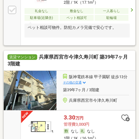
2
2階 / 1K（17.1m
）
礼金なし
敷金なし
一人暮らし
駐車場(近隣含)
ペット相談可
駐輪場
ペット相談可物件。防犯カメラ完備で安心です。
兵庫県西宮市今津久寿川町 築39年7ヶ月
賃貸マンション
3階建
阪神電鉄本線 甲子園駅 徒歩13分
その他の交通
築39年7ヶ月 / 3階建
兵庫県西宮市今津久寿川町
3.30
万円
管理費3,000円
なし
なし
2
1階 / 1K（16.1m
）