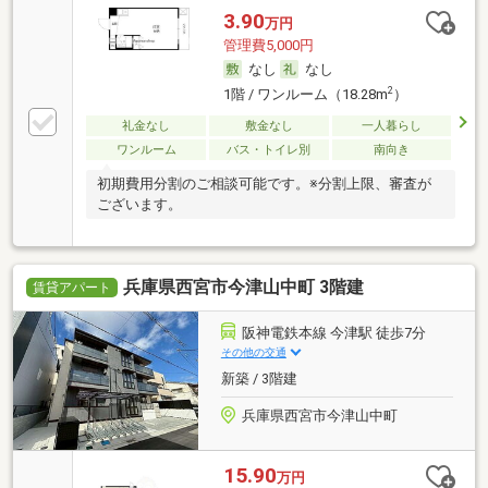
3.90
万円
管理費5,000円
なし
なし
2
1階 / ワンルーム（18.28m
）
礼金なし
敷金なし
一人暮らし
ワンルーム
バス・トイレ別
南向き
初期費用分割のご相談可能です。※分割上限、審査が
ございます。
兵庫県西宮市今津山中町 3階建
賃貸アパート
阪神電鉄本線 今津駅 徒歩7分
その他の交通
新築 / 3階建
兵庫県西宮市今津山中町
15.90
万円