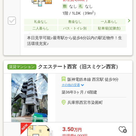
なし
なし
2
1階 / 1LDK（39m
）
礼金なし
敷金なし
一人暮らし
二人暮らし
バス・トイレ別
駐車場(近隣含)
本日見学可能♪最寄駅から徒歩6分以内の駅近物件！生
活環境充実♪
クエステート西宮（旧スミケン西宮）
賃貸マンション
阪神電鉄本線 西宮駅 徒歩9分
その他の交通
築36年3ヶ月 / 6階建
兵庫県西宮市染殿町
3.50
万円
管理費6,000円