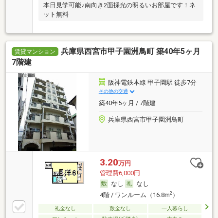
本日見学可能♪南向き2面採光の明るいお部屋です！ネ
ット無料
兵庫県西宮市甲子園洲鳥町 築40年5ヶ月
賃貸マンション
7階建
阪神電鉄本線 甲子園駅 徒歩7分
その他の交通
築40年5ヶ月 / 7階建
兵庫県西宮市甲子園洲鳥町
3.20
万円
管理費6,000円
なし
なし
2
4階 / ワンルーム（16.8m
）
礼金なし
敷金なし
一人暮らし