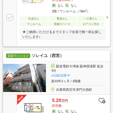
なし
なし
2
2階 / ワンルーム（18m
）
礼金なし
敷金なし
一人暮らし
ワンルーム
収納スペース
エアコン付き
★ご納得いただけるまでスタッフ全員で精一杯お探し
いたします♪
ソレイユ（西宮）
賃貸マンション
阪急電鉄今津線 阪神国道駅 徒歩
5分
その他の交通
築30年2ヶ月 / 3階建
兵庫県西宮市津門大箇町
5.20
万円
管理費-
なし
なし