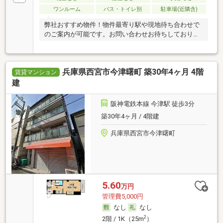
ワンルーム
バス・トイレ別
駐車場(近隣含)
弊社おすすめ物件！物件最寄り駅や現地待ち合わせで
のご案内が可能です。お問い合わせお待ちしておりま
す！
兵庫県西宮市今津曙町 築30年4ヶ月 4階
賃貸マンション
建
阪神電鉄本線 今津駅 徒歩3分
築30年4ヶ月 / 4階建
兵庫県西宮市今津曙町
5.60
万円
管理費5,000円
なし
なし
2
2階 / 1K（25m
）