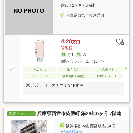
築36年2ヶ月 / 5階建
兵庫県西宮市今津曙町
4.20
万円
管理費-
なし
なし
2
3階 / ワンルーム（20m
）
礼金なし
敷金なし
一人暮らし
ワンルーム
駐車場(近隣含)
収納スペース
駅近5分、リーズナブルな1R物件
兵庫県西宮市染殿町 築29年6ヶ月 7階建
賃貸マンション
阪神電鉄本線 西宮駅 徒歩8分
その他の交通