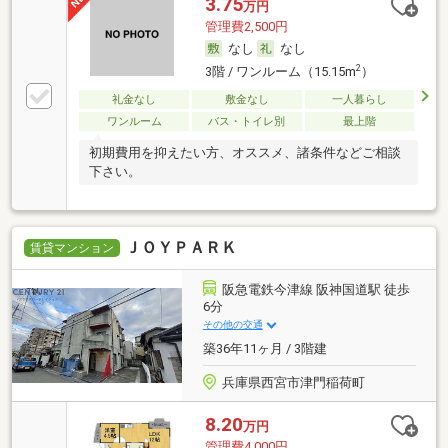
3.75
万円
管理費2,500円
なし
なし
2
3階 / ワンルーム（15.15m
）
礼金なし
敷金なし
一人暮らし
ワンルーム
バス・トイレ別
最上階
初期費用を抑えたい方、オススメ、諸条件などご相談
下さい。
ＪＯＹＰＡＲＫ
賃貸マンション
阪急電鉄今津線 阪神国道駅 徒歩
6分
その他の交通
築36年11ヶ月 / 3階建
兵庫県西宮市津門稲荷町
8.20
万円
管理費4,000円