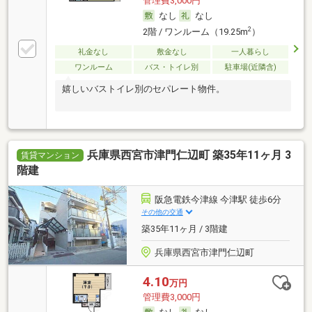
管理費3,000円
なし
なし
2
2階 / ワンルーム（19.25m
）
礼金なし
敷金なし
一人暮らし
ワンルーム
バス・トイレ別
駐車場(近隣含)
嬉しいバストイレ別のセパレート物件。
兵庫県西宮市津門仁辺町 築35年11ヶ月 3
賃貸マンション
階建
阪急電鉄今津線 今津駅 徒歩6分
その他の交通
築35年11ヶ月 / 3階建
兵庫県西宮市津門仁辺町
4.10
万円
管理費3,000円