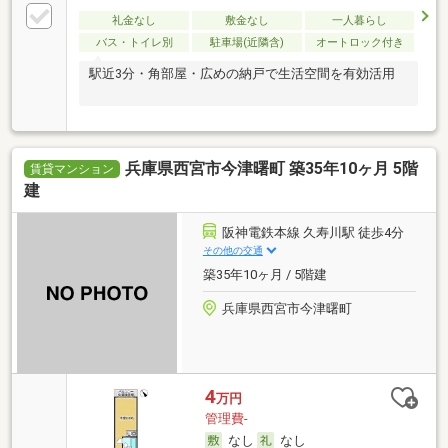
礼金なし
敷金なし
一人暮らし
バス・トイレ別
駐車場(近隣含)
オートロック付き
駅近3分・角部屋・広めの納戸で生活空間を有効活用
兵庫県西宮市今津曙町 築35年10ヶ月 5階
賃貸マンション
建
阪神電鉄本線 久寿川駅 徒歩4分
その他の交通
築35年10ヶ月 / 5階建
兵庫県西宮市今津曙町
4
万円
管理費-
なし
なし