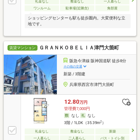
礼金なし
敷金なし
一人暮らし
ワンルーム
駐車場(近隣含)
角部屋
ショッピングセンターも駅も徒歩圏内。大変便利な立
地です。
ＧＲＡＮＫＯＢＥＬＩＡ津門大箇町
賃貸マンション
阪急今津線 阪神国道駅 徒歩8分
その他の交通
新築 / 3階建
兵庫県西宮市津門大箇町
12.80
万円
管理費7,000円
なし
なし
2
3階 / 1LDK（35.39m
）
礼金なし
敷金なし
新築
一人暮らし
二人暮らし
バス・トイレ別