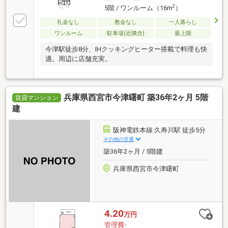
2
5階 / ワンルーム（16m
）
礼金なし
敷金なし
一人暮らし
ワンルーム
駐車場(近隣含)
最上階
今津駅徒歩8分、IHクッキングヒーター搭載で料理も快
適。周辺に店舗充実。
兵庫県西宮市今津曙町 築36年2ヶ月 5階
賃貸マンション
建
阪神電鉄本線 久寿川駅 徒歩5分
その他の交通
築36年2ヶ月 / 5階建
兵庫県西宮市今津曙町
4.20
万円
管理費-