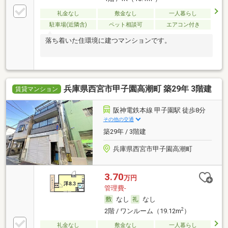
礼金なし
敷金なし
一人暮らし
駐車場(近隣含)
ペット相談可
エアコン付き
落ち着いた住環境に建つマンションです。
兵庫県西宮市甲子園高潮町 築29年 3階建
賃貸マンション
阪神電鉄本線 甲子園駅 徒歩8分
その他の交通
築29年 / 3階建
兵庫県西宮市甲子園高潮町
3.70
万円
管理費-
なし
なし
2
2階 / ワンルーム（19.12m
）
礼金なし
敷金なし
一人暮らし