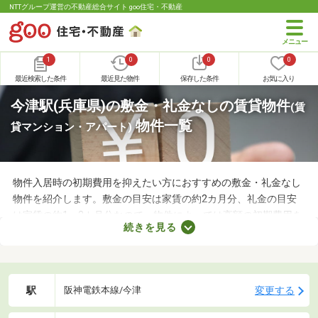
NTTグループ運営の不動産総合サイト goo住宅・不動産
1
0
0
0
最近検索した条件
最近見た物件
保存した条件
お気に入り
今津駅(兵庫県)の敷金・礼金なしの賃貸物件
(賃
物件一覧
貸マンション・アパート)
物件入居時の初期費用を抑えたい方におすすめの敷金・礼金なし
物件を紹介します。敷金の目安は家賃の約2カ月分、礼金の目安
は家賃の約1～2カ月分なので、物件によっては高額の初期費用を
続きを見る
用意しなければなりません。新生活に必要な家具や家電、インテ
リアにお金を使いたい方は、敷金・礼金なし物件から気になるお
部屋を見つけましょう。
駅
変更する
阪神電鉄本線/今津