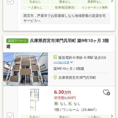
礼金なし
敷金なし
更新料なし
一人暮らし
駐車場(近隣含)
インターネット無料
西宮市，芦屋市でお部屋探しなら地域密着の賃貸住宅
サービスへ
兵庫県西宮市津門呉羽町 築9年10ヶ月 3階
賃貸アパート
建
阪急電鉄今津線 今津駅 徒歩2分
その他の交通
築9年10ヶ月 / 3階建
兵庫県西宮市津門呉羽町
6.30
万円
管理費6,000円
なし
なし
2
1階 / ワンルーム（25.46m
）
礼金なし
敷金なし
一人暮らし