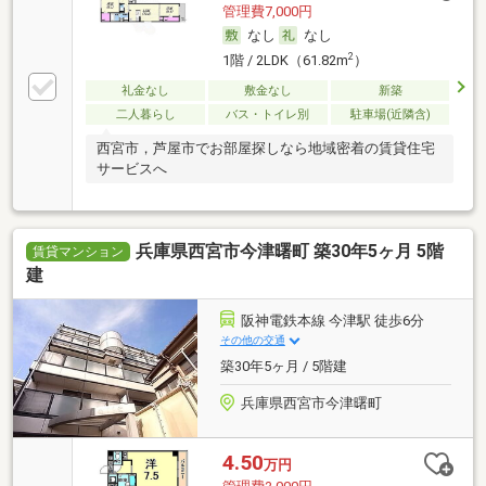
管理費7,000円
なし
なし
2
1階 / 2LDK（61.82m
）
礼金なし
敷金なし
新築
二人暮らし
バス・トイレ別
駐車場(近隣含)
西宮市，芦屋市でお部屋探しなら地域密着の賃貸住宅
サービスへ
兵庫県西宮市今津曙町 築30年5ヶ月 5階
賃貸マンション
建
阪神電鉄本線 今津駅 徒歩6分
その他の交通
築30年5ヶ月 / 5階建
兵庫県西宮市今津曙町
4.50
万円