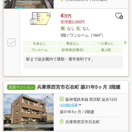
4
万円
管理費2,000円
なし
なし
2
5階 / ワンルーム（16m
）
礼金なし
敷金なし
一人暮らし
ワンルーム
駐車場(近隣含)
最上階
駅まで徒歩圏内で通勤・通学便利です。
兵庫県西宮市石在町 築31年5ヶ月 3階建
賃貸マンション
阪神電鉄本線 西宮駅 徒歩12分
その他の交通
築31年5ヶ月 / 3階建
兵庫県西宮市石在町