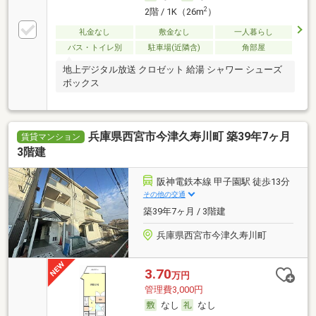
2
2階 / 1K（26m
）
礼金なし
敷金なし
一人暮らし
バス・トイレ別
駐車場(近隣含)
角部屋
地上デジタル放送 クロゼット 給湯 シャワー シューズ
ボックス
兵庫県西宮市今津久寿川町 築39年7ヶ月
賃貸マンション
3階建
阪神電鉄本線 甲子園駅 徒歩13分
その他の交通
築39年7ヶ月 / 3階建
兵庫県西宮市今津久寿川町
3.70
万円
管理費3,000円
なし
なし