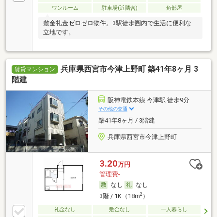
ワンルーム
駐車場(近隣含)
角部屋
敷金礼金ゼロゼロ物件。3駅徒歩圏内で生活に便利な
立地です。
兵庫県西宮市今津上野町 築41年8ヶ月 3
賃貸マンション
階建
阪神電鉄本線 今津駅 徒歩9分
その他の交通
築41年8ヶ月 / 3階建
兵庫県西宮市今津上野町
3.20
万円
管理費-
なし
なし
2
3階 / 1K（18m
）
礼金なし
敷金なし
一人暮らし