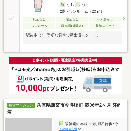
なし
なし
2
2階 / ワンルーム（20m
）
礼金なし
敷金なし
一人暮らし
ワンルーム
駐車場(近隣含)
収納スペース
駅徒歩5分、手頃な賃料で新生活スタート。
兵庫県西宮市今津曙町 築36年2ヶ月 5階
賃貸マンション
建
阪神電鉄本線 久寿川駅 徒歩5分
その他の交通