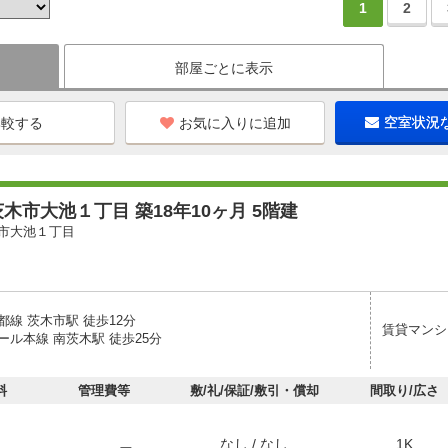
1
2
部屋ごとに表示
お気に入りに追加
空室状況
木市大池１丁目 築18年10ヶ月 5階建
市大池１丁目
線 茨木市駅 徒歩12分
賃貸マンシ
ール本線 南茨木駅 徒歩25分
料
管理費等
敷/礼/保証/敷引・償却
間取り/広さ
なし / なし
1K