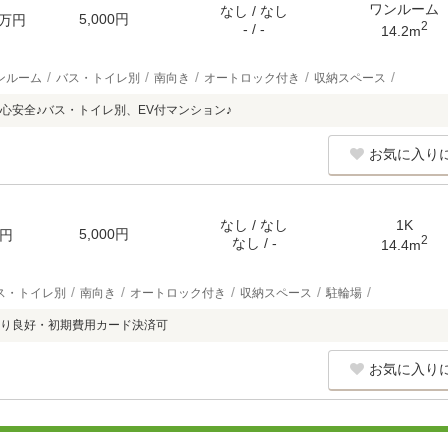
ワンルーム
なし / なし
5,000円
万円
2
- / -
14.2m
ンルーム
バス・トイレ別
南向き
オートロック付き
収納スペース
心安全♪バス・トイレ別、EV付マンション♪
お気に入り
なし / なし
1K
5,000円
円
2
なし / -
14.4m
ス・トイレ別
南向き
オートロック付き
収納スペース
駐輪場
り良好・初期費用カード決済可
お気に入り