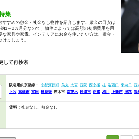
特集
おすすめの敷金・礼金なし物件を紹介します。敷金の目安は
の約1～2カ月分なので、物件によっては高額の初期費用を用
要な家具や家電、インテリアにお金を使いたい方は、敷金・
つけましょう。
更して再検索
阪急電鉄京都線：
京都河原町
烏丸
大宮
西院
西京極
桂
洛西口
東向日
西
上牧
高槻市
富田
総持寺
茨木市
南茨木
摂津市
正雀
相川
上新庄
淡路
崇
賃料：
礼金なし、敷金なし