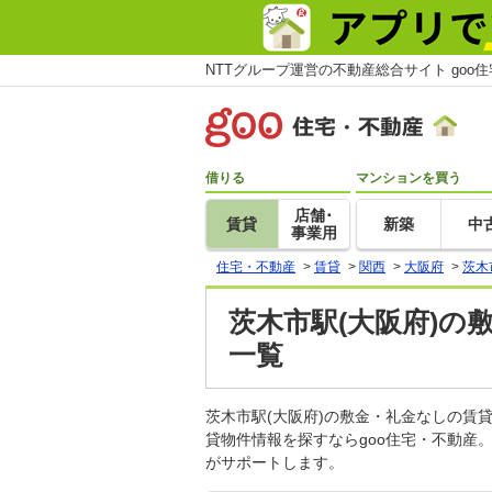
NTTグループ運営の不動産総合サイト goo
借りる
マンションを買う
店舗･
賃貸
新築
中
事業用
住宅・不動産
>
賃貸
>
関西
>
大阪府
>
茨木
茨木市駅(大阪府)の
一覧
茨木市駅(大阪府)の敷金・礼金なしの
貸物件情報を探すならgoo住宅・不動産
がサポートします。