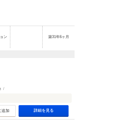
ョン
築31年6ヶ月
き
詳細を見る
に追加