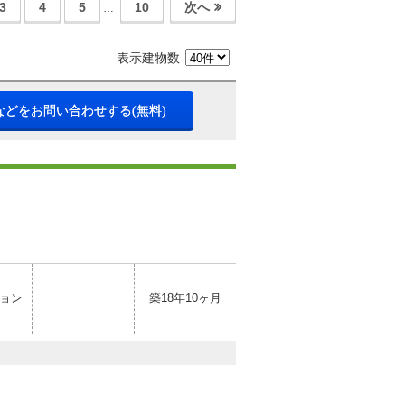
3
4
5
10
次へ
…
表示建物数
などをお問い合わせする(無料)
ョン
築18年10ヶ月