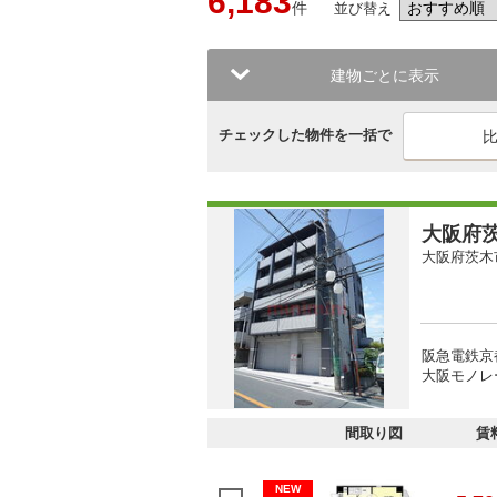
6,183
件
並び替え
建物ごとに表示
チェックした物件を一括で
大阪府茨
大阪府茨木
阪急電鉄京都
大阪モノレ
間取り図
賃
NEW