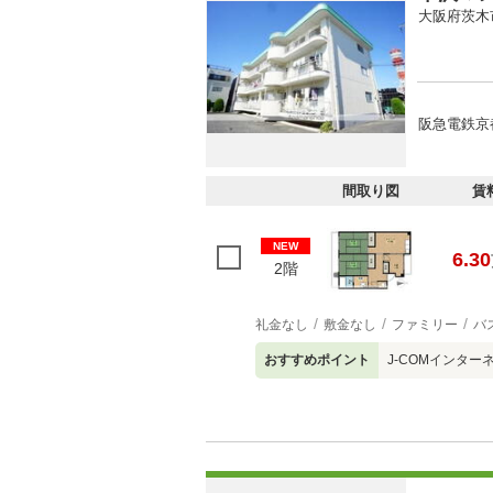
大阪府茨木
阪急電鉄京
間取り図
賃
NEW
6.30
2階
礼金なし
敷金なし
ファミリー
バ
おすすめポイント
J-COMインターネ