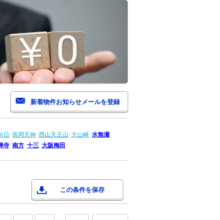
向日
長岡天神
西山天王山
大山崎
水無瀬
禅寺
南方
十三
大阪梅田
この条件を保存