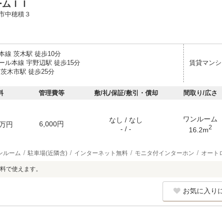
ームＩＩ
市中穂積３
線 茨木駅 徒歩10分
ール本線 宇野辺駅 徒歩15分
賃貸マンシ
茨木市駅 徒歩25分
料
管理費等
敷/礼/保証/敷引・償却
間取り/広さ
ワンルーム
なし / なし
6,000円
万円
2
- / -
16.2m
ンルーム
駐車場(近隣含)
インターネット無料
モニタ付インターホン
オート
料で使えます。
お気に入り