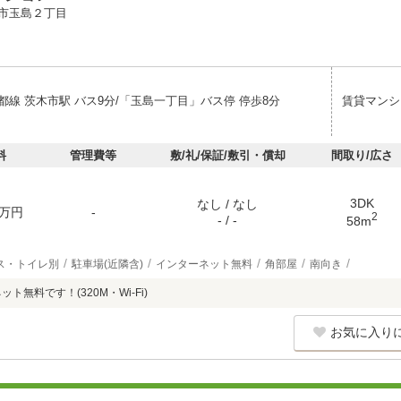
市玉島２丁目
都線 茨木市駅 バス9分/「玉島一丁目」バス停 停歩8分
賃貸マンシ
料
管理費等
敷/礼/保証/敷引・償却
間取り/広さ
3DK
なし / なし
万円
-
2
- / -
58m
ス・トイレ別
駐車場(近隣含)
インターネット無料
角部屋
南向き
ット無料です！(320M・Wi-Fi)
お気に入り