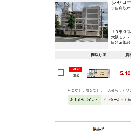
シャロ
大阪府茨木
ＪＲ東海道本
大阪モノレ
阪急京都線 
間取り図
賃
NEW
5.40
3階
礼金なし
敷金なし
一人暮らし
ワ
おすすめポイント
インターネット無