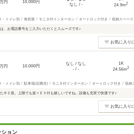
10,000円
万円
2
なし / -
24.9m
ス・トイレ別
角部屋
モニタ付インターホン
オートロック付き
収納スペース
は、お電話番号をご入力いただくとスムーズです♪
お気に入り
1K
なし / なし
10,000円
万円
2
- / -
24.56m
ス・トイレ別
駐車場(近隣含)
モニタ付インターホン
オートロック付き
収納
たＲＣ造。上階でも楽々ＥＶ付も嬉しいですね。設備も充実で快適です♪
お気に入り
ンション