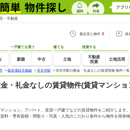
住宅・不動産
0
最近見た物件
保
一戸建てを買う
建てる
投資する
不動産
古
新築
中古
土地
土地活用
投資
市
>
阪急電鉄京都線
>
茨木市駅
>
茨木市駅の敷金・礼金なしの賃貸情報 物件一覧
敷金・礼金なしの賃貸物件(賃貸マンショ
賃貸マンション、アパート、賃貸一戸建てなどの賃貸物件をご紹介します
。賃料・専有面積・間取り・写真・人気のこだわり条件から物件を簡単検