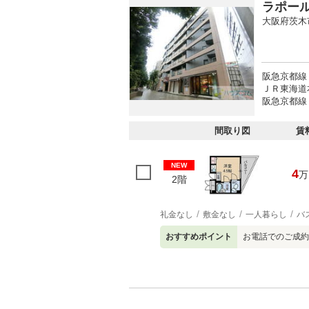
ラポー
大阪府茨木
阪急京都線
ＪＲ東海道
阪急京都線 
間取り図
賃
NEW
4
万
2階
礼金なし
敷金なし
一人暮らし
バ
おすすめポイント
お電話でのご成約