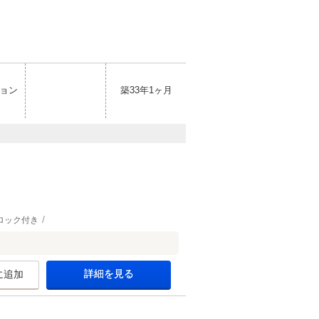
ョン
築33年1ヶ月
ロック付き
詳細を見る
に追加