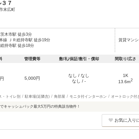
ル３７
市末広町
 茨木市駅 徒歩3分
本線 ＪＲ総持寺駅 徒歩19分
賃貸マンシ
総持寺駅 徒歩18分
料
管理費等
敷/礼/保証/敷引・償却
間取り/広さ
なし / なし
1K
5,000円
円
2
なし / -
13.6m
ス・トイレ別
駐車場(近隣含)
角部屋
モニタ付インターホン
オートロック付
でキャッシュバック最大5万円の特典該当物件！
お気に入り