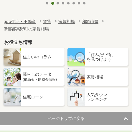
goo住宅・不動産
賃貸
家賃相場
和歌山県
伊都郡高野町の家賃相場
お役立ち情報
「住みたい街」
住まいのコラム
を見つけよう
暮らしのデータ
家賃相場
(補助金・助成金情報)
人気タウン
住宅ローン
ランキング
ページトップに戻る