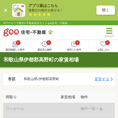
アプリ版はこちら
開く
複数社の物件を探せる！
NTTグループ運営の不動産総合サイト goo住宅・不動産
0
0
0
0
最近検索した条件
最近見た物件
保存した条件
お気に入り
和歌山県伊都郡高野町の家賃相場
市区
変更する
和歌山県/伊都郡高野町
間取り
家賃相場
物件
ワンルーム
-
物件一覧へ