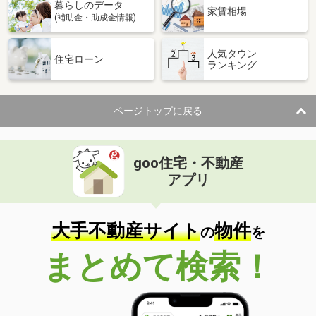
暮らしのデータ
家賃相場
(補助金・助成金情報)
人気タウン
住宅ローン
ランキング
ページトップに戻る
goo住宅・不動産
アプリ
大手不動産サイト
物件
の
を
まとめて検索！