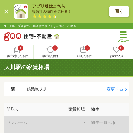
アプリ版はこちら
開く
複数社の物件を探せる！
NTTグループ運営の不動産総合サイト goo住宅・不動産
0
0
0
0
最近検索した条件
最近見た物件
保存した条件
お気に入り
大川駅の家賃相場
駅
変更する
鶴見線/大川
間取り
家賃相場
物件
ワンルーム
-
物件一覧へ