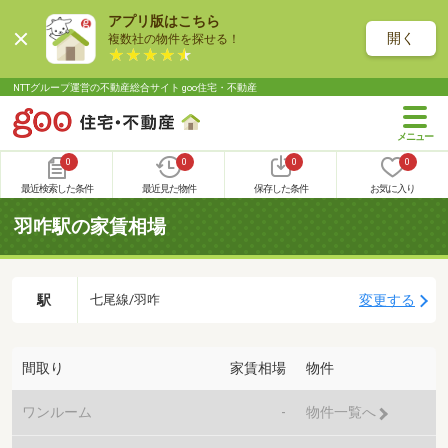
アプリ版はこちら
開く
複数社の物件を探せる！
NTTグループ運営の不動産総合サイト goo住宅・不動産
0
0
0
0
最近検索した条件
最近見た物件
保存した条件
お気に入り
羽咋駅の家賃相場
駅
変更する
七尾線/羽咋
間取り
家賃相場
物件
ワンルーム
-
物件一覧へ