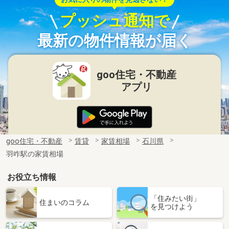
プッシュ通知で
最新の物件情報が届く
goo住宅・不動産
アプリ
goo住宅・不動産
賃貸
家賃相場
石川県
羽咋駅の家賃相場
お役立ち情報
「住みたい街」
住まいのコラム
を見つけよう