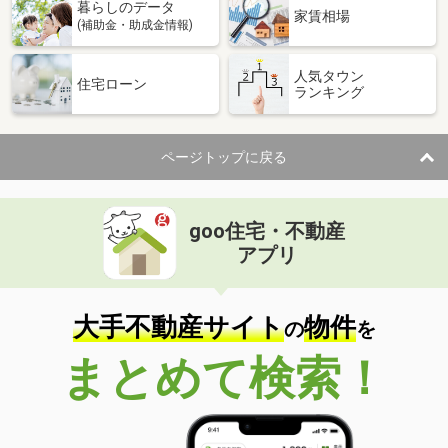
暮らしのデータ
家賃相場
(補助金・助成金情報)
人気タウン
住宅ローン
ランキング
ページトップに戻る
goo住宅・不動産
アプリ
大手不動産サイト
物件
の
を
まとめて検索！