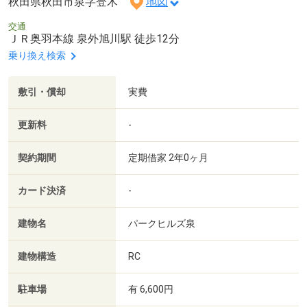
秋田県秋田市泉字登木
地図
交通
ＪＲ奥羽本線 泉外旭川駅 徒歩12分
乗り換え検索
敷引・償却
実費
更新料
-
契約期間
定期借家 2年0ヶ月
カード決済
-
建物名
パークヒルズ泉
建物構造
RC
駐車場
有 6,600円