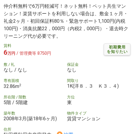
仲介料無料で6万円軽減可！ネット無料！ペット共生マン
ション！楽賃サポートを利用しない場合は、敷金１ヶ月・
礼金2ヶ月・初回保証料80％・緊急サポート1,100円(内税
100円)・消臭抗菌22，000円（内税2，000円）・退去時ク
リーニング代が必要です。
賃料
初期費用
6
を知りたい
/ 管理費等 8750円
万円
敷 / 礼
保証金
なし / なし
なし
専有面積
間取り
2
1K(洋８．３ Ｋ３．４)
32.86m
所在階 / 階数
方位
5階 / 5階建
東
築年数
物件タイプ
2008年3月(築18年6ヶ月)
賃貸マンション
住所