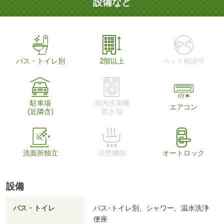
設備など
バス・トイレ別
2階以上
ペット相談可
駐車場
室内洗濯機
エアコン
(近隣含)
置き場
洗面所独立
追焚機能
オートロック
設備
バス・トイレ
バス･トイレ別、シャワー、温水洗浄
便座