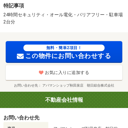
特記事項
ニ・４３５ｍ スーパー・４６３ｍ 病院・６１ｍ 仲介
料無料で６万円軽減可！ネット無料！ペット共生マンショ
24時間セキュリティ・オール電化・バリアフリー・駐車場
ン！ 楽賃サポートを利用しない場合は、敷金１ヶ月・礼
2台分
金２ヶ月・初回保証料８０％・緊急サポート１，１００円
（内税１００円）・消臭抗菌２２，０００円（内税２，０
００円）・退去時クリーニング代が必要です。 ／加盟団
無料・簡単2項目！
体名：（公社）秋田県宅地建物取引業協会 公取協名：東
この物件にお問い合わせする
北地区不動産公正取引協議会加盟/簡易消火器（課税対
象 6600円/鍵セット費（課税対象 11000円
お気に入りに追加する
お問い合わせ先
アパマンショップ秋田泉店 朝日綜合株式会社
不動産会社情報
お問い合わせ先