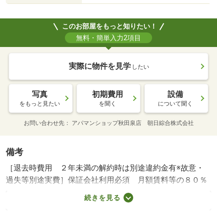
このお部屋をもっと知りたい！
無料・簡単入力2項目
実際に物件を見学
したい
写真
初期費用
設備
をもっと見たい
を聞く
について聞く
お問い合わせ先
アパマンショップ秋田泉店 朝日綜合株式会社
備考
［退去時費用 ２年未満の解約時は別途違約金有※故意・
過失等別途実費］保証会社利用必須 月額賃料等の８０％
（楽賃サポート利用時３０％オフ）・保証委託更新料１
続きを見る
０，０００円・１年毎月次決済手数料５００円 秋田市立
寺内小学校・１５００ｍ 泉中学校・４５３ｍ コンビ