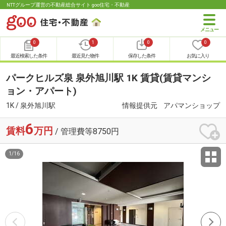
NTTグループ運営の不動産総合サイト goo住宅・不動産
0
1
0
0
最近検索した条件
最近見た物件
保存した条件
お気に入り
パークヒルズ泉 泉外旭川駅 1K 賃貸(賃貸マンシ
ョン・アパート)
1K / 泉外旭川駅
情報提供元
アパマンショップ
6
賃料
万円
/ 管理費等8750円
1
/
16