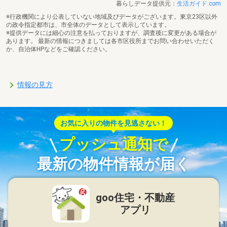
暮らしデータ提供元：
生活ガイド.com
※行政機関により公表していない地域及びデータがございます。東京23区以外
の政令指定都市は、市全体のデータとして表示しています。
※提供データには細心の注意を払っておりますが、調査後に変更がある場合が
あります。 最新の情報につきましては各市区役所までお問い合わせいただく
か、自治体HPなどをご確認ください。
情報の見方
お気に入りの物件を見逃さない！
プッシュ通知で
最新の物件情報が届く
goo住宅・不動産
アプリ