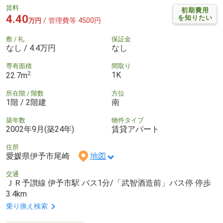
賃料
初期費用
4.40
を知りたい
/ 管理費等 4500円
万円
敷 / 礼
保証金
なし / 4.4万円
なし
専有面積
間取り
2
1K
22.7m
所在階 / 階数
方位
1階 / 2階建
南
築年数
物件タイプ
2002年9月(築24年)
賃貸アパート
住所
愛媛県伊予市尾崎
地図
交通
ＪＲ予讃線 伊予市駅 バス1分/「武智酒造前」バス停 停歩
3.4km
乗り換え検索