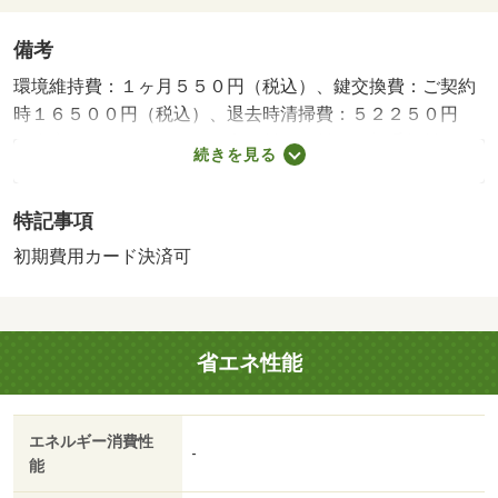
備考
環境維持費：１ヶ月５５０円（税込）、鍵交換費：ご契約
時１６５００円（税込）、退去時清掃費：５２２５０円
（税込）、インターネット利用料：有料、更新手数料：１
続きを見る
６５００円（税込）、保証委託料：必要、引落手数料：５
２４円（税込）・賃貸保証等：加入要（要確認）・愛媛県
特記事項
松山市近郊の賃貸不動産、賃貸マンションならお部屋さが
し物語。愛媛県下ナンバーワンの情報量で、あなたにあっ
初期費用カード決済可
た賃貸不動産、賃貸マンションがきっと見つかります。・
駐輪場：有・仲介手数料：不要
省エネ性能
エネルギー消費性
-
能