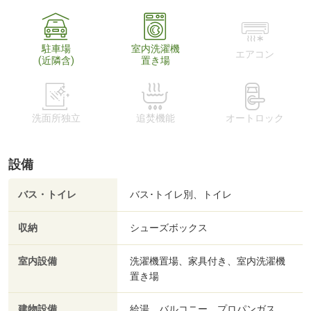
駐車場
室内洗濯機
エアコン
(近隣含)
置き場
洗面所独立
追焚機能
オートロック
設備
バス・トイレ
バス･トイレ別、トイレ
収納
シューズボックス
室内設備
洗濯機置場、家具付き、室内洗濯機
置き場
建物設備
給湯、バルコニー、プロパンガス、