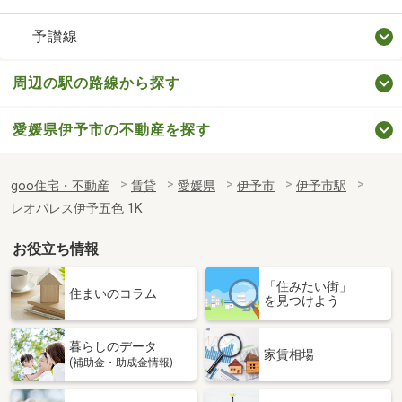
予讃線
周辺の駅の路線から探す
愛媛県伊予市の不動産を探す
goo住宅・不動産
賃貸
愛媛県
伊予市
伊予市駅
レオパレス伊予五色 1K
お役立ち情報
「住みたい街」
住まいのコラム
を見つけよう
暮らしのデータ
家賃相場
(補助金・助成金情報)