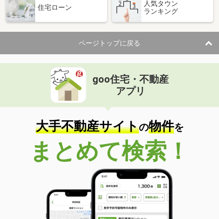
人気タウン
住宅ローン
ランキング
ページトップに戻る
goo住宅・不動産
アプリ
大手不動産サイト
物件
の
を
まとめて検索！