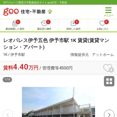
NTTグループ運営の不動産総合サイト goo住宅・不動産
0
1
0
0
最近検索した条件
最近見た物件
保存した条件
お気に入り
レオパレス伊予五色 伊予市駅 1K 賃貸(賃貸マン
ション・アパート)
1K / 伊予市駅
情報提供元
アットホーム
4.40
賃料
万円
/ 管理費等4500円
1
/
16