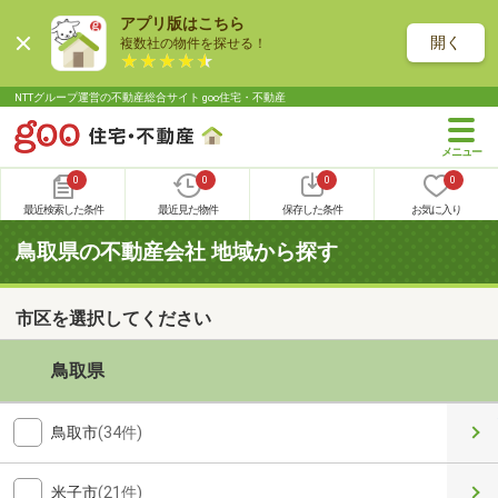
アプリ版はこちら
開く
複数社の物件を探せる！
NTTグループ運営の不動産総合サイト goo住宅・不動産
0
0
0
0
最近検索した条件
最近見た物件
保存した条件
お気に入り
鳥取県の不動産会社 地域から探す
市区を選択してください
鳥取県
鳥取市
(34件)
米子市
(21件)