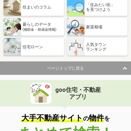
「住みたい街」
住まいのコラム
を見つけよう
暮らしのデータ
家賃相場
(補助金・助成金情報)
人気タウン
住宅ローン
ランキング
ページトップに戻る
goo住宅・不動産
アプリ
大手不動産サイト
物件
の
を