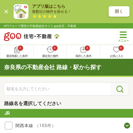
アプリ版はこちら
開く
複数社の物件を探せる！
NTTグループ運営の不動産総合サイト goo住宅・不動産
0
0
0
0
最近検索した条件
最近見た物件
保存した条件
お気に入り
奈良県の不動産会社 路線・駅から探す
路線名を選択してください
JR
関西本線
（105件）