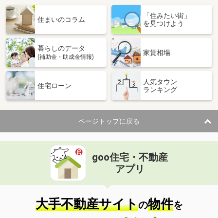
「住みたい街」
住まいのコラム
を見つけよう
暮らしのデータ
家賃相場
(補助金・助成金情報)
人気タウン
住宅ローン
ランキング
ページトップに戻る
goo住宅・不動産
アプリ
大手不動産サイト
物件
の
を