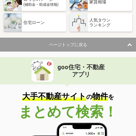
家賃相場
(補助金・助成金情報)
人気タウン
住宅ローン
ランキング
ページトップに戻る
goo住宅・不動産
アプリ
大手不動産サイト
物件
の
を
まとめて検索！