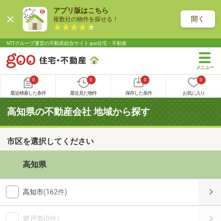
アプリ版はこちら
開く
複数社の物件を探せる！
NTTグループ運営の不動産総合サイト goo住宅・不動産
0
0
0
0
最近検索した条件
最近見た物件
保存した条件
お気に入り
高知県の不動産会社 地域から探す
市区を選択してください
高知県
高知市
(162件)
室戸市
(0件)