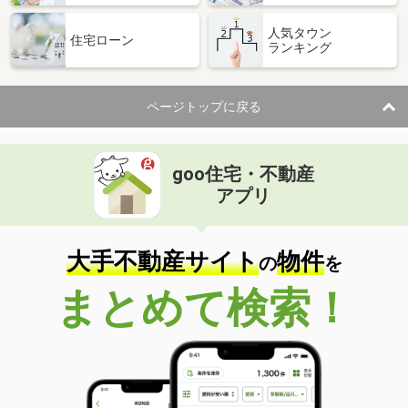
人気タウン
住宅ローン
ランキング
ページトップに戻る
goo住宅・不動産
アプリ
大手不動産サイト
物件
の
を
まとめて検索！