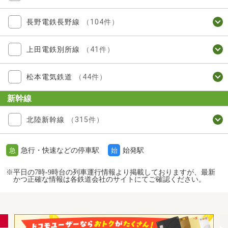
長野電鉄長野線
（104件）
上田電鉄別所線
（41件）
松本電気鉄道
（44件）
新幹線
北陸新幹線
（315件）
急行・快速などの停車駅
始発駅
急
始
※平日の7時-9時台の列車運行情報より掲載しておりますが、最新
かつ正確な情報は各鉄道会社のサイトにてご確認ください。