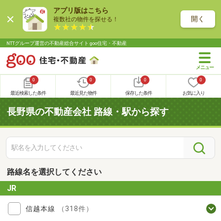
アプリ版はこちら
開く
複数社の物件を探せる！
NTTグループ運営の不動産総合サイト goo住宅・不動産
0
0
0
0
最近検索した条件
最近見た物件
保存した条件
お気に入り
長野県の不動産会社 路線・駅から探す
路線名を選択してください
JR
信越本線
（318件）