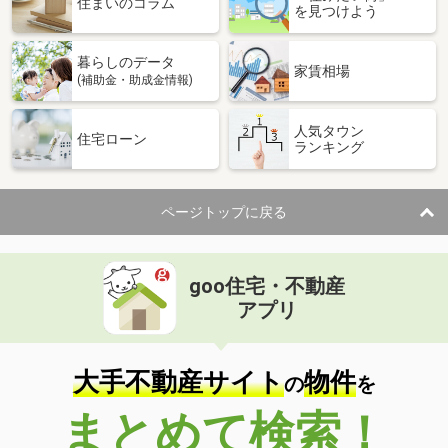
住まいのコラム
を見つけよう
暮らしのデータ
家賃相場
(補助金・助成金情報)
人気タウン
住宅ローン
ランキング
ページトップに戻る
goo住宅・不動産
アプリ
大手不動産サイト
物件
の
を
まとめて検索！