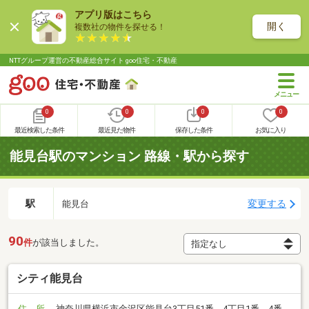
アプリ版はこちら
開く
複数社の物件を探せる！
NTTグループ運営の不動産総合サイト goo住宅・不動産
0
0
0
0
最近検索した条件
最近見た物件
保存した条件
お気に入り
能見台駅のマンション 路線・駅から探す
駅
変更する
能見台
90
件
が該当しました。
シティ能見台
住 所
神奈川県横浜市金沢区能見台3丁目51番、4丁目1番、4番