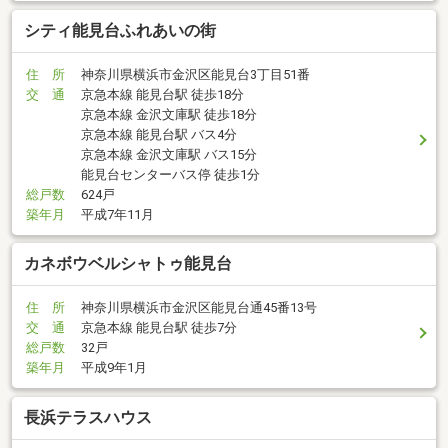
シティ能見台ふれあいの街
住 所
神奈川県横浜市金沢区能見台3丁目51番
交 通
京急本線 能見台駅 徒歩18分
京急本線 金沢文庫駅 徒歩18分
京急本線 能見台駅 バス4分
京急本線 金沢文庫駅 バス15分
能見台センターバス停 徒歩1分
総戸数
624戸
築年月
平成7年11月
カネボウベルシャトゥ能見台
住 所
神奈川県横浜市金沢区能見台通45番13号
交 通
京急本線 能見台駅 徒歩7分
総戸数
32戸
築年月
平成9年1月
長浜テラスハウス