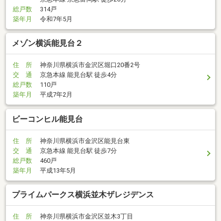
総戸数
314戸
築年月
令和7年5月
メゾン横浜能見台２
住 所
神奈川県横浜市金沢区堀口20番2号
交 通
京急本線 能見台駅 徒歩4分
総戸数
110戸
築年月
平成7年2月
ビーコンヒル能見台
住 所
神奈川県横浜市金沢区能見台東
交 通
京急本線 能見台駅 徒歩7分
総戸数
460戸
築年月
平成13年5月
プライムパークス横浜並木ザレジデンス
住 所
神奈川県横浜市金沢区並木3丁目