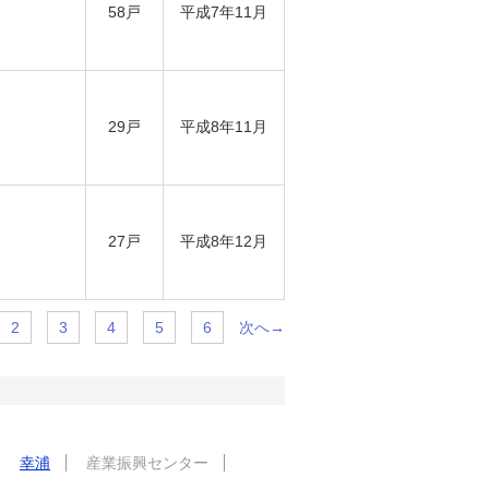
58戸
平成7年11月
29戸
平成8年11月
27戸
平成8年12月
次へ→
2
3
4
5
6
幸浦
産業振興センター