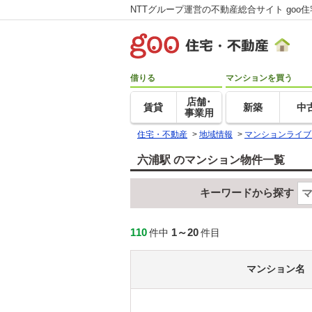
NTTグループ運営の不動産総合サイト goo
借りる
マンションを買う
店舗･
賃貸
新築
中
事業用
住宅・不動産
>
地域情報
>
マンションライブ
六浦駅 のマンション物件一覧
キーワードから探す
110
1～20
件中
件目
マンション名