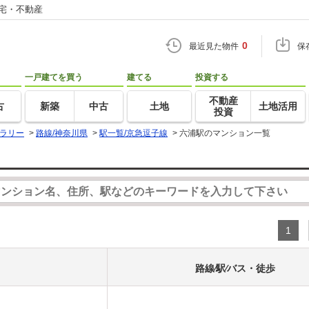
住宅・不動産
0
最近見た物件
保
一戸建てを買う
建てる
投資する
不動産
古
新築
中古
土地
土地活用
投資
ラリー
>
路線/神奈川県
>
駅一覧/京急逗子線
>
六浦駅のマンション一覧
1
路線⁄駅⁄バス・徒歩