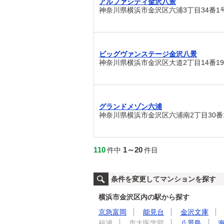
アルファシティ金沢八景
神奈川県横浜市金沢区六浦3丁目34番1号
ビッグヴァンステージ金沢八景
神奈川県横浜市金沢区大道2丁目14番1
グランドメゾン六浦
神奈川県横浜市金沢区六浦南2丁目30番
110
1～20
件中
件目
条件を変更してマンションを探す
横浜市金沢区内の駅から探す
京急富岡
能見台
金沢文庫
福浦
市大医学部
八景島