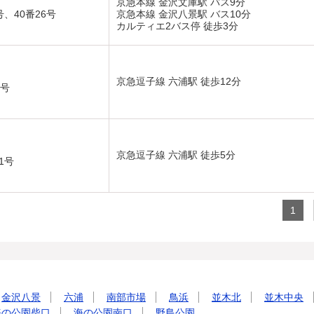
京急本線 金沢文庫駅 バス9分
、40番26号
京急本線 金沢八景駅 バス10分
カルティエ2バス停 徒歩3分
京急逗子線 六浦駅 徒歩12分
9号
京急逗子線 六浦駅 徒歩5分
1号
1
金沢八景
六浦
南部市場
鳥浜
並木北
並木中央
海の公園柴口
海の公園南口
野島公園