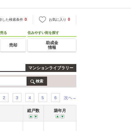
0
0
存した検索条件
お気に入り
売る
住みやすい街を探す
助成金
売却
情報
マンションライブラリー
検索
次へ→
2
3
4
5
6
総戸数
築年月