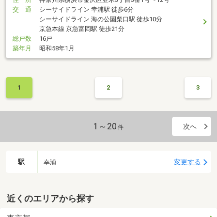
交 通
シーサイドライン 幸浦駅 徒歩6分
シーサイドライン 海の公園柴口駅 徒歩10分
京急本線 京急富岡駅 徒歩21分
総戸数
16戸
築年月
昭和58年1月
1
2
3
1～20
次へ
件
駅
変更する
幸浦
近くのエリアから探す