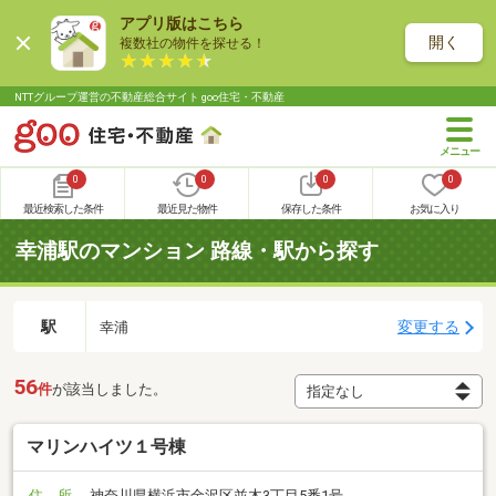
アプリ版はこちら
開く
複数社の物件を探せる！
NTTグループ運営の不動産総合サイト goo住宅・不動産
0
0
0
0
最近検索した条件
最近見た物件
保存した条件
お気に入り
幸浦駅のマンション 路線・駅から探す
駅
変更する
幸浦
56
件
が該当しました。
マリンハイツ１号棟
住 所
神奈川県横浜市金沢区並木3丁目5番1号