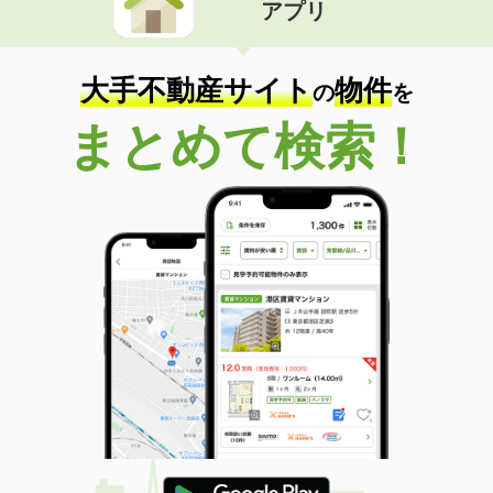
アプリ
大手不動産サイト
物件
の
を
まとめて検索！