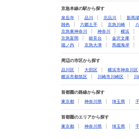
京急本線の駅から探す
泉岳寺
品川
北品川
新馬
雑色
六郷土手
京急川崎
京急東神奈川
神奈川
横浜
京急富岡
能見台
金沢文庫
堀ノ内
京急大津
馬堀海岸
周辺の市区から探す
品川区
大田区
横浜市神奈川区
横浜市都筑区
川崎市川崎区
川
首都圏の路線から探す
東京都
神奈川県
埼玉県
首都圏のエリアから探す
東京都
神奈川県
埼玉県