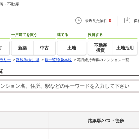
住宅・不動産
0
最近見た物件
保
一戸建てを買う
建てる
投資する
不動産
古
新築
中古
土地
土地活用
投資
ラリー
>
路線/神奈川県
>
駅一覧/京急本線
>
花月総持寺駅のマンション一覧
覧
路線⁄駅⁄バス・徒歩