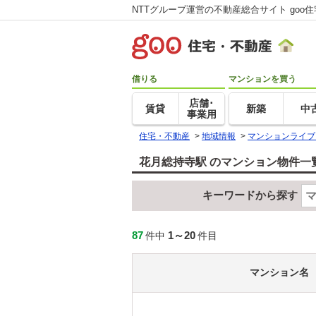
NTTグループ運営の不動産総合サイト goo
借りる
マンションを買う
店舗･
賃貸
新築
中
事業用
住宅・不動産
>
地域情報
>
マンションライブ
花月総持寺駅 のマンション物件一
キーワードから探す
87
1～20
件中
件目
マンション名