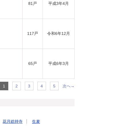
81戸
平成3年4月
117戸
令和6年12月
65戸
平成6年3月
次へ→
1
2
3
4
5
花月総持寺
生麦