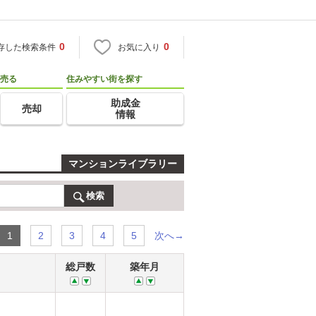
0
0
存した検索条件
お気に入り
売る
住みやすい街を探す
助成金
売却
情報
マンションライブラリー
検索
次へ→
1
2
3
4
5
総戸数
築年月