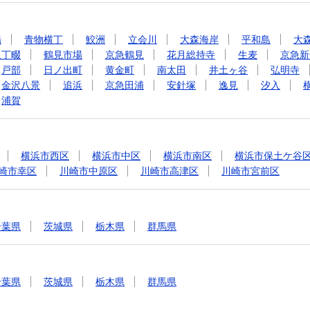
場
青物横丁
鮫洲
立会川
大森海岸
平和島
大
八丁畷
鶴見市場
京急鶴見
花月総持寺
生麦
京急新
戸部
日ノ出町
黄金町
南太田
井土ヶ谷
弘明寺
金沢八景
追浜
京急田浦
安針塚
逸見
汐入
浦賀
横浜市西区
横浜市中区
横浜市南区
横浜市保土ケ谷
崎市幸区
川崎市中原区
川崎市高津区
川崎市宮前区
千葉県
茨城県
栃木県
群馬県
千葉県
茨城県
栃木県
群馬県