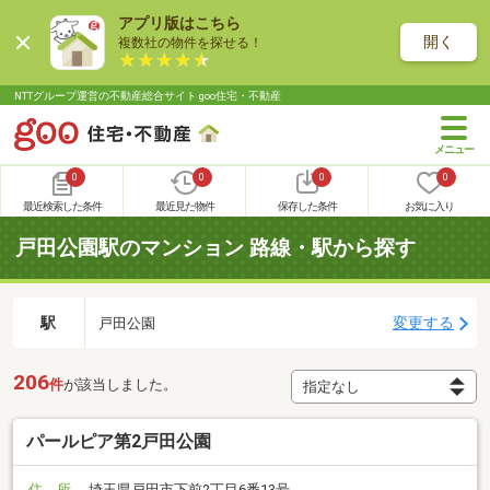
アプリ版はこちら
開く
複数社の物件を探せる！
NTTグループ運営の不動産総合サイト goo住宅・不動産
0
0
0
0
最近検索した条件
最近見た物件
保存した条件
お気に入り
戸田公園駅のマンション 路線・駅から探す
駅
変更する
戸田公園
206
件
が該当しました。
パールピア第2戸田公園
住 所
埼玉県戸田市下前2丁目6番13号