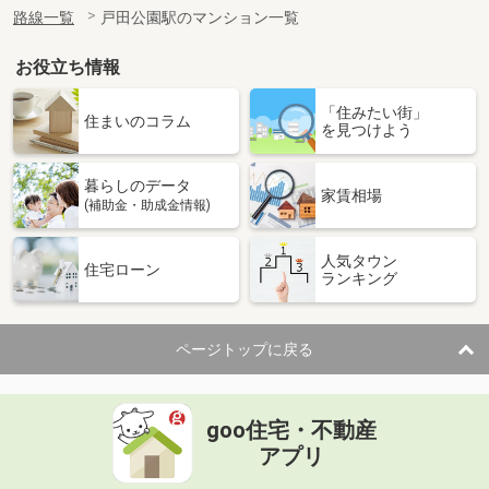
路線一覧
戸田公園駅のマンション一覧
お役立ち情報
「住みたい街」
住まいのコラム
を見つけよう
暮らしのデータ
家賃相場
(補助金・助成金情報)
人気タウン
住宅ローン
ランキング
ページトップに戻る
goo住宅・不動産
アプリ