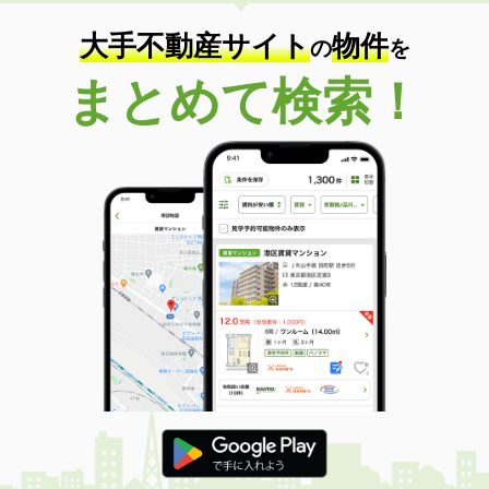
大手不動産サイト
物件
の
を
まとめて検索！