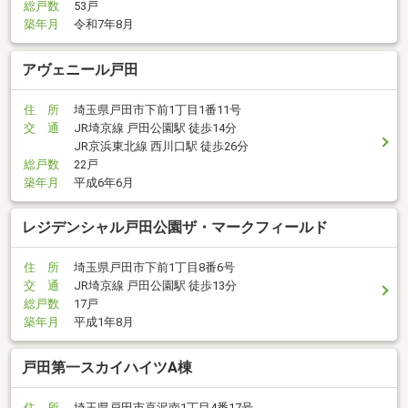
総戸数
53戸
築年月
令和7年8月
アヴェニール戸田
住 所
埼玉県戸田市下前1丁目1番11号
交 通
JR埼京線 戸田公園駅 徒歩14分
JR京浜東北線 西川口駅 徒歩26分
総戸数
22戸
築年月
平成6年6月
レジデンシャル戸田公園ザ・マークフィールド
住 所
埼玉県戸田市下前1丁目8番6号
交 通
JR埼京線 戸田公園駅 徒歩13分
総戸数
17戸
築年月
平成1年8月
戸田第一スカイハイツA棟
住 所
埼玉県戸田市喜沢南1丁目4番17号