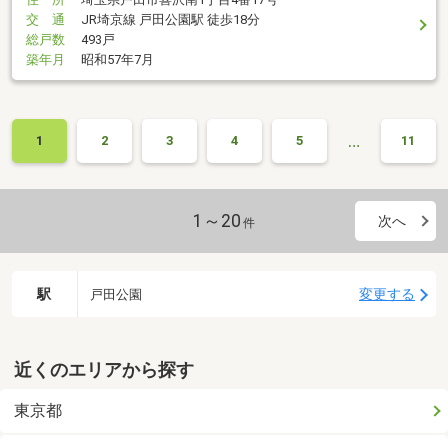
交 通
JR埼京線 戸田公園駅 徒歩18分
総戸数
493戸
築年月
昭和57年7月
…
1
2
3
4
5
11
1～20
次へ
件
駅
変更する
戸田公園
近くのエリアから探す
東京都