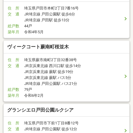
住 所
埼玉県戸田市本町2丁目7番16号
交 通
JR埼京線 戸田公園駅 徒歩6分
JR埼京線 戸田駅 徒歩13分
総戸数
44戸
築年月
令和4年5月
ヴィークコート蕨南町桜並木
住 所
埼玉県蕨市南町2丁目32番38号
交 通
JR京浜東北線 西川口駅 徒歩14分
JR京浜東北線 蕨駅 徒歩19分
JR京浜東北線 蕨駅 バス5分
JR埼京線 戸田公園駅 バス21分
総戸数
79戸
築年月
令和6年2月
グランシエロ戸田公園ルクシア
住 所
埼玉県戸田市下前1丁目8番12号
交 通
JR埼京線 戸田公園駅 徒歩12分