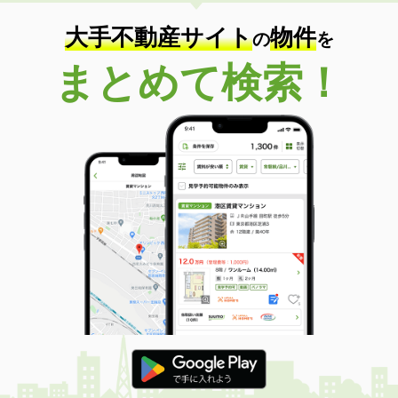
大手不動産サイト
物件
の
を
まとめて検索！