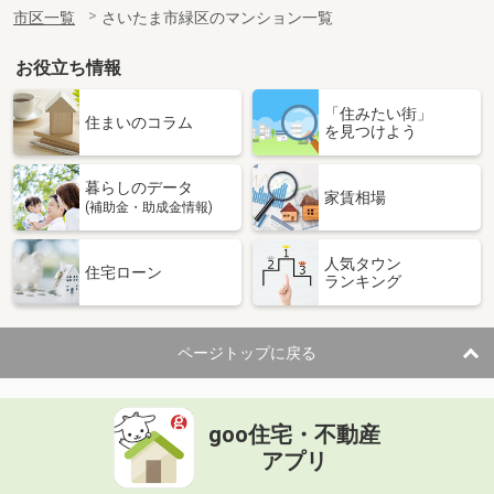
市区一覧
さいたま市緑区のマンション一覧
お役立ち情報
「住みたい街」
住まいのコラム
を見つけよう
暮らしのデータ
家賃相場
(補助金・助成金情報)
人気タウン
住宅ローン
ランキング
ページトップに戻る
goo住宅・不動産
アプリ