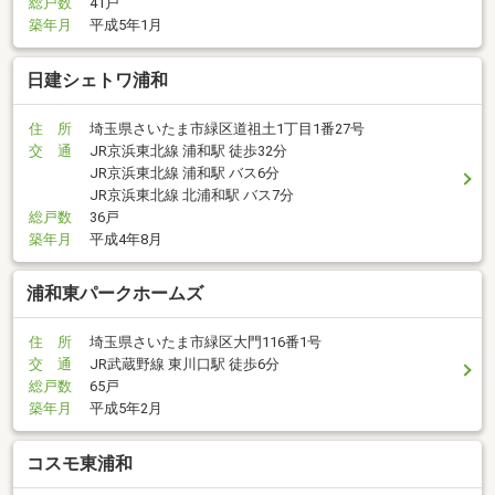
総戸数
41戸
築年月
平成5年1月
日建シェトワ浦和
住 所
埼玉県さいたま市緑区道祖土1丁目1番27号
交 通
JR京浜東北線 浦和駅 徒歩32分
JR京浜東北線 浦和駅 バス6分
JR京浜東北線 北浦和駅 バス7分
総戸数
36戸
築年月
平成4年8月
浦和東パークホームズ
住 所
埼玉県さいたま市緑区大門116番1号
交 通
JR武蔵野線 東川口駅 徒歩6分
総戸数
65戸
築年月
平成5年2月
コスモ東浦和