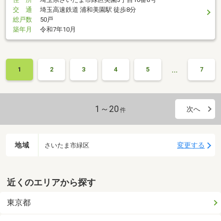
交 通
埼玉高速鉄道 浦和美園駅 徒歩8分
総戸数
50戸
築年月
令和7年10月
…
1
2
3
4
5
7
1～20
次へ
件
地域
変更する
さいたま市緑区
近くのエリアから探す
東京都