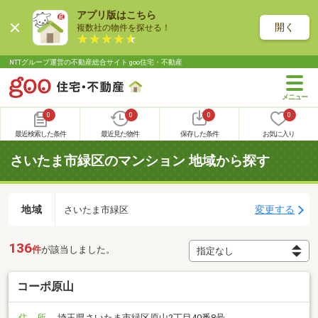
アプリ版はこちら
開く
複数社の物件を探せる！
NTTグループ運営の不動産総合サイト goo住宅・不動産
0
0
0
0
最近検索した条件
最近見た物件
保存した条件
お気に入り
さいたま市緑区のマンション 地域から探す
地域
変更する
さいたま市緑区
136
件
が該当しました。
コーポ原山
住 所
埼玉県さいたま市緑区原山2丁目40番8号