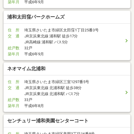
築年月
平成6年9月
浦和太田窪パークホームズ
住 所
埼玉県さいたま市緑区太田窪1丁目25番3号
交 通
JR京浜東北線 浦和駅 徒歩17分
JR高崎線 浦和駅 バス5分
総戸数
32戸
築年月
平成6年9月
ネオマイム北浦和
住 所
埼玉県さいたま市緑区三室1297番5号
交 通
JR京浜東北線 北浦和駅 徒歩38分
JR京浜東北線 北浦和駅 バス7分
総戸数
33戸
築年月
平成6年8月
センチュリー浦和美園センターコート
住 所
埼玉県さいたま市緑区美園3丁目16番8号