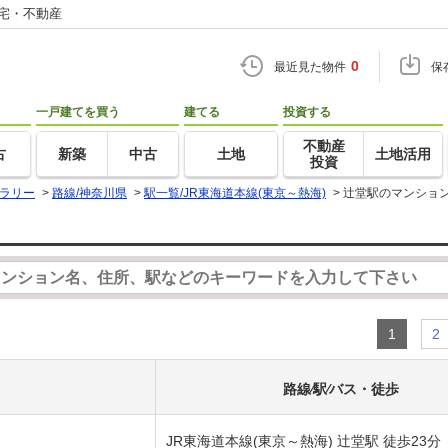
住宅・不動産
0
最近見た物件
保
一戸建てを買う
建てる
投資する
不動産
古
新築
中古
土地
土地活用
投資
ラリー
>
路線/神奈川県
>
駅一覧/JR東海道本線(東京～熱海)
>
辻堂駅のマンショ
1
2
路線⁄駅⁄バス・徒歩
JR東海道本線(東京～熱海) 辻堂駅 徒歩23分