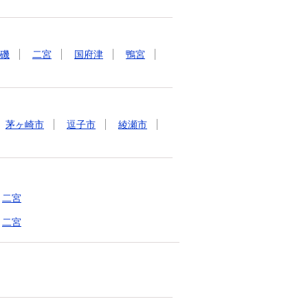
磯
二宮
国府津
鴨宮
茅ヶ崎市
逗子市
綾瀬市
二宮
二宮