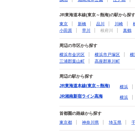
JR東海道本線(東京～熱海)の駅から探
東京
新橋
品川
川崎
小田原
早川
根府川
真鶴
周辺の市区から探す
横浜市金沢区
横浜市戸塚区
横
三浦郡葉山町
高座郡寒川町
周辺の駅から探す
JR東海道本線(東京～熱海)
横浜
JR湘南新宿ライン高海
横浜
首都圏の路線から探す
東京都
神奈川県
埼玉県