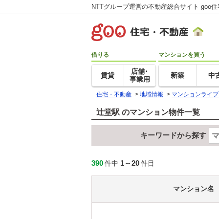
NTTグループ運営の不動産総合サイト goo
借りる
マンションを買う
店舗･
賃貸
新築
中
事業用
住宅・不動産
>
地域情報
>
マンションライブ
辻堂駅 のマンション物件一覧
キーワードから探す
390
1～20
件中
件目
マンション名