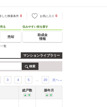
0
0
存した検索条件
お気に入り
売る
住みやすい街を探す
助成金
売却
情報
ン一覧
マンションライブラリー
検索
...
次へ→
3
4
5
20
総戸数
築年月