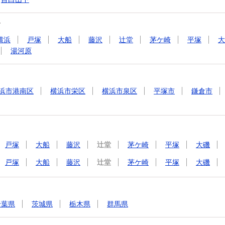
す
横浜
戸塚
大船
藤沢
辻堂
茅ケ崎
平塚
大
湯河原
浜市港南区
横浜市栄区
横浜市泉区
平塚市
鎌倉市
戸塚
大船
藤沢
辻堂
茅ケ崎
平塚
大磯
戸塚
大船
藤沢
辻堂
茅ケ崎
平塚
大磯
千葉県
茨城県
栃木県
群馬県