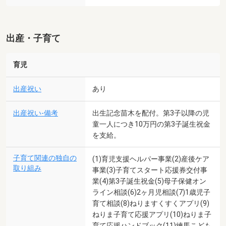
出産・子育て
育児
出産祝い
あり
出産祝い-備考
出生記念苗木を配付。第3子以降の児
童一人につき10万円の第3子誕生祝金
を支給。
子育て関連の独自の
(1)育児支援ヘルパー事業(2)産後ケア
取り組み
事業(3)子育てスタート応援券交付事
業(4)第3子誕生祝金(5)母子保健オン
ライン相談(6)2ヶ月児相談(7)1歳児子
育て相談(8)ねりますくすくアプリ(9)
ねりま子育て応援アプリ(10)ねりま子
育て応援ハンドブック(11)練馬こども