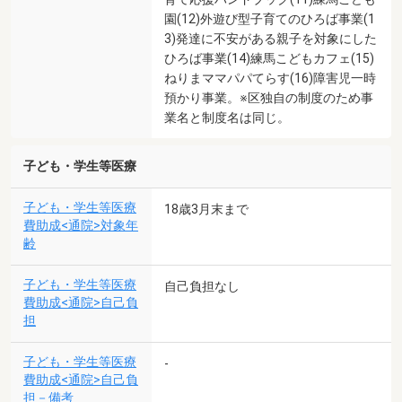
園(12)外遊び型子育てのひろば事業(1
3)発達に不安がある親子を対象にした
ひろば事業(14)練馬こどもカフェ(15)
ねりまママパパてらす(16)障害児一時
預かり事業。※区独自の制度のため事
業名と制度名は同じ。
子ども・学生等医療
子ども・学生等医療
18歳3月末まで
費助成<通院>対象年
齢
子ども・学生等医療
自己負担なし
費助成<通院>自己負
担
子ども・学生等医療
-
費助成<通院>自己負
担－備考