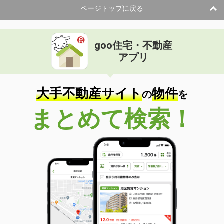
ページトップに戻る
goo住宅・不動産
アプリ
大手不動産サイト
物件
の
を
まとめて検索！