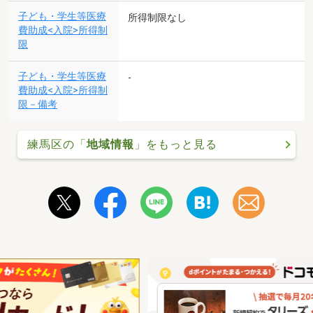
子ども・学生等医療
所得制限なし
費助成<入院>所得制
限
子ども・学生等医療
-
費助成<入院>所得制
限－備考
練馬区の「
地域情報
」をもっと見る