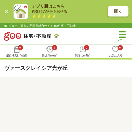
アプリ版はこちら
開く
複数社の物件を探せる！
NTTグループ運営の不動産総合サイト goo住宅・不動産
0
0
0
0
最近検索した条件
最近見た物件
保存した条件
お気に入り
ヴァースクレイシア光が丘