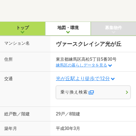
トップ
地図・環境
募集物件
マンション名
ヴァースクレイシア光が丘
住所
東京都練馬区高松5丁目5番30号
練馬区の暮らしデータを見る
光が丘駅より徒歩で12分
交通
乗り換え検索
総戸数／階建
29戸／8階建
築年月
平成30年3月