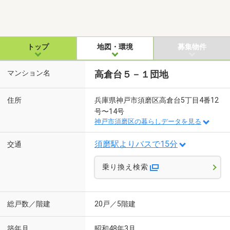
トップ
地図・環境
募集物件
マンション名
高倉台５－１団地
住所
兵庫県神戸市須磨区高倉台5丁目4番12
号〜14号
神戸市須磨区の暮らしデータを見る
須磨駅よりバスで15分
交通
乗り換え検索
総戸数／階建
20戸／5階建
築年月
昭和48年3月