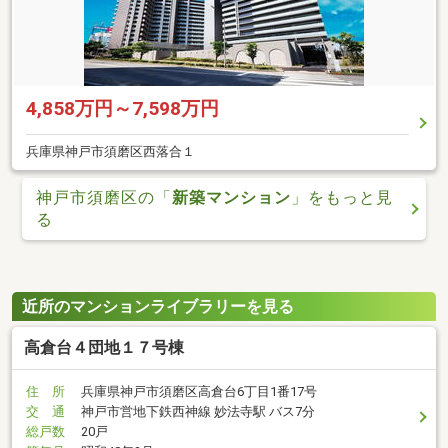
4,858万円～7,598万円
兵庫県神戸市須磨区西落合１
神戸市須磨区の「
新築マンション
」をもっと見
る
近所のマンションライブラリーを見る
高倉台４団地１７号棟
住 所
兵庫県神戸市須磨区高倉台6丁目1番17号
交 通
神戸市営地下鉄西神線 妙法寺駅 バス7分
総戸数
20戸