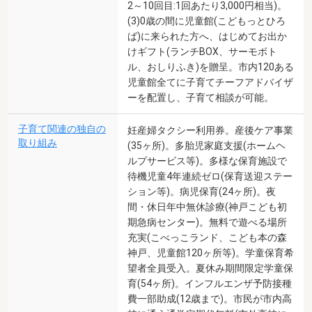
2～10回目:1回あたり3,000円相当)。
(3)0歳の間に児童館(こどもっとひろ
ば)に来られた方へ、はじめてお出か
けギフト(ランチBOX、サーモボト
ル、おしりふき)を贈呈。市内120ある
児童館全てに子育てチーフアドバイザ
ーを配置し、子育て相談が可能。
子育て関連の独自の
妊産婦タクシー利用券。産後ケア事業
取り組み
(35ヶ所)。多胎児家庭支援(ホームヘ
ルプサービス等)。多様な保育施設で
待機児童4年連続ゼロ(保育送迎ステー
ション等)。病児保育(24ヶ所)。夜
間・休日年中無休診療(神戸こども初
期急病センター)。無料で遊べる場所
充実(こべっこランド、こども本の森
神戸、児童館120ヶ所等)。学童保育希
望者全員受入。夏休み期間限定学童保
育(54ヶ所)。インフルエンザ予防接種
費一部助成(12歳まで)。市民が市内高