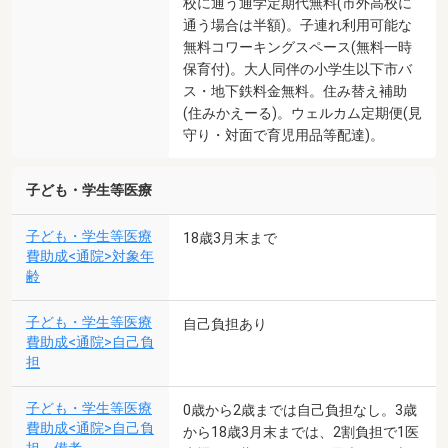
校に通う通学定期代無料(市外高校に
通う場合は半額)。子連れ利用可能な
無料コワーキングスペース(無料一時
保育付)。大人同伴の小学生以下市バ
ス・地下鉄料金無料。住み替え補助
(住みかえーる)。ウェルカム定期便(見
守り・対面で育児用品等配達)。
子ども・学生等医療
子ども・学生等医療
18歳3月末まで
費助成<通院>対象年
齢
子ども・学生等医療
自己負担あり
費助成<通院>自己負
担
子ども・学生等医療
0歳から2歳までは自己負担なし。3歳
費助成<通院>自己負
から18歳3月末までは、2割負担で1医