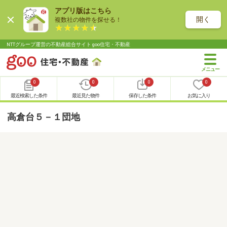
アプリ版はこちら
開く
複数社の物件を探せる！
NTTグループ運営の不動産総合サイト goo住宅・不動産
0
0
0
0
最近検索した条件
最近見た物件
保存した条件
お気に入り
高倉台５－１団地