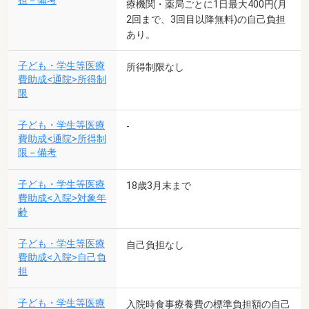
担－備考
療機関・薬局ごとに1日最大400円(月
2回まで、3回目以降無料)の自己負担
あり。
子ども・学生等医療
所得制限なし
費助成<通院>所得制
限
子ども・学生等医療
-
費助成<通院>所得制
限－備考
子ども・学生等医療
18歳3月末まで
費助成<入院>対象年
齢
子ども・学生等医療
自己負担なし
費助成<入院>自己負
担
子ども・学生等医療
入院時食事療養費の標準負担額の自己