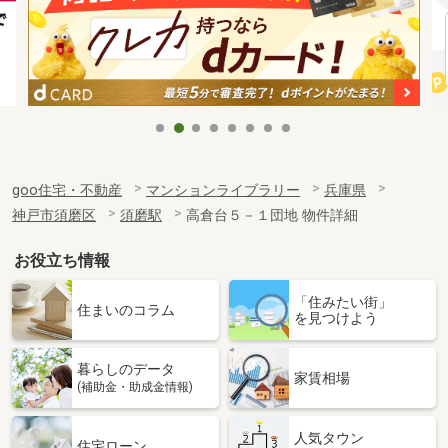
goo住宅・不動産
マンションライブラリー
兵庫県
神戸市須磨区
須磨駅
高倉台５－１団地 物件詳細
お役立ち情報
「住みたい街」
住まいのコラム
を見つけよう
暮らしのデータ
家賃相場
(補助金・助成金情報)
人気タウン
住宅ローン