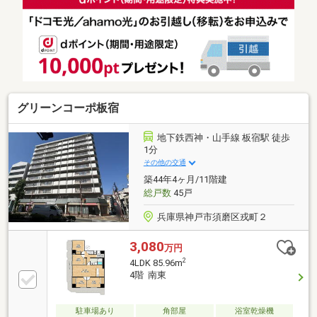
グリーンコーポ板宿
地下鉄西神・山手線 板宿駅 徒歩
1分
その他の交通
築44年4ヶ月/11階建
総戸数
45戸
兵庫県神戸市須磨区戎町２
3,080
万円
2
4LDK 85.96m
4階 南東
駐車場あり
角部屋
浴室乾燥機