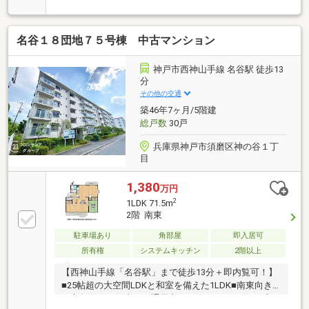
全居室がバルコニーに面する設計・ご家族が集うLDは
約19.4帖の広さ・お料理中も会話が弾む対面式キッチ
ン・約5.2帖の納戸は多用途に活用可能・WIC等、室内
名谷１８団地７５号棟 中古マンション
随所に収納スペースを確保▼2026年8月室内リフォー
ム内容【交換】キッチン、UB、トイレ、洗面化粧台
等【張替】クロス(LDK・廊下・各居室)、CF(洗面室・
神戸市西神山手線 名谷駅 徒歩13
トイレ)、フロアタイル(LD・各居室)■ ご希望の住まい
分
探しをお手伝いします ━━━━━・・・物件の詳細・
その他の交通
ご相談はお気軽にお問い合わせください。
築46年7ヶ月/5階建
総戸数
30戸
兵庫県神戸市須磨区神の谷１丁
目
1,380
万円
2
1LDK 71.5m
2階 南東
駐車場あり
角部屋
即入居可
所有権
システムキッチン
2階以上
【西神山手線「名谷駅」まで徒歩13分＋即内覧可！】
■25帖超の大空間LDKと和室を備えた1LDK■南東向き×
三方角住戸で陽当り・通風良好な住まい■リビング収