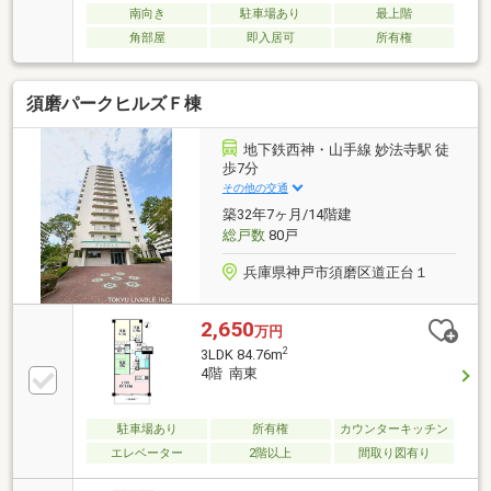
南向き
駐車場あり
最上階
角部屋
即入居可
所有権
須磨パークヒルズＦ棟
地下鉄西神・山手線 妙法寺駅 徒
歩7分
その他の交通
築32年7ヶ月/14階建
総戸数
80戸
兵庫県神戸市須磨区道正台１
2,650
万円
2
3LDK 84.76m
4階 南東
駐車場あり
所有権
カウンターキッチン
エレベーター
2階以上
間取り図有り