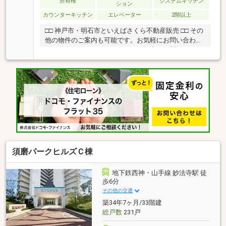
所有権
システムキッチン
ション
カウンターキッチン
エレベーター
2階以上
□□ 神戸市・明石市といえばさくら不動産販売 □□ その
他の物件のご案内も可能です。お気軽にお問い合わせ
ください。 TEL：0120-930-667（担当：白川）
須磨パークヒルズＣ棟
地下鉄西神・山手線 妙法寺駅 徒
歩6分
その他の交通
築34年7ヶ月/33階建
総戸数
231戸