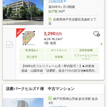
その他の交通
築26年9ヶ月/5階建
総戸数
36戸
兵庫県神戸市須磨区高倉町２丁
目
3,290
万円
2
4LDK 96.24m
1階 南西
駐車場あり
オートロック
浴室乾燥機
リフォームリノベー
即入居可
所有権
ション
【R8年6月フルリフォーム済！即内覧可！】■JR東海
道線・山陽本線「須磨駅」徒歩11分の好立地■南西向
きで陽当り・通風良好■専有面積96m2超の広々4LDKの
間取り■宅配ボックス完備
須磨パークヒルズＦ棟 中古マンション
神戸市西神山手線 妙法寺駅 徒歩
4分