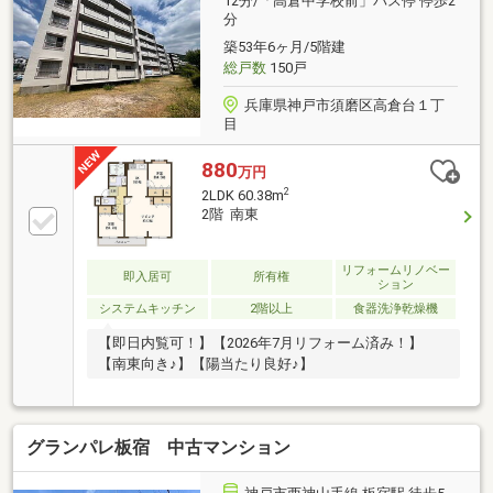
12分/「高倉中学校前」バス停 停歩2
分
築53年6ヶ月/5階建
総戸数
150戸
兵庫県神戸市須磨区高倉台１丁
目
880
万円
2
2LDK 60.38m
2階 南東
リフォームリノベー
即入居可
所有権
ション
システムキッチン
2階以上
食器洗浄乾燥機
【即日内覧可！】【2026年7月リフォーム済み！】
【南東向き♪】【陽当たり良好♪】
グランパレ板宿 中古マンション