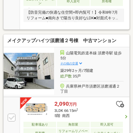
即入居可
所有権
ン
【防音完備の快適な住空間+即内覧可！】令和8年7月
リフォーム■南向きで陽当り良好なLDK■対面式キッチ
ンのため、家族との会話も弾みますね■2WAYバルコニ
ーにより風通りに配慮された設計
メイクアップハイツ須磨浦２号棟 中古マンション
山陽電気鉄道本線 須磨寺駅 徒歩
5分
その他の交通
築29年2ヶ月/7階建
総戸数
35戸
兵庫県神戸市須磨区須磨浦通２
丁目
2,090
万円
2
3LDK 66.15m
5階 南西
駐車場あり
角部屋
即入居可
リフォームリノベー