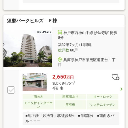
須磨パークヒルズ Ｆ棟
神戸市西神山手線 妙法寺駅 徒歩
8分
築32年7ヶ月/14階建
総戸数
80戸
兵庫県神戸市須磨区道正台１丁
目
2,650
万円
2
3LDK 84.76m
4階 南
南向き
駐車場あり
オートロック
モニタ付インターホ
所有権
システムキッチン
ン
■地下鉄「妙法寺」駅徒歩8分 ■4階部分 ■南向きバ
ルコニー