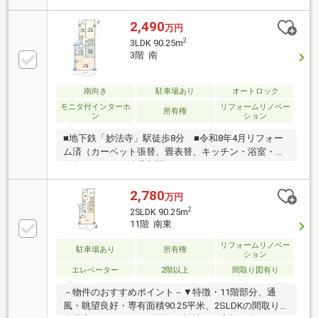
2,490
万円
2
3LDK 90.25m
3階 南
南向き
駐車場あり
オートロック
モニタ付インターホ
リフォームリノベー
所有権
ン
ション
■地下鉄「妙法寺」駅徒歩8分 ■令和8年4月リフォー
ム済（カーペット張替、畳表替、キッチン・浴室・洗
面台・トイレ・建具新調）
2,780
万円
2
2SLDK 90.25m
11階 南東
リフォームリノベー
駐車場あり
所有権
ション
エレベーター
2階以上
間取り図有り
－物件のおすすめポイント－▼特徴・11階部分、通
風・眺望良好・専有面積90.25平米、2SLDKの間取り・