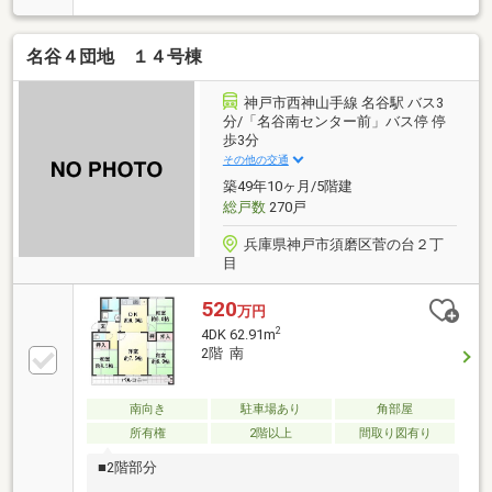
分◆両面バルコニー（南東・北西） 角部屋のため日
当たり通風良好◆全居室に開口部有◆浴室に窓あり◆
名谷４団地 １４号棟
前面に建物がないため眺望良好◆最上階のため上階か
らの足音が気になりません◆物件の詳細及び内覧希望
のお問い合わせにつきましては 担当「大川内」まで
神戸市西神山手線 名谷駅 バス3
お願いいたします。（フリーコール ０１２０－１０
分/「名谷南センター前」バス停 停
歩3分
９－４７５）
その他の交通
築49年10ヶ月/5階建
総戸数
270戸
兵庫県神戸市須磨区菅の台２丁
目
520
万円
2
4DK 62.91m
2階 南
南向き
駐車場あり
角部屋
所有権
2階以上
間取り図有り
■2階部分