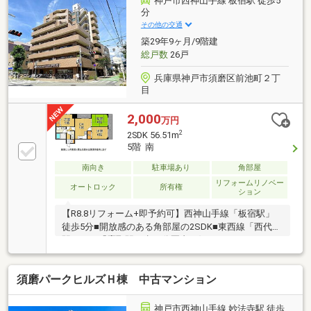
神戸市西神山手線 板宿駅 徒歩5
分
その他の交通
築29年9ヶ月/9階建
総戸数
26戸
兵庫県神戸市須磨区前池町２丁
目
2,000
万円
2
2SDK 56.51m
5階 南
南向き
駐車場あり
角部屋
リフォームリノベー
オートロック
所有権
ション
【R8.8リフォーム+即予約可】西神山手線「板宿駅」
徒歩5分■開放感のある角部屋の2SDK■東西線「西代
駅」ＪＲ「鷹取駅」歩20分圏内の好アクセス■イオン
フードスタイル徒歩3分の便利な立地
須磨パークヒルズＨ棟 中古マンション
神戸市西神山手線 妙法寺駅 徒歩