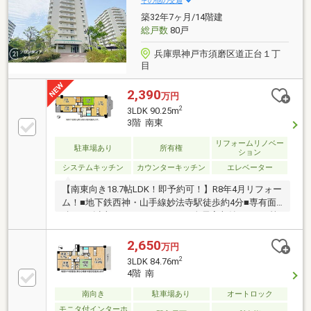
その他の交通
築32年7ヶ月/14階建
総戸数
80戸
兵庫県神戸市須磨区道正台１丁
目
2,390
万円
2
3LDK 90.25m
3階 南東
リフォームリノベー
駐車場あり
所有権
ション
システムキッチン
カウンターキッチン
エレベーター
【南東向き18.7帖LDK！即予約可！】R8年4月リフォー
ム！■地下鉄西神・山手線妙法寺駅徒歩約4分■専有面
積90m2以上のゆとりある3LDK■全居室収納あり！2箇
所のWIC完備
2,650
万円
2
3LDK 84.76m
4階 南
南向き
駐車場あり
オートロック
モニタ付インターホ