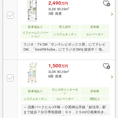
2,490
万円
2
3LDK 90.25m
3階 南東
駐車場あり
即入居可
所有権
リフォームリノベー
システムキッチン
エレベーター
ション
ラジオ・TV CM「サンテレビボックス席」にてテレビ
CM、「kissFM kobe」にてラジオCMを放送中！ 地域
に根ざした情報力とスピード感のある対応で、理想の
住まい探しをサポート致します♪
1,500
万円
2
3LDK 90.25m
6階 南東
モニタ付インターホ
駐車場あり
所有権
ン
システムキッチン
エレベーター
2階以上
～ 須磨パークヒルズF棟 ～◇西神山手線「妙法寺」駅
まで徒歩７分◇専有面積：９０．２５m2◇南東向き
バルコニー◇陽当たり、通風良好です。◇室内丁寧に