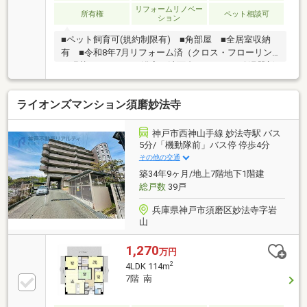
リフォームリノベー
所有権
ペット相談可
ション
■ペット飼育可(規約制限有) ■角部屋 ■全居室収納
有 ■令和8年7月リフォーム済（クロス・フローリン
グ張替、キッチン・浴室・洗面台・トイレ・給湯器新
調等）
ライオンズマンション須磨妙法寺
神戸市西神山手線 妙法寺駅 バス
5分/「機動隊前」バス停 停歩4分
その他の交通
築34年9ヶ月/地上7階地下1階建
総戸数
39戸
兵庫県神戸市須磨区妙法寺字岩
山
1,270
万円
2
4LDK 114m
7階 南