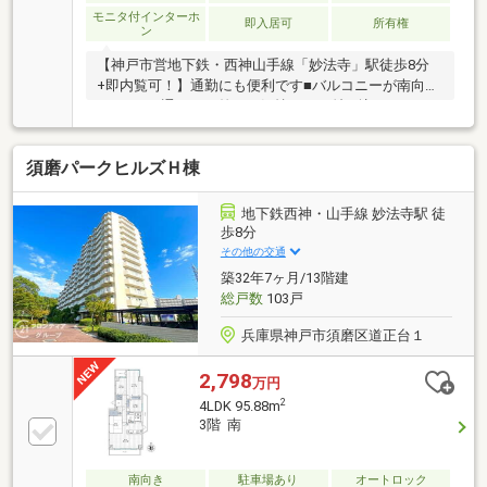
モニタ付インターホ
即入居可
所有権
ン
【神戸市営地下鉄・西神山手線「妙法寺」駅徒歩8分
+即内覧可！】通勤にも便利です■バルコニーが南向き
で、1日を通して日差しが気持ちよく射し込みます
■LDK15畳以上、広々とした快適スペースです
須磨パークヒルズＨ棟
地下鉄西神・山手線 妙法寺駅 徒
歩8分
その他の交通
築32年7ヶ月/13階建
総戸数
103戸
兵庫県神戸市須磨区道正台１
2,798
万円
2
4LDK 95.88m
3階 南
南向き
駐車場あり
オートロック