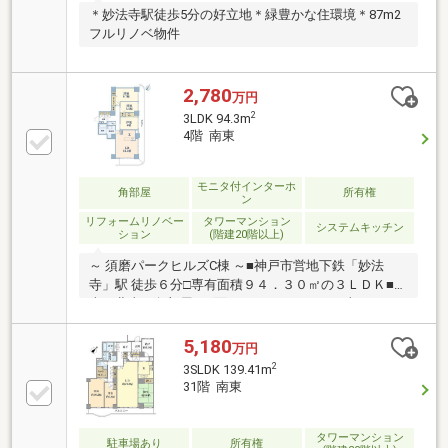
＊妙法寺駅徒歩5分の好立地＊緑豊かな住環境＊87m2
フルリノベ物件
2,780
万円
2
3LDK 94.3m
4階 南東
モニタ付インターホ
角部屋
所有権
ン
リフォームリノベー
タワーマンション
システムキッチン
ション
(階建20階以上)
～ 須磨パークヒルズC棟 ～■神戸市営地下鉄「妙法
寺」駅 徒歩６分□専有面積９４．３０㎡の３ＬＤＫ■東
南・北東の角部屋□二面バルコニーにつき日当たり・
通風良好■エレベーター全階停止□２０２６年４月リフ
ォーム完成・システムキッチン 交換・浴室 交換・洗面
5,180
万円
化粧台 交換・トイレ 交換・床カーペット張替え・建具
2
3SLDK 139.41m
交換・全室クロス張替え
31階 南東
タワーマンション
駐車場あり
所有権