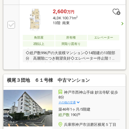
使用しております。◇妙法寺駅にはショッピングセン
ター「リファーレ横尾」がございます。
2,600
万円
2
4LDK 100.71m
13階 南東
角部屋
所有権
エレベーター
2階以上
間取り図有り
◇総戸数996戸の大規模マンション◇14階建の13階部
分 高層階につき眺望良好◇エレベーター停止階！◇
南東向き角部屋 南東・北東・北西側、 三面にバル
コニーあり◇専有面積100.71㎡(壁芯)◇4LDKの間取り
◇キッチンに勝手口、 浴室に窓があります♪◇日
横尾３団地 ６１号棟 中古マンション
照・通風良好◇最寄り駅、小中学校、 スーパーマー
ケット、コンビニエンスストア まで徒歩10分以内！
【周辺環境】神戸市立南落合小学校まで約530m 徒歩7
神戸市西神山手線 妙法寺駅 徒歩
分神戸市立友が丘中学校まで約730m 徒歩10分コープ
8分
横尾まで約550m 徒歩7分ローソン神戸妙法寺荒打店ま
その他の交通
で約530m 徒歩7分道正台公園まで約120m 徒歩2分
築46年1ヶ月/5階建
総戸数
190戸
兵庫県神戸市須磨区横尾５丁目