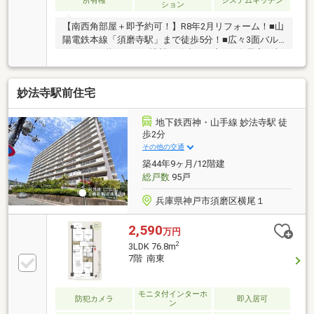
所有権
システムキッチン
ション
【南西角部屋＋即予約可！】R8年2月リフォーム！■山
陽電鉄本線「須磨寺駅」まで徒歩5分！■広々3面バル
コニー！5階ですので眺望、陽当たり良好■全居室に収
納があるのでお部屋スッキリ片付きます
妙法寺駅前住宅
地下鉄西神・山手線 妙法寺駅 徒
歩2分
その他の交通
築44年9ヶ月/12階建
総戸数
95戸
兵庫県神戸市須磨区横尾１
2,590
万円
2
3LDK 76.8m
7階 南東
モニタ付インターホ
防犯カメラ
即入居可
ン