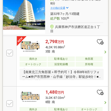
8分
その他の交通
築32年7ヶ月/13階建
総戸数
103戸
兵庫県神戸市須磨区道正台１丁
目
2,798
万円
2
4LDK 95.88m
3階 南
南向き
駐車場あり
角部屋
オートロック
浴室乾燥機
所有権
【南東北三方角部屋＋即予約可！】令和8年8月リフォ
ーム■神戸市営西神・山手線「妙法寺」駅徒歩8分！■
防犯面に配慮されたオートロック付きのマンション■
約18.9帖の広々としたLDK
1,480
万円
2
3LDK 87.03m
8階 南
南向き
駐車場あり
オートロック