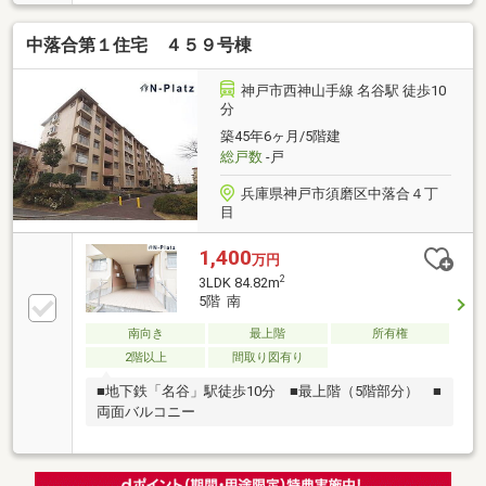
納が2箇所あり、室内もスッキリ！
中落合第１住宅 ４５９号棟
神戸市西神山手線 名谷駅 徒歩10
分
築45年6ヶ月/5階建
総戸数
-戸
兵庫県神戸市須磨区中落合４丁
目
1,400
万円
2
3LDK 84.82m
5階 南
南向き
最上階
所有権
2階以上
間取り図有り
■地下鉄「名谷」駅徒歩10分 ■最上階（5階部分） ■
両面バルコニー