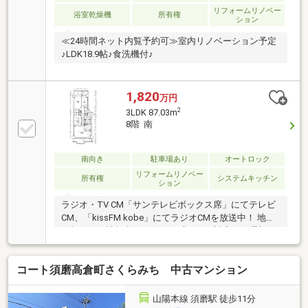
リフォームリノベー
浴室乾燥機
所有権
ション
≪24時間ネット内覧予約可≫室内リノベーション予定
♪LDK18.9帖♪食洗機付♪
1,820
万円
2
3LDK 87.03m
8階 南
南向き
駐車場あり
オートロック
リフォームリノベー
所有権
システムキッチン
ション
ラジオ・TV CM「サンテレビボックス席」にてテレビ
CM、「kissFM kobe」にてラジオCMを放送中！ 地域
に根ざした情報力とスピード感のある対応で、理想の
住まい探しをサポート致します♪
コート須磨高倉町さくらみち 中古マンション
山陽本線 須磨駅 徒歩11分