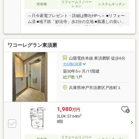
リフォームリノベー
所有権
システムキッチン
ション
～只今家電プレゼント・詳細は弊社HPへ～ ■リフォー
ム済 ■地下鉄「妙法寺」歩2分の立地 ■風通しの良い両
面バルコニー ■南東向き 陽当り通風良好 ■76.80平米の
3LDK 7階部分
ワコーレグラン東須磨
山陽電鉄本線 東須磨駅 徒歩6分
その他の交通
築30年5ヶ月/11階建
総戸数
1戸
兵庫県神戸市須磨区戸政町１
1,980
万円
2
2LDK 57.64m
8階
リフォームリノベー