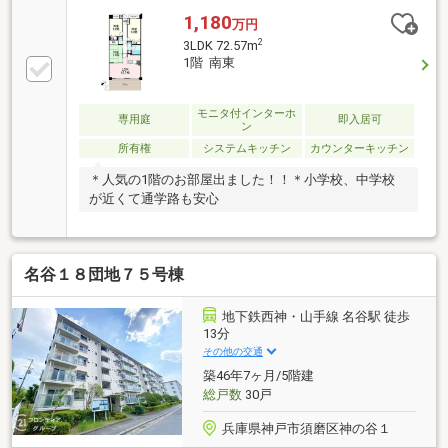
1,180
万円
2
3LDK 72.57m
1階 南東
モニタ付インターホ
専用庭
即入居可
ン
所有権
システムキッチン
カウンターキッチン
＊人気の1階のお部屋出ました！！＊小学校、中学校
が近くて通学路も安心
名谷１８団地７５号棟
地下鉄西神・山手線 名谷駅 徒歩
13分
その他の交通
築46年7ヶ月/5階建
総戸数
30戸
兵庫県神戸市須磨区神の谷１