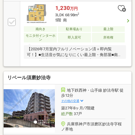
1,230
万円
2
3LDK 68.98m
5階 南
南向き
駐車場あり
最上階
モニタ付インターホ
即入居可
所有権
ン
【2026年7月室内フルリノベーション済＋即内覧
可！】■生活音が気になりにくい最上階・角部屋■南向
き・2面採光による、明るく、開放感ある住まい■ライ
フスタイルに合わせて使える16畳の大空間
リベール須磨妙法寺
地下鉄西神・山手線 妙法寺駅 徒
歩12分
その他の交通
築27年8ヶ月/7階建
総戸数
37戸
兵庫県神戸市須磨区妙法寺字桜
ノ界地