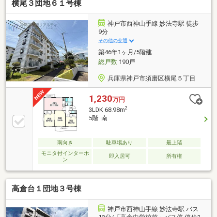
横尾３団地６１号棟
神戸市西神山手線 妙法寺駅 徒歩
9分
その他の交通
築46年1ヶ月/5階建
総戸数
190戸
兵庫県神戸市須磨区横尾５丁目
1,230
万円
2
3LDK 68.98m
5階 南
南向き
駐車場あり
最上階
モニタ付インターホ
即入居可
所有権
ン
高倉台１団地３号棟
神戸市西神山手線 妙法寺駅 バス