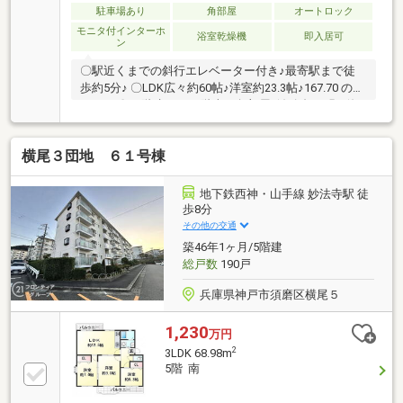
台、二重サッシ新調・クロス、床張り替え◇周辺環
駐車場あり
角部屋
オートロック
境・ローソン神戸妙法寺荒打店まで徒歩6分・コープ
モニタ付インターホ
浴室乾燥機
即入居可
ン
横尾まで徒歩9分
〇駅近くまでの斜行エレベーター付き♪最寄駅まで徒
歩約5分♪ 〇LDK広々約60帖♪洋室約23.3帖♪167.70 の
1LDK♪ 〇33階建ての30階南西角部屋♪淡路島や明石海
峡大橋まで見渡せます♪
横尾３団地 ６１号棟
地下鉄西神・山手線 妙法寺駅 徒
歩8分
その他の交通
築46年1ヶ月/5階建
総戸数
190戸
兵庫県神戸市須磨区横尾５
1,230
万円
2
3LDK 68.98m
5階 南