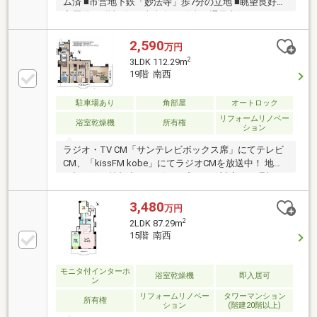
ム済 ■市営地下鉄「妙法寺」歩7分の立地 ■眺望良好！
高層階 23階部分♪ ■南東向き 陽当り通風良好 ■85.78平
米の3LDK
2,590
万円
2
3LDK 112.29m
19階 南西
駐車場あり
角部屋
オートロック
リフォームリノベー
浴室乾燥機
所有権
ション
ラジオ・TV CM「サンテレビボックス席」にてテレビ
CM、「kissFM kobe」にてラジオCMを放送中！ 地域
に根ざした情報力とスピード感のある対応で、理想の
住まい探しをサポート致します♪
3,480
万円
2
2LDK 87.29m
15階 南西
モニタ付インターホ
浴室乾燥機
即入居可
ン
リフォームリノベー
タワーマンション
所有権
ション
(階建20階以上)