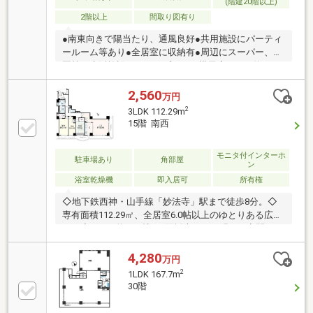
(階建20階以上)
2階以上
間取り図有り
●南東向きで陽当たり、通風良好●共用施設にパーティ
ールーム等あり●全居室に収納有●周辺にスーパー、公
園等の生活施設ありコープこうべ横尾店・・・約６６
０ｍ（徒歩約９分）ラ・ムー北須磨店・・・約８６０
ｍ（徒歩約１１分）ローソン妙法寺駅店・・・約５５
2,560
万円
０ｍ（徒歩約７分）スギドラッグ須磨北店・・・約７
2
3LDK 112.29m
８０ｍ（徒歩約１０分）神戸市立南落合小学校・・・
15階 南西
約６１０ｍ（徒歩約８分）神戸市立友が丘中学
校・・・約９３０ｍ（徒歩約１２分）
モニタ付インターホ
駐車場あり
角部屋
ン
浴室乾燥機
即入居可
所有権
◇地下鉄西神・山手線「妙法寺」駅まで徒歩8分。◇
専有面積112.29㎡、全居室6.0帖以上のゆとりある広
さ。◇LDKは約18.0帖。2面採光につき明るい空間で
す。◇ウォークインクローゼットや物入など、全居室
に収納スペースが備わっています。◇広さ28㎡のバル
4,280
万円
コニーからは開放感あふれる景色が広がります。◇オ
2
1LDK 167.7m
ートロック、TVモニター付きインターホンなど、防犯
30階
面に配慮されています。◇リフォーム履歴≪2013年
≫・浴室、トイレ新調≪2018年≫・キッチン、洗面