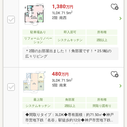
1,380
万円
2
1LDK 71.5m
2階 南西
駐車場あり
即入居可
所有権
リフォームリノベー
システムキッチン
2階以上
ション
＊2階のお部屋出ました！！角部屋です！＊25.5帖の
広々リビング
480
万円
2
3LDK 71.5m
5階 南東
最上階
角部屋
所有権
システムキッチン
2階以上
間取り図有り
◆間取りタイプ：3LDK◆専有面積：約71.50㎡◆神戸
市営地下鉄「名谷」駅徒歩約12分◆神戸市営地下鉄
「名谷」駅バス6分 バス停「北落合3丁目」徒歩約2