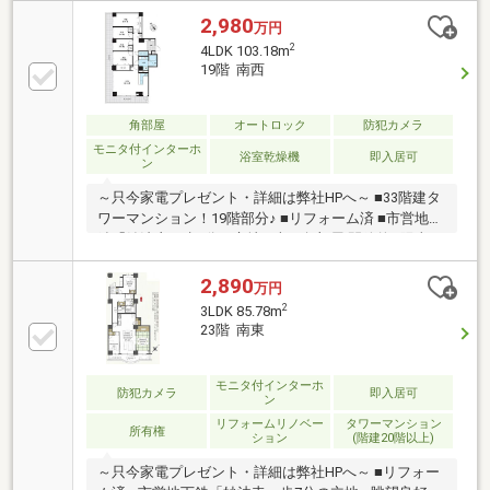
2,980
万円
2
4LDK 103.18m
19階 南西
角部屋
オートロック
防犯カメラ
モニタ付インターホ
浴室乾燥機
即入居可
ン
～只今家電プレゼント・詳細は弊社HPへ～ ■33階建タ
ワーマンション！19階部分♪ ■リフォーム済 ■市営地下
鉄「妙法寺」歩9分の立地 ■南西角部屋 開放的&陽当り
通風良好
2,890
万円
2
3LDK 85.78m
23階 南東
モニタ付インターホ
防犯カメラ
即入居可
ン
リフォームリノベー
タワーマンション
所有権
ション
(階建20階以上)
～只今家電プレゼント・詳細は弊社HPへ～ ■リフォー