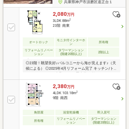
兵庫県神戸市須磨区道正台１
2,080
万円
2
3LDK 88m
23階 南東
モニタ付インターホ
オートロック
所有権
ン
リフォームリノベー
タワーマンション
2階以上
ション
(階建20階以上)
◎23階！眺望良好♪バルコニーから海が見えます♪（天
候による） ◎2025年4月リフォーム完了 キッチン/ト
イレ/カーペット/建具/クロス 畳表替え/襖/クッション
フロア貼替 他
2,380
万円
2
4LDK 103.18m
9階 南西
角部屋
浴室乾燥機
即入居可
リフォームリノベー
タワーマンション
所有権
ション
(階建20階以上)