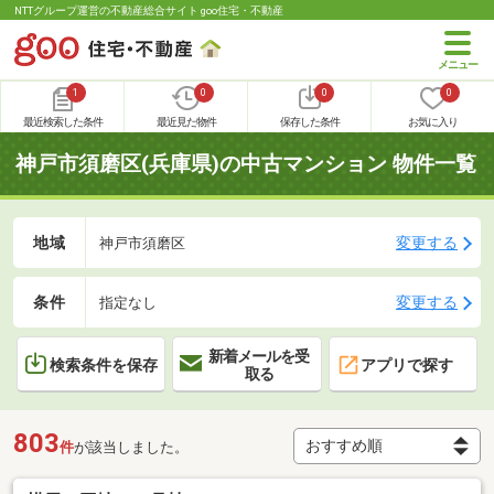
NTTグループ運営の不動産総合サイト goo住宅・不動産
1
0
0
0
最近検索した条件
最近見た物件
保存した条件
お気に入り
神戸市須磨区(兵庫県)の中古マンション 物件一覧
地域
変更する
神戸市須磨区
条件
変更する
指定なし
新着メールを受
検索条件を保存
アプリで探す
取る
803
件
が該当しました。