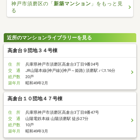
神戸市須磨区の「
新築マンション
」をもっと見
る
近所のマンションライブラリーを見る
高倉台９団地３４号棟
住 所
兵庫県神戸市須磨区高倉台3丁目9番34号
交 通
JR山陽本線(神戸線)(神戸～姫路) 須磨駅 バス16分
総戸数
20戸
築年月
昭和49年2月
高倉台１０団地４７号棟
住 所
兵庫県神戸市須磨区高倉台3丁目8番47号
交 通
山陽電鉄本線 山陽須磨駅 徒歩27分
総戸数
10戸
築年月
昭和49年3月