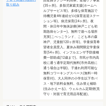
妊産婦タクシー利用券。産後ケア事業
取り組み
(35ヶ所)。多胎児家庭支援(ホームヘ
ルプサービス等)。多様な保育施設で
待機児童4年連続ゼロ(保育送迎ステー
ション等)。病児保育(24ヶ所)。夜
間・休日年中無休診療(神戸こども初
期急病センター)。無料で遊べる場所
充実(こべっこランド、こども本の森
神戸、児童館120ヶ所等)。学童保育希
望者全員受入。夏休み期間限定学童保
育(54ヶ所)。インフルエンザ予防接種
費一部助成(12歳まで)。市民が市内高
校に通う通学定期代無料(市外高校に
通う場合は半額)。子連れ利用可能な
無料コワーキングスペース(無料一時
保育付)。大人同伴の小学生以下市バ
ス・地下鉄料金無料。住み替え補助
(住みかえーる)。ウェルカム定期便(見
守り・対面で育児用品等配達)。