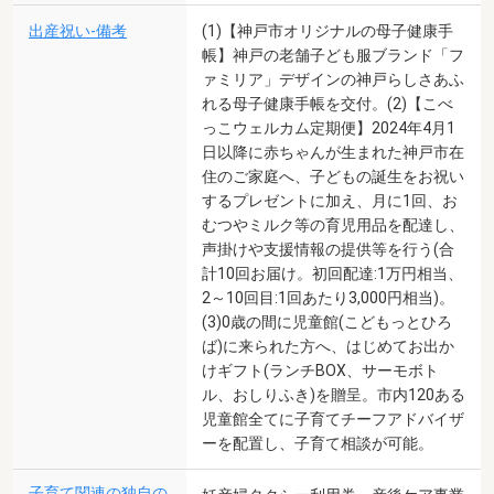
出産祝い-備考
(1)【神戸市オリジナルの母子健康手
帳】神戸の老舗子ども服ブランド「フ
ァミリア」デザインの神戸らしさあふ
れる母子健康手帳を交付。(2)【こべ
っこウェルカム定期便】2024年4月1
日以降に赤ちゃんが生まれた神戸市在
住のご家庭へ、子どもの誕生をお祝い
するプレゼントに加え、月に1回、お
むつやミルク等の育児用品を配達し、
声掛けや支援情報の提供等を行う(合
計10回お届け。初回配達:1万円相当、
2～10回目:1回あたり3,000円相当)。
(3)0歳の間に児童館(こどもっとひろ
ば)に来られた方へ、はじめてお出か
けギフト(ランチBOX、サーモボト
ル、おしりふき)を贈呈。市内120ある
児童館全てに子育てチーフアドバイザ
ーを配置し、子育て相談が可能。
子育て関連の独自の