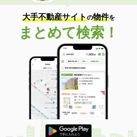
大手不動産サイト
物件
の
を
まとめて検索！