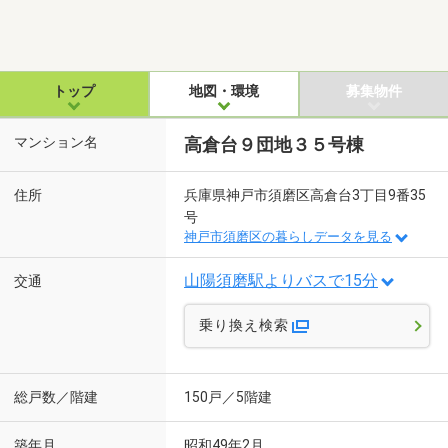
トップ
地図・環境
募集物件
マンション名
高倉台９団地３５号棟
住所
兵庫県神戸市須磨区高倉台3丁目9番35
号
神戸市須磨区の暮らしデータを見る
山陽須磨駅よりバスで15分
交通
乗り換え検索
総戸数／階建
150戸／5階建
築年月
昭和49年2月