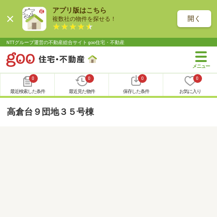
アプリ版はこちら
開く
複数社の物件を探せる！
NTTグループ運営の不動産総合サイト goo住宅・不動産
0
0
0
0
最近検索した条件
最近見た物件
保存した条件
お気に入り
高倉台９団地３５号棟