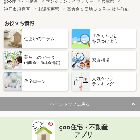
goo住宅・不動産
マンションライブラリー
兵庫県
神戸市須磨区
山陽須磨駅
高倉台９団地３５号棟 物件詳細
お役立ち情報
「住みたい街」
住まいのコラム
を見つけよう
暮らしのデータ
家賃相場
(補助金・助成金情報)
人気タウン
住宅ローン
ランキング
ページトップに戻る
goo住宅・不動産
アプリ