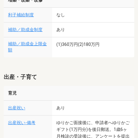
増築・改築・改修
利子補給制度
なし
補助／助成金制度
あり
補助／助成金上限金
(1)360万円(2)180万円
額
出産・子育て
育児
出産祝い
あり
出産祝い-備考
ゆりかご面接後に、申請者へゆりかご
ギフト(1万円分)を後日郵送。1歳6ヶ
月検診の受診後に、アンケートを提出