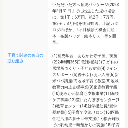
いただいた方へ育児パッケージ(2023
年3月31日までに出生した児の場合
は、第1子：6万円、第2子：7万円、
第3子：8万円)を後日郵送。上記カタ
ログのほか、4ヶ月検診の機会に絵
本・布製バッグ・絵本リスト等を贈
呈。
子育て関連の独自の
(1)補充学習「あらかわ寺子屋」実施
取り組み
(2)24時間365日電話相談(3)子どもの
居場所づくり・子ども食堂(4)ツイン
ズサポート(5)親子ふれあい入浴(6)新
米パパ講座(7)地域子育て教室(8)地域
教育力向上支援事業(9)家庭教育学級
(10)あらかわ親育ち支援事業(11)産後
ケア事業(12)荒川たんぽぽセンター(1
3)教育センター(14)就学援助費/就学
奨励費(15)子育て交流サロン(16)区民
住宅活用の多子世帯支援(17)複合施設
での乳幼児一時預かりの実施(18)子育