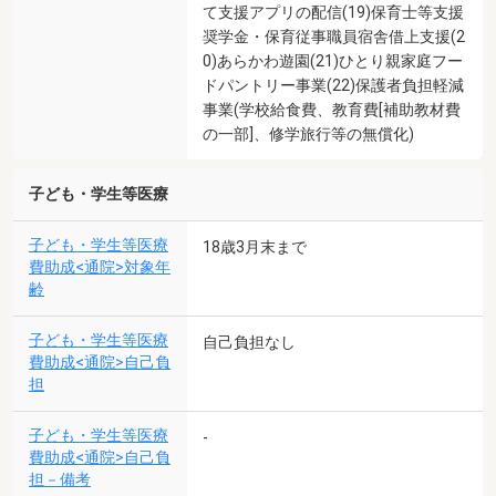
て支援アプリの配信(19)保育士等支援
奨学金・保育従事職員宿舎借上支援(2
0)あらかわ遊園(21)ひとり親家庭フー
ドパントリー事業(22)保護者負担軽減
事業(学校給食費、教育費[補助教材費
の一部]、修学旅行等の無償化)
子ども・学生等医療
子ども・学生等医療
18歳3月末まで
費助成<通院>対象年
齢
子ども・学生等医療
自己負担なし
費助成<通院>自己負
担
子ども・学生等医療
-
費助成<通院>自己負
担－備考