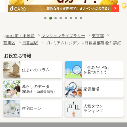
goo住宅・不動産
マンションライブラリー
東京都
荒川区
日暮里駅
プレミアムレジデンス日暮里雅苑 物件詳細
お役立ち情報
「住みたい街」
住まいのコラム
を見つけよう
暮らしのデータ
家賃相場
(補助金・助成金情報)
人気タウン
住宅ローン
ランキング