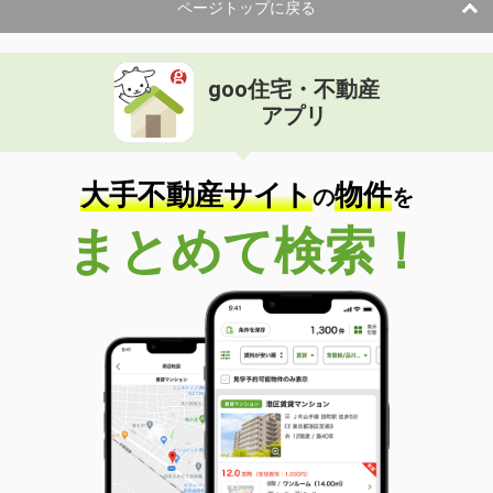
ページトップに戻る
goo住宅・不動産
アプリ
大手不動産サイト
物件
の
を
まとめて検索！