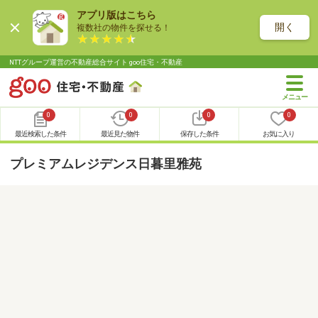
アプリ版はこちら
開く
複数社の物件を探せる！
NTTグループ運営の不動産総合サイト goo住宅・不動産
0
0
0
0
最近検索した条件
最近見た物件
保存した条件
お気に入り
プレミアムレジデンス日暮里雅苑