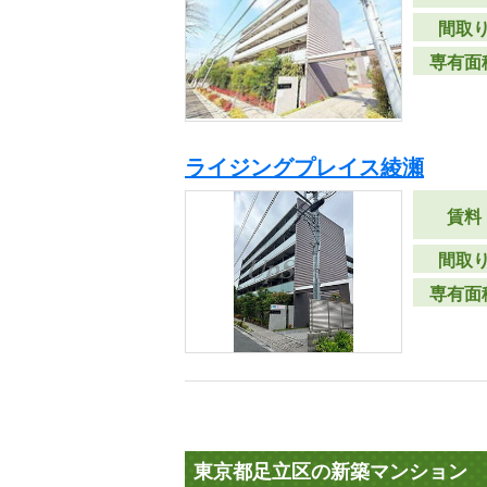
間取
専有面
ライジングプレイス綾瀬
賃料
間取
専有面
東京都足立区の新築マンション