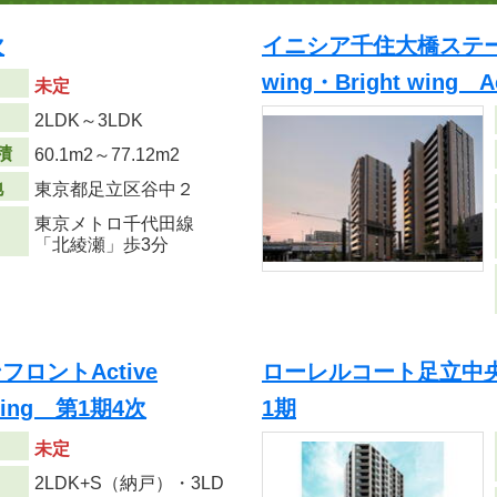
次
イニシア千住大橋ステーシ
wing・Bright wing 
未定
り
2LDK～3LDK
積
60.1m
2
～77.12m
2
地
東京都足立区谷中２
東京メトロ千代田線
「北綾瀬」歩3分
ロントActive
ローレルコート足立中
 wing 第1期4次
1期
未定
2LDK+S（納戸）・3LD
り