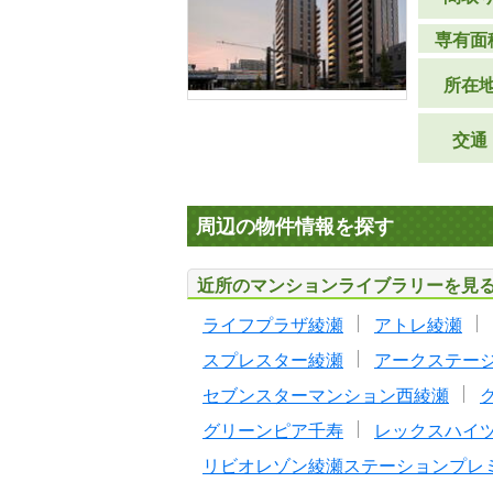
専有面
所在
交通
周辺の物件情報を探す
近所のマンションライブラリーを見
ライフプラザ綾瀬
アトレ綾瀬
スプレスター綾瀬
アークステー
セブンスターマンション西綾瀬
グリーンピア千寿
レックスハイ
リビオレゾン綾瀬ステーションプレ