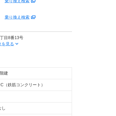
分
乗り換え検索
分
乗り換え検索
丁目8番13号
タを見る
5階建
RC（鉄筋コンクリート）
なし