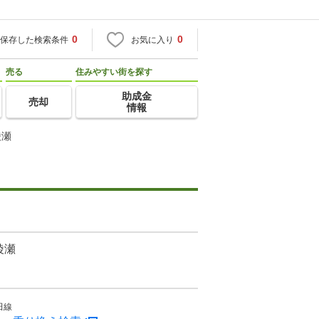
0
0
保存した検索条件
お気に入り
売る
住みやすい街を探す
助成金
売却
情報
綾瀬
綾瀬
田線