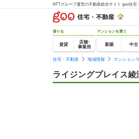
NTTグループ運営の不動産総合サイト goo住宅
借りる
マンションを買う
店舗･
賃貸
新築
中古
事業用
住宅・不動産
地域情報
マンション
ライジングプレイス綾