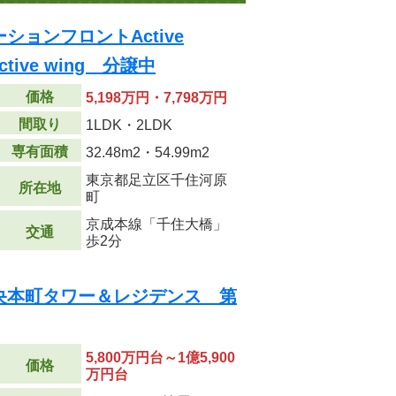
ョンフロントActive
Active wing 分譲中
価格
5,198万円・7,798万円
間取り
1LDK・2LDK
専有面積
32.48m
2
・54.99m
2
東京都足立区千住河原
所在地
町
京成本線「千住大橋」
交通
歩2分
央本町タワー＆レジデンス 第
5,800万円台～1億5,900
価格
万円台