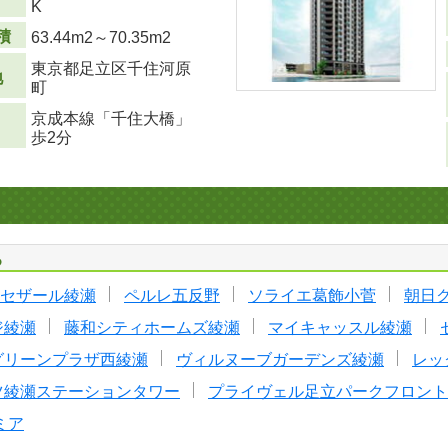
K
積
63.44m
2
～70.35m
2
東京都足立区千住河原
地
町
京成本線「千住大橋」
歩2分
る
セザール綾瀬
ペルレ五反野
ソライエ葛飾小菅
朝日
ジ綾瀬
藤和シティホームズ綾瀬
マイキャッスル綾瀬
グリーンプラザ西綾瀬
ヴィルヌーブガーデンズ綾瀬
レッ
ツ綾瀬ステーションタワー
プライヴェル足立パークフロント
ミア