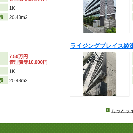
り
1K
積
20.48m2
ライジングプレイス綾
7.50万円
管理費等10,000円
り
1K
積
20.48m2
もっとラ