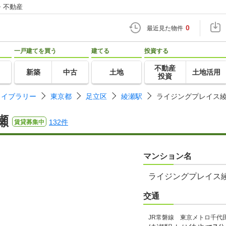
・不動産
0
最近見た物件
一戸建てを買う
建てる
投資する
不動産
新築
中古
土地
土地活用
投資
ライブラリー
東京都
足立区
綾瀬駅
ライジングプレイス
瀬
132件
賃貸募集中
マンション名
ライジングプレイス
交通
JR常磐線 東京メトロ千代