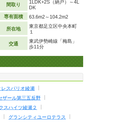
1LDK+2S（納戸）～4L
間取り
DK
専有面積
63.6m
2
～104.2m
2
東京都足立区中央本町
所在地
１
東武伊勢崎線「梅島」
交通
歩11分
クレスパリオ綾瀬
セザール第三五反野
クスハイツ綾瀬２
グランシティユーロテラス