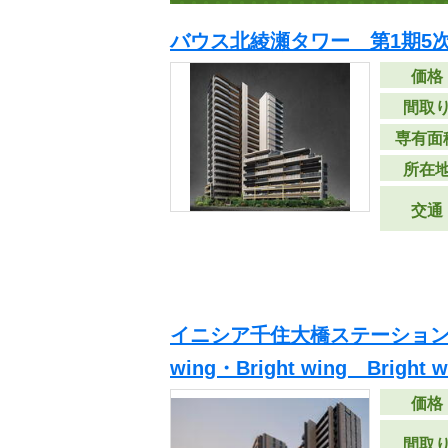
バウス北綾瀬タワー 第1期5
価格
間取
専有面
所在
交通
イニシア千住大橋ステーションフ
wing・Bright wing Bright
価格
間取