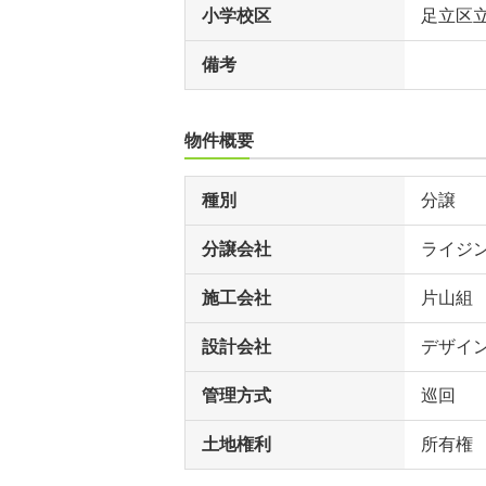
小学校区
足立区
備考
物件概要
種別
分譲
分譲会社
ライジ
施工会社
片山組
設計会社
デザイ
管理方式
巡回
土地権利
所有権