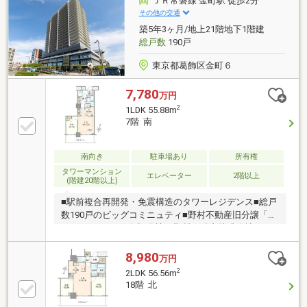
ＪＲ常磐線 金町駅 徒歩2分
利と保障を実現しました。
その他の交通
築5年3ヶ月/地上21階地下1階建
総戸数
190戸
東京都葛飾区金町６
7,780
万円
2
1LDK 55.88m
7階 南
南向き
駐車場あり
所有権
タワーマンション
エレベーター
2階以上
(階建20階以上)
■駅前複合再開発・免震構造のタワーレジデンス■総戸
数190戸のビッグコミニュティ■野村不動産旧分譲「プ
ラウド」シリーズ■旧分譲：野村不動産株式会社
施工：戸田建設株式会社■JR常磐線「金町」駅徒歩2分
■2021年6月竣工・〈21階建・7階部分〉■ホテルライ
8,980
万円
クな内廊下設計■専有面積55.88m2＜1LDK+WIC＞■シ
2
2LDK 56.56m
ステム収納＋WIC■ペット飼育可（細則あり）
18階 北