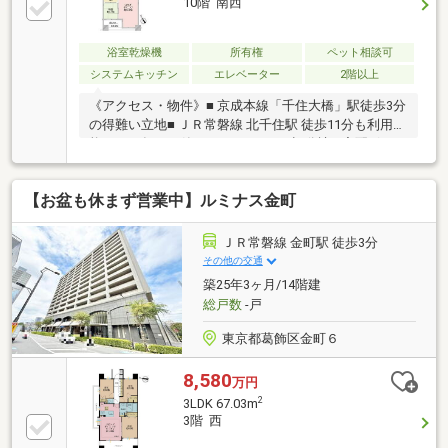
10階 南西
浴室乾燥機
所有権
ペット相談可
システムキッチン
エレベーター
2階以上
《アクセス・物件》■ 京成本線「千住大橋」駅徒歩3分
の得難い立地■ ＪＲ常磐線 北千住駅 徒歩11分も利用可
能■ 2007年10月築×タカラレーベン旧分譲■ 宅配ボック
ス／ペット飼育可能《間取り・室内》■ 72.21㎡の３?
DK＋2WIC■ 廊下が少なく、専有面積を有効に使えるプ
【お盆も休まず営業中】ルミナス金町
ラン■ 縦長リビング。リビング隣の和室と一体化して
使いこともできる可変性の高い間取り■ リビング・ダ
イニングが見渡せ、開放的な対面キッチン■ 約16帖の
ＪＲ常磐線 金町駅 徒歩3分
LDKと約6.2帖の主寝室■ 2WIC等収納が充実しているプ
その他の交通
ラン■ 10階部分の南西向き
築25年3ヶ月/14階建
総戸数
-戸
東京都葛飾区金町６
8,580
万円
2
3LDK 67.03m
3階 西