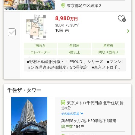
東京都足立区綾瀬３
8,980
万円
2
3LDK 75.38m
10階 南
南向き
角部屋
所有権
エレベーター
2階以上
間取り図有り
■野村不動産旧分譲・「-PROUD-」シリーズ ■マンシ
ョン管理適正評価制度」5つ星認定 ■東京メトロ千代
田線・常磐緩行線「綾瀬」駅徒歩3分 ■2013年9月築
の築浅レジデンス ■南・東角部屋につき、日当た
り・通風良好 ■各居室5.0帖以上 ■15階建：10階部
千住ザ・タワー
分【南東角部屋】 ■専有面積75.38m2＜3LDK+S(納
戸)+WIC＞ ■全居室の窓に断熱性の高い〈複層ガラ
ス〉を採用 ■収納豊富：【納戸】をはじめとした豊
東京メトロ千代田線 北千住駅 徒
富な収納
歩3分
その他の交通
築5年8ヶ月/地上30階地下1階建
総戸数
184戸