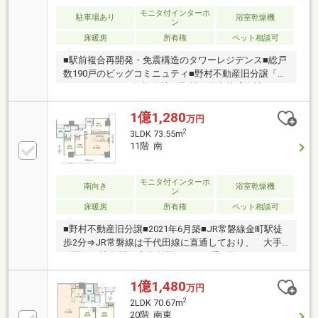
モニタ付インターホ
駐車場あり
浴室乾燥機
ン
床暖房
所有権
ペット相談可
■駅前複合再開発・免震構造のタワーレジデンス■総戸
数190戸のビッグコミニュティ■野村不動産旧分譲「プ
ラウド」シリーズ■旧分譲：野村不動産株式会社
施工：戸田建設株式会社■JR常磐線「金町」駅徒歩2分
■2021年6月竣工・〈21階建・18階部分〉■ホテルライ
1億1,280
万円
クな内廊下設計■専有面積56.56m2＜2LDK+N＋C＞■全
2
3LDK 73.55m
居室バルコニーに面するワイドスパン設計■各居室収
11階 南
納あり＋シューズインクローク■ディスポーザー採用■
野村の仲介＋あんしん設備補修実施物件■各階ゴミ置
き場あり（24時間利用可）
モニタ付インターホ
南向き
浴室乾燥機
ン
床暖房
所有権
ペット相談可
■野村不動産旧分譲■2021年6月築■JR常磐線金町駅徒
歩2分⇒JR常磐線は千代田線に直通しており、 大手
町駅、日比谷駅、表参道駅などに 乗り換えなしでア
クセス可。■京成金町線京成金町駅徒歩1分■南東角住
戸 南面は9850mmのワイドスパン。 32.44m2の二
1億1,480
万円
面バルコニー、 陽当たり、通風良好■花火大会を望
2
2LDK 70.67m
む■分譲時オプション ・御影石の食器棚設置 ・エ
20階 南東