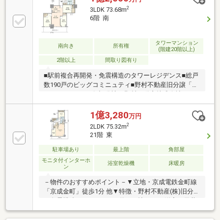
2，300mm■専有面積70.67m2 3LDK■JR常磐線「金
2
3LDK 73.68m
町」駅徒歩2分⇒JR常磐線は東京メトロ千代田線に直
6階 南
通しており、 「大手町」駅、「日比谷」駅、「表参
道」駅などに 乗り換えなしで到達可能です。
タワーマンション
南向き
所有権
(階建20階以上)
2階以上
間取り図有り
■駅前複合再開発・免震構造のタワーレジデンス■総戸
数190戸のビッグコミニュティ■野村不動産旧分譲「プ
ラウド」シリーズ■旧分譲：野村不動産株式会社
施工：戸田建設株式会社■JR常磐線「金町」駅徒歩2分
■2021年6月竣工・〈21階建・6階部分〉■ホテルライ
1億3,280
万円
クな内廊下設計■専有面積73.68m2＜3LDK+2WIC+SIC
2
2LDK 75.32m
＞■各居室収納あり
21階 東
駐車場あり
最上階
角部屋
モニタ付インターホ
浴室乾燥機
床暖房
ン
－物件のおすすめポイント－▼立地・京成電鉄金町線
「京成金町」徒歩1分 他▼特徴・野村不動産(株)旧分譲
の免震構造タワー・LDKは約20.0帖・LD・洋室の天井
高約2.8mと開放感有・SIC・WIC等、随所に収納有・L
字型バルコニー付▼設備・床暖房(LD一部)・ディスポ