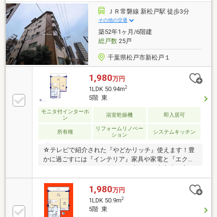
室は3部屋ともWIC付きでお部屋を広くお使いいただけ
ます！◆大切な家族の一員、ペットと暮らせる物件で
ＪＲ常磐線 新松戸駅 徒歩3分
す（細則有）◆「千寿本町小学校」まで徒歩約6分、
その他の交通
子育て世帯にもおすすめの立地です！◆「東武ストア
築52年1ヶ月/6階建
(北千住店)」まで徒歩約2分！「リコス(千住1丁目
総戸数
25戸
店))」まで徒歩約3分！
千葉県松戸市新松戸１
1,980
万円
2
1LDK 50.94m
5階 東
モニタ付インターホ
浴室乾燥機
即入居可
ン
リフォームリノベー
所有権
システムキッチン
ション
☆テレビで紹介された『やどかリッチ』使えます！豊
かに過ごすには『インテリア』家具や家電と『エクス
テリア』カーポートや楽しめる庭、この充実度で変わ
ってきます。これらを一括で購入でき、その代金を住
宅ローンに組み込むことが可能なサービス、それがや
1,980
万円
どかリッチです。◆頭金０円でもＯＫ！（諸経費含
2
1LDK 50.9m
む）◆アフターサービス充実♪「どこの銀行がいい
5階 東
の？疾病って何？ローン組めるかな？」わからないこ