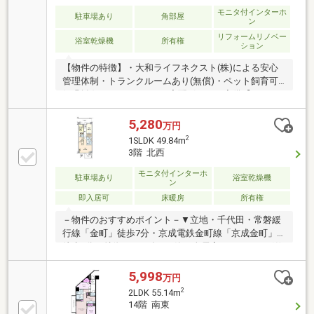
スあり■居住者専用の共用レンタサイクルありご見
モニタ付インターホ
駐車場あり
角部屋
ン
学・詳細などお気軽にお問合わせ下さい。当マンショ
リフォームリノベー
ン別部屋のご案内も承ります。
浴室乾燥機
所有権
ション
【物件の特徴】・大和ライフネクスト(株)による安心
管理体制・トランクルームあり(無償)・ペット飼育可
(細則有)・オートロック、宅配ボックス完備【リノベ
ーション内容】・キッチン水栓交換・洗面化粧台水栓
交換・ユニットバス水栓交換・トイレ手洗水栓交換・
5,280
万円
トイレ交換・フロアタイル一部貼替・クロス貼替・ク
2
1SLDK 49.84m
リーニング等《アフターサービス保証付》～住んでか
3階 北西
らでも安心・安全をサポート～ 水まわりトラブルは
365日対応で安心です。 詳しくはお問い合わせ下さ
モニタ付インターホ
駐車場あり
浴室乾燥機
ン
い！
即入居可
床暖房
所有権
－物件のおすすめポイント－▼立地・千代田・常磐緩
行線「金町」徒歩7分・京成電鉄金町線「京成金町」
徒歩8分▼特徴・2022年2月築・全居室フローリング仕
様の1SLDK・約4.5帖の洋室にWICを設置・サービスス
ペースは窓・収納付▼設備・LDに床暖房・食洗機・デ
5,998
万円
ィスポーザー・浄水器・浴室乾燥機・複層ガラス・ラ
2
2LDK 55.14m
クセスキー・宅配ボックス▼周辺環境・まいばすけっ
14階 南東
と東金町3丁目店 徒歩4分(約300m)※サービスバルコニ