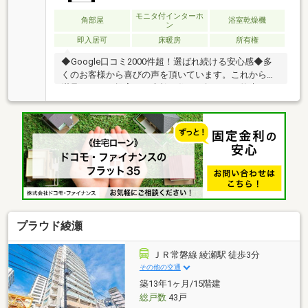
モニタ付インターホ
角部屋
浴室乾燥機
ン
即入居可
床暖房
所有権
◆Google口コミ2000件超！選ばれ続ける安心感◆多
くのお客様から喜びの声を頂いています。これからも
満足されるご提案で、素敵な住まい探しをお約束しま
す。◆購入はゴールではなく幸せな未来へのスタート
◆住み始めてからの不安や悩みも、TOHO HOUSE
CLUBが将来サポート。お客様一人ひとりの安心を守る
ため、いつもずっと人生に寄り添い、豊かな未来を支
え続けます。◆ローン相談大歓迎！頭金0円からの購
入も可能◆将来のライフイベントを見据え、無理のな
い資金計画をプロがアドバイス。お問合せは【資料請
求】又は【フリーダイヤル】へお気軽にお問い合わせ
ください。
プラウド綾瀬
ＪＲ常磐線 綾瀬駅 徒歩3分
その他の交通
築13年1ヶ月/15階建
総戸数
43戸