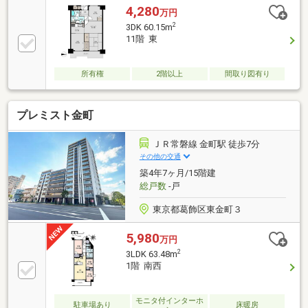
質な日常」・総戸数200戸超の大規模マンション。外
4,280
万円
壁はタイル貼りで重厚感があり、日勤管理による良好
2
3DK 60.15m
な管理体制。・1階部分にはコンビニや飲食店、カフ
11階 東
ェ、美容室などが併設されており、建物を出てすぐに
日常の用事が済みます平日・夜間ともにお気軽にお問
い合わせください。いつでも対応をさせていただきま
所有権
2階以上
間取り図有り
す！また、おまとめローン含めローンについても自信
がありますので是非ご連絡をお待ちしております！
プレミスト金町
ＪＲ常磐線 金町駅 徒歩7分
その他の交通
築4年7ヶ月/15階建
総戸数
-戸
東京都葛飾区東金町３
5,980
万円
2
3LDK 63.48m
1階 南西
モニタ付インターホ
駐車場あり
床暖房