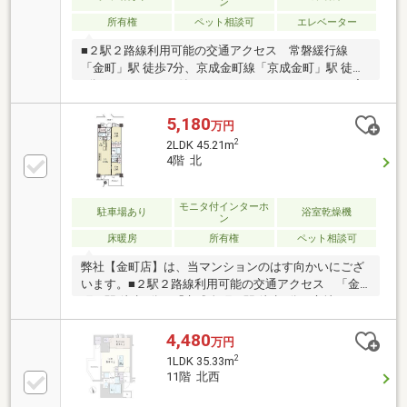
ン
所有権
ペット相談可
エレベーター
■２駅２路線利用可能の交通アクセス 常磐緩行線
「金町」駅 徒歩7分、京成金町線「京成金町」駅 徒歩
9分■ＴＶモニター付きオートロックシステム ■ 宅
配ボックス有り■ダイニングは足元からポカポカの快
適なガス温水式床暖房付きです■システムキッチンに
5,180
万円
は食器洗浄乾燥機、ディスポーザー付きです■雨の日
2
2LDK 45.21m
のお洗濯に活躍できる浴室換気乾燥機付きです■ペッ
4階 北
ト飼育可能（使用細則有り）・セブン－イレブン 東
金町店まで徒歩４分(約300m)・まいばすけっと 東金
町３丁目店まで徒歩４分(約300m)・社会医療法人 社
モニタ付インターホ
駐車場あり
浴室乾燥機
ン
団光仁会 第一病院まで徒歩２分(約130m)
床暖房
所有権
ペット相談可
弊社【金町店】は、当マンションのはす向かいにござ
います。■２駅２路線利用可能の交通アクセス 「金
町」駅 徒歩7分、「京成金町」駅 徒歩9分の立地■ペッ
ト飼育可能（細則有）■ＴＶモニター付きオートロッ
クシステム■新耐震基準＆管理・セキュリティ体制良
4,480
万円
好■ 宅配ボックス有り■充実な設備・仕様 ・ガス温水
2
1LDK 35.33m
式床暖房・食器洗浄乾燥機・ディスポーザー ・浴室
11階 北西
換気乾燥機・室内ホスクリーン ・ラクセスキーで自
動解錠■サブエントランスホールにワーキングスペー