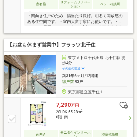
リフォームリノベー
所有権
ペット相談可
ション
・南向き住戸のため、陽当たり良好。明るく開放感の
ある住空間です。・室内大変丁寧にお使いです。・リ
フォーム履歴あり（2020年3月実施） 洗面化粧台交
換、トイレ交換、全フローリング張替、全クロス貼
替、洗濯機用防水パン交換、ガス給湯器交換、エアコ
【お盆も休まず営業中】フラッツ北千住
ン新規設置（LDK）ほか・アウトフレーム工法採用。
柱の出っ張りが少なく、家具配置がしやすい設計で
す。・ペット飼育可能（飼育細則あり）・安心のTVモ
東京メトロ千代田線 北千住駅 徒
ニター付オートロック・不在時に便利な宅配ボック
歩4分
ス・雨の日のお洗濯にも便利な浴室換気乾燥機・遮音
その他の交通
性、安全性、メンテナンス性に配慮した二重床・二重
築31年6ヶ月/12階建
天井
総戸数
93戸
東京都足立区千住１
7,290
万円
2
2SLDK 55.28m
8階 南
モニタ付インターホ
南向き
浴室乾燥機
ン