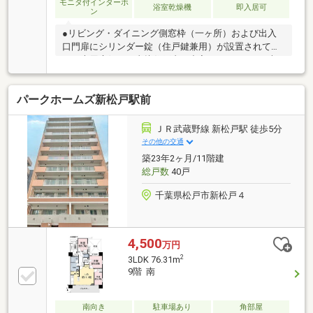
モニタ付インターホ
浴室乾燥機
即入居可
ン
●リビング・ダイニング側窓枠（一ヶ所）および出入
口門扉にシリンダー錠（住戸鍵兼用）が設置されてお
り、専用庭側から直接住戸内に出入りできます。●大
切な家族であるペットと一緒に暮らせます（飼育細則
あり）●生活を豊かにする設備が充実「食器洗い乾燥
パークホームズ新松戸駅前
機、浄水器一体型水栓、ディスポーザ（生ごみ粉砕処
理）、床暖房、脱臭機能付きウォシュレット、ガス温
水式浴室暖房乾燥機」●アウル24センターとALSOKの
ＪＲ武蔵野線 新松戸駅 徒歩5分
連帯による24時間・365日セキュリティ●新築時アフタ
その他の交通
ーサービス「長谷工プレミアムアフターサービス_neo
築23年2ヶ月/11階建
基準」を引継ぎ可能※詳細は担当者にご確認ください
総戸数
40戸
テラス面積：11.40㎡
千葉県松戸市新松戸４
4,500
万円
2
3LDK 76.31m
9階 南
南向き
駐車場あり
角部屋