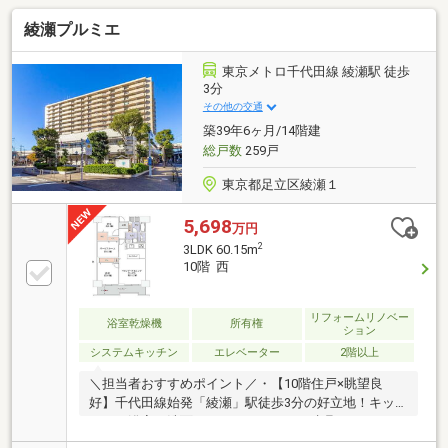
綾瀬プルミエ
東京メトロ千代田線 綾瀬駅 徒歩
3分
その他の交通
築39年6ヶ月/14階建
総戸数
259戸
東京都足立区綾瀬１
5,698
万円
2
3LDK 60.15m
10階 西
リフォームリノベー
浴室乾燥機
所有権
ション
システムキッチン
エレベーター
2階以上
＼担当者おすすめポイント／・【10階住戸×眺望良
好】千代田線始発「綾瀬」駅徒歩3分の好立地！キッ
チン・浴室・洗面・トイレ、クロス、建具などすべて
一新。10階の眺望を背景に一新された設備で整う「上