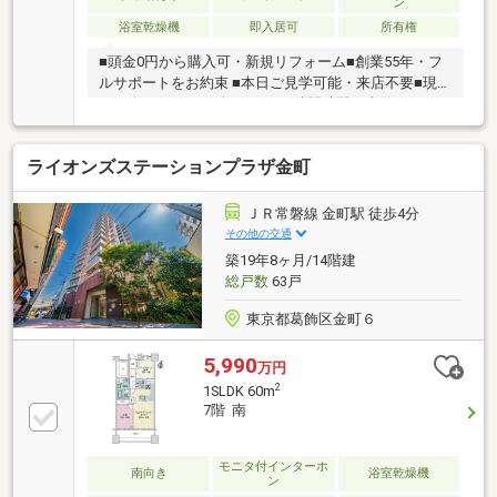
ン
までご連絡下さい。お問合せ先：0120-127-511いつで
浴室乾燥機
即入居可
所有権
もお待ちしております。
■頭金0円から購入可・新規リフォーム■創業55年・フ
ルサポートをお約束 ■本日ご見学可能・来店不要■現地
にて全てサポート致します■ □隙間時間で内覧OK□
ライオンズステーションプラザ金町
ＪＲ常磐線 金町駅 徒歩4分
その他の交通
築19年8ヶ月/14階建
総戸数
63戸
東京都葛飾区金町６
5,990
万円
2
1SLDK 60m
7階 南
モニタ付インターホ
南向き
浴室乾燥機
ン