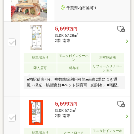
千葉県柏市旭町１
5,699
万円
2
3LDK 67.28m
2階 南東
モニタ付インターホ
駐車場あり
浴室乾燥機
ン
リフォームリノベー
即入居可
所有権
ション
■柏駅徒歩4分、複数路線利用可能■南東2階につき通
風・採光・眺望良好■ペット飼育可（細則有）■宅配
BOX、オートロック■アフターサービス保証付ーーー
ーーーーーーーーーーーー◎頭金０円から購入可能
◎FPによるライフプランのシミュレーション診断◎そ
5,699
万円
の他希望に合う物件（未公開含む）のご提案弊社は不
2
3LDK 67.2m
動産総合企業です。お客さまに寄り添ったサービスを
2階 南東
心がけています。それぞれのご家族にあう価値をご提
案をいたします。まずはお気軽に現地をご覧下さいま
せ。物件の確認事項、ご見学希望のお客様は下記番号
モニタ付インターホ
駐車場あり
オートロック