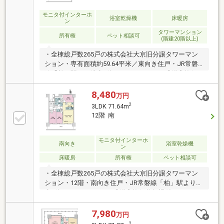
モニタ付インターホ
浴室乾燥機
床暖房
ン
タワーマンション
所有権
ペット相談可
(階建20階以上)
・全棟総戸数265戸の株式会社大京旧分譲タワーマン
ション・専有面積約59.64平米／東向き住戸・JR常磐
線「柏」駅より徒歩3分のアクセス・ガス式浴室換気
乾燥機付きユニットバス・リビングダイニングにガス
温水式床暖房有・TVモニター付インターホン／オート
8,480
万円
ロックシステム・免震構造採用マンション・居室間の
2
3LDK 71.64m
段差をなくしたフラットフロア設計・二重床、二重天
12階 南
井、複層ガラス採用で遮音性や保湿性に配慮した構
造・大切なペットと暮らせるマンション（飼育細則あ
り）
モニタ付インターホ
南向き
浴室乾燥機
ン
床暖房
所有権
ペット相談可
・全棟総戸数265戸の株式会社大京旧分譲タワーマン
ション・12階・南向き住戸・JR常磐線「柏」駅より徒
歩3分のアクセス・ガス式浴室換気乾燥機付きユニッ
トバス・リビングダイニングにガス温水式床暖房有・
TVモニター付インターホン／オートロックシステム・
7,980
万円
免震構造採用マンション・居室間の段差をなくしたフ
2