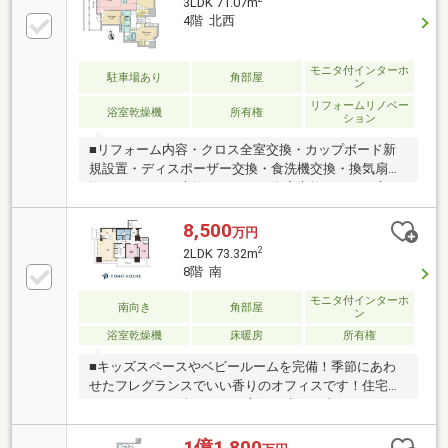
3LDK 71.07m
ラットフロア設計・二重床、二重天井、複層ガラス採
4階 北西
用で遮音性や保湿性に配慮した構造・大切なペットと
暮らせるマンション（飼育細則あり）
モニタ付インターホ
駐車場あり
角部屋
ン
リフォームリノベー
浴室乾燥機
所有権
ション
■リフォーム内容・クロス全室交換・カップボード新
規設置・ディスポーザー交換・食洗機交換・換気扇交
換・ガスコンロ交換・エアコン全室交換・トイレ交
換 ｅｔｃ■2016年築 竹中工務店施工■長期優良住宅
認定・免震構造タワーマンション■ペット飼育可（細
8,500
万円
則有）■4Fエントランスと同階のため、5F以上のエレ
2
2LDK 73.32m
ベーター乗換なし■独立した3洋室■防犯カメラ完備
8階 南
（エレベーター内有り）■24時間セキュリティシステ
ム■24時間ゴミ出し可■宅配ボックス■コンシェルジュ
モニタ付インターホ
南向き
角部屋
ン
サービス■各階 防災備蓄倉庫有り■22階 オーナーラ
浴室乾燥機
床暖房
所有権
ウンジ
■キッズスペースやベビールームを完備！季節にあわ
せたフレグランスでいい香りのオフィスです！住宅ロ
ーンのことや、街のこと、市況の先行き含めてお伝え
させていただきます！！■独自のFP相談【未来カレン
ダー】住宅購入の資金計画は未来を見据えて立てなけ
1億1,800