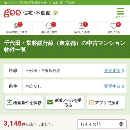
NTTグループ運営の不動産総合サイト goo住宅・不動産
1
0
0
0
最近検索した条件
最近見た物件
保存した条件
お気に入り
千代田・常磐緩行線（東京都）の中古マンション
物件一覧
路線
変更する
千代田・常磐緩行線
条件
変更する
指定なし
新着メールを受
検索条件を保存
アプリで探す
取る
3,148
件
が該当しました。