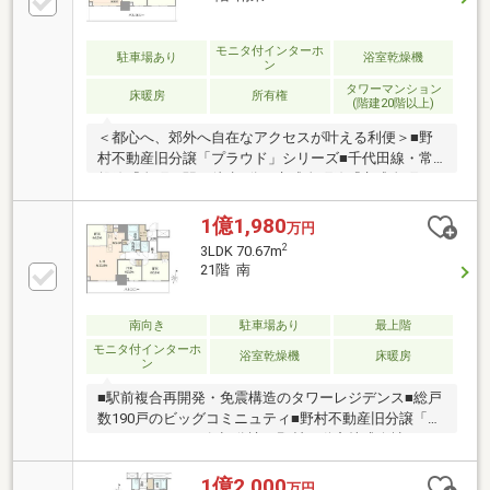
コカラット（6.4帖洋室） ・全身鏡
モニタ付インターホ
駐車場あり
浴室乾燥機
ン
タワーマンション
床暖房
所有権
(階建20階以上)
＜都心へ、郊外へ自在なアクセスが叶える利便＞■野
村不動産旧分譲「プラウド」シリーズ■千代田線・常
磐線『金町』駅 徒歩2分 京成金町線『京成金町』
駅徒歩2分■産・学・官・民一体の駅前複合再開発タワ
ー■こだわりのつまった充実のオプション仕様によ
1億1,980
万円
り 豊かな暮らしをサポート！■暮らしやすさをかな
2
3LDK 70.67m
える、機能的な設備・仕様 美しさと共に家事のしや
21階 南
すさにも配慮されています！■オートロックシステ
ム・24時間有人管理システムなど、 永く、安心して
暮らせるセキュリティーが導入されています
南向き
駐車場あり
最上階
モニタ付インターホ
浴室乾燥機
床暖房
ン
■駅前複合再開発・免震構造のタワーレジデンス■総戸
数190戸のビッグコミニュティ■野村不動産旧分譲「プ
ラウド」シリーズ■旧分譲：野村不動産株式会社
施工：戸田建設株式会社■2021年6月竣工・〈21階建・
最上階部分〉■最大天井高2，800mm 最大サッシ高
1億2,000
万円