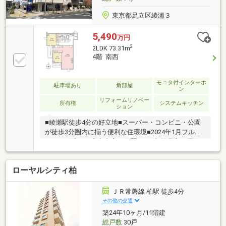
東京都足立区綾瀬３
5,490
万円
2
2LDK 73.31m
4階 南西
モニタ付インターホ
駐車場あり
角部屋
ン
リフォームリノベー
所有権
システムキッチン
ション
■綾瀬駅徒歩4分の好立地■スーパー・コンビニ・公園
が徒歩3分圏内に揃う便利な住環境■2024年1月フルリ
フォーム済みで室内大変お綺麗です■収納豊富で居住
空間を広々とお使いいただけます※建物状況調査に関
する情報：売主にて実施予定なし、買主の実施不可*-
ローヤルシティ柏
*-*-*-リノベーション-*-*-*-*キッチン、ユニットバス交
換トイレ、洗面化粧台交換クロス、フローリング貼替
給水給湯管交換、排水管切り回し建具交換、カーテン
ＪＲ常磐線 柏駅 徒歩4分
レール全室交換ハウスクリーニング 等（2024.1）
その他の交通
築24年10ヶ月/11階建
総戸数
30戸