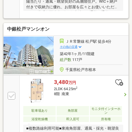
陽当たり・通風・眺望良好の高層階住戸。WIC＋納戸
付きで収納力に優れ、お部屋を広々とお使いいただけ
ます。北千住駅徒歩3分の好立地で、通勤・通学はも
ちろん、お買い物にも便利。タワーマンションならで
はの充実した共用施設も魅力です。
中銀松戸マンシオン
ＪＲ常磐線 松戸駅 徒歩4分
その他の交通
築42年1ヶ月/11階建
総戸数
117戸
千葉県松戸市根本
3,480
万円
2
2LDK 64.25m
8階 南東
モニタ付インターホ
駐車場あり
角部屋
ン
浴室乾燥機
即入居可
所有権
■複数路線利用可能■東南角部屋、通風・採光・眺望良