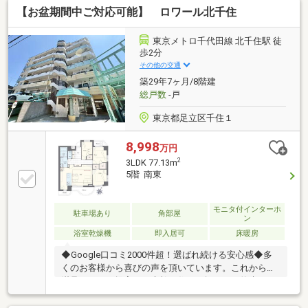
【お盆期間中ご対応可能】 ロワール北千住
ーザー・食洗機・ミストサウナ付浴室暖房乾燥機・宅
配ボックス▼周辺環境・マルエツ金町店 徒歩1分(約
40m)※管理員勤務形態／週7日8:00～17:00(警備員24時
東京メトロ千代田線 北千住駅 徒
間勤務)■ ご希望の住まい探しをお手伝いします
歩2分
━━━━━・・・物件の詳細・ご相談はお気軽にお問
その他の交通
い合わせください。
築29年7ヶ月/8階建
総戸数
-戸
東京都足立区千住１
8,998
万円
2
3LDK 77.13m
5階 南東
モニタ付インターホ
駐車場あり
角部屋
ン
浴室乾燥機
即入居可
床暖房
◆Google口コミ2000件超！選ばれ続ける安心感◆多
くのお客様から喜びの声を頂いています。これからも
満足されるご提案で、素敵な住まい探しをお約束しま
す。◆購入はゴールではなく幸せな未来へのスタート
◆住み始めてからの不安や悩みも、TOHO HOUSE