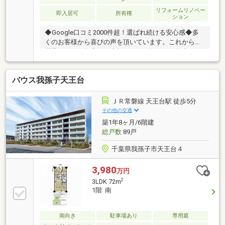
リフォームリノベー
即入居可
所有権
ション
◆Google口コミ2000件超！選ばれ続ける安心感◆多
くのお客様から喜びの声を頂いています。これからも
満足されるご提案で、素敵な住まい探しをお約束しま
す。◆購入はゴールではなく幸せな未来へのスタート
◆住み始めてからの不安や悩みも、TOHO HOUSE
バウス我孫子天王台
CLUBが将来サポート。お客様一人ひとりの安心を守る
ため、いつもずっと人生に寄り添い、豊かな未来を支
え続けます。◆ローン相談大歓迎！頭金0円からの購
ＪＲ常磐線 天王台駅 徒歩5分
入も可能◆将来のライフイベントを見据え、無理のな
その他の交通
い資金計画をプロがアドバイス。お問合せは【資料請
築1年8ヶ月/6階建
求】又は【フリーダイヤル】へお気軽にお問い合わせ
総戸数
89戸
ください。
千葉県我孫子市天王台４
3,980
万円
2
3LDK 72m
1階 南
南向き
駐車場あり
専用庭