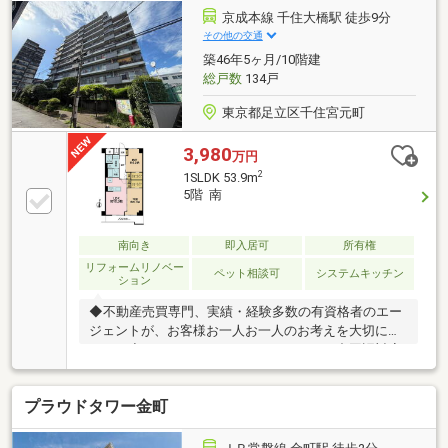
サブエントランスホールには、ワーキングスペースあ
京成本線 千住大橋駅 徒歩9分
り○宅配ボックスあり
その他の交通
築46年5ヶ月/10階建
総戸数
134戸
東京都足立区千住宮元町
3,980
万円
2
1SLDK 53.9m
5階 南
南向き
即入居可
所有権
リフォームリノベー
ペット相談可
システムキッチン
ション
◆不動産売買専門、実績・経験多数の有資格者のエー
ジェントが、お客様お一人お一人のお考えを大切にし
ます。◆English Speaking Staff Available/中国語対応
■頭金０円からのご購入可能です■（諸費用もOK）
【東宝ハウス東京】提携住宅ローン 下記が全て付帯
プラウドタワー金町
（金利上乗せ無し）(1) 【がん団体生命保険】(2)
【金消契約時の印紙代不要】【ガン100％保障団信】
＋【全疾病保障】 ※金融機関との提携で驚きの低金