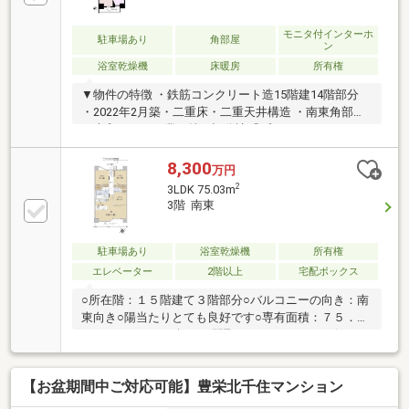
ー0.84平米は室外機置場です■ ご希望の住まい探しを
お手伝いします ━━━━━・・・物件の詳細・ご相談
モニタ付インターホ
駐車場あり
角部屋
ン
はお気軽にお問い合わせください。
浴室乾燥機
床暖房
所有権
▼物件の特徴 ・鉄筋コンクリート造15階建14階部分
・2022年2月築・二重床・二重天井構造 ・南東角部屋
・大和ハウス工業（株）旧分譲「プレミスト」シリー
ズ ・宅配ボックス ・サブエントランスホール（ワーキ
ングスペース）▼住戸の設備・ガス温水式床暖房・デ
8,300
万円
ィスポーザー・食器洗い乾燥機・キッチンマグネット
2
3LDK 75.03m
パネル・オートバスリモコン・節水トイレ・複層ガラ
3階 南東
ス・カラーモニター付インターホン・防犯サムターン
▼アクセス・千代田線直通 常磐緩行線「金町」徒歩
7分・京成電鉄金町線「金町」徒歩9分
駐車場あり
浴室乾燥機
所有権
エレベーター
2階以上
宅配ボックス
○所在階：１５階建て３階部分○バルコニーの向き：南
東向き○陽当たりとても良好です○専有面積：７５．０
３㎡（２２．６９坪）／間取り：３ＬＤＫ○リビン
グ・ダイニングに床暖房設備あり○便利なディスポー
ザー付き○ペット飼育可能（規約による制限あり）○ハ
【お盆期間中ご対応可能】豊栄北千住マンション
ンズフリーシステム採用で、スムーズに出入り可能○
敷地内には、ゆったり歩ける自主管理公園設置○１階