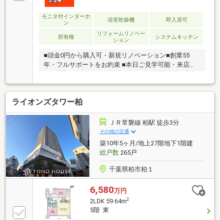
とが多い家探しを丁寧にご説明致します♪物件の探し
方、ローンの組み方、知らないと損する税金のこと等
モニタ付インターホ
浴室乾燥機
即入居可
ン
トータルでサポート致します！
リフォームリノベー
所有権
システムキッチン
ション
■頭金0円から購入可・新規リノベーション■創業55
年・フルサポートをお約束 ■本日ご見学可能・来店不
要■現地にて全てサポート致します■ □隙間時間で内覧
OK□
ライオンズタワー柏
ＪＲ常磐線 柏駅 徒歩3分
その他の交通
築10年5ヶ月/地上27階地下1階建
総戸数
265戸
千葉県柏市柏１
6,580
万円
2
2LDK 59.64m
5階 東