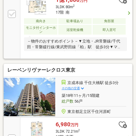
万円
ればいけません。漠然とした不安や悩みを『見える
2
3LDK 80m
化』して幸せな未来へのスタートを切りましょう。■
17階 南
業界初の無料アフターサポート【TOHO HOUSE
CLUB】『住まい』のご購入はゴールではなくスタート
南向き
駐車場あり
角部屋
です。お客様の『住まい』と『暮らし』の安心と安全
モニタ付インターホ
浴室乾燥機
即入居可
ン
を守るサービスを全て無料で提供しています。詳細は
お気軽にお問合せ下さい！
－物件のおすすめポイント－▼立地・JR常磐線/千代
田・常磐緩行線/東武野田線「柏」駅 徒歩3分▼マン
ションの特徴・2016年3月築のRC造27階建タワーマン
ション・株式会社竹中工務店施工の免震構造・24時間
有人管理体制（土日及び18時～7時30分までは防災セ
レーベンリヴァーレクロス東京
ンターにて管理）・ペット飼育可（飼育細則あり）▼
お部屋の特徴・80.00平米の3LDK・17階部分、南・西
の角部屋につき、陽当たり・眺望良好・床暖房有（リ
京成本線 千住大橋駅 徒歩3分
ビングダイニング）▼リフォーム内容（2026年8月下
その他の交通
旬完了予定）・全室クロス貼替・クッションフロア貼
築18年11ヶ月/15階建
替（洗面室・トイレ）・ハウスクリーニング
総戸数
56戸
東京都足立区千住河原町
6,980
万円
2
3LDK 72.21m