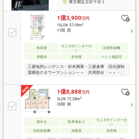
東京都足立区千住１
1億3,900
万円
2
1SLDK 57.09m
11階 西
モニタ付インターホ
角部屋
浴室乾燥機
ン
床暖房
所有権
ペット相談可
三菱地所レジデンス・杉本興業・三菱倉庫 旧分譲制
震構造のタワーマンション～～ 共用部分 ～～・オ
ートロックシステム対応エントランス・防犯カメラ設
置（駐車場入口、風除室、エレベーター内等）・ダブ
ルオートロックシステム・コンシェルジュサービス導
1億8,888
万円
入・プライバシーを守るホテルライクな内廊下・展望
2
3LDK 72.28m
テラス（屋上・事前利用予約必須）～～ キッチン設
26階 南
備 ～～・食器洗い乾燥機 ・浄水器一体型水栓・静
音キッチンシンク ・ディスポーザー ・３口コンロ
～～ 浴室設備 ～～ ・低床式ユニットバス ・浴
モニタ付インターホ
南向き
駐車場あり
ン
室換気乾燥機・追い焚き機能 ・保温浴槽
浴室乾燥機
床暖房
所有権