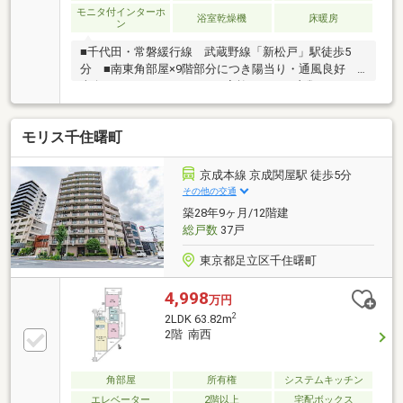
モニタ付インターホ
浴室乾燥機
床暖房
ン
■千代田・常磐緩行線 武蔵野線「新松戸」駅徒歩5
分 ■南東角部屋×9階部分につき陽当り・通風良好 ■
南向き 3LDK 76.31㎡ ■家族みんなの衣類をまとめ
て収納できる約1.4帖のファミリークローゼット付き
■各居室・廊下部分にクロークあり、収納充実 ■ペッ
モリス千住曙町
ト飼育可（飼育細則あり） ■スーパー・コンビニ・
総合病院・ドラッグストアが徒歩10分圏内に揃う住環
境
京成本線 京成関屋駅 徒歩5分
その他の交通
築28年9ヶ月/12階建
総戸数
37戸
東京都足立区千住曙町
4,998
万円
2
2LDK 63.82m
2階 南西
角部屋
所有権
システムキッチン
エレベーター
2階以上
宅配ボックス