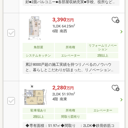
好■2面バルコニー■各部屋収納充実■学校、役所など周
辺環境充実ーーーーーーーーーーーーーーー◎頭金０
円から購入可能◎FPによるライフプランのシミュレー
ション診断◎その他希望に合う物件（未公開含む）の
3,390
万円
ご提案弊社は不動産総合企業です。お客さまに寄り添
2
1LDK 64.25m
ったサービスを心がけています。それぞれのご家族に
6階 南西
あう価値をご提案をいたします。まずはお気軽に現地
をご覧下さいませ。物件の確認事項、ご見学希望のお
客様は下記番号までご連絡下さい。お問合せ先：0120-
リフォームリノベー
角部屋
所有権
ション
127-511いつでもお待ちしております。
システムキッチン
エレベーター
2階以上
累計8000戸超の施工実績を持つリノベるのノウハウ
と、暮らしとこだわりが詰まった、リノベーション空
間。こだわりの住空間を、大切に住み繋いでいただけ
る方をお待ちしております。【お部屋】●2019年9月リ
ノベーション済み●6階・南東向き・角部屋・3面採光
2,280
万円
につき、日当たり・風通り良好●無垢フローリング●造
2
2LDK 51.97m
作棚は、無垢材使用＆高さ調整可能●機能性に優れた
4階 南東
キッチン（ガラストップ製ガスコンロ３口(グリル付
き)、食洗機(ミーレ製)、可動式シャワーヘッドの蛇口
駐車場あり
所有権
エレベーター
(キッチン・洗面所)）【エリア】●快速停車駅の「松
2階以上
間取り図有り
戸」駅から徒歩4分●駅周りは商業施設が立ち並び、利
便性の良い立地
◆専有面積：51.97㎡◆間取り ：2LDK◆鉄骨鉄筋コ