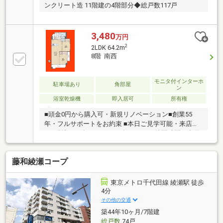
ンクリート造 11階建の4階部分◆総戸数117戸
3,480
万円
2
2LDK 64.2m
8階 南西
モニタ付インターホ
駐車場あり
角部屋
ン
浴室乾燥機
即入居可
所有権
■頭金0円から購入可・新規リノベーション■創業55
年・フルサポートをお約束 ■本日ご見学可能・来店不
要■現地にて全てサポート致します■ □隙間時間で内覧
OK□
藤和綾瀬コープ
東京メトロ千代田線 綾瀬駅 徒歩
4分
その他の交通
築44年10ヶ月/7階建
総戸数
74戸