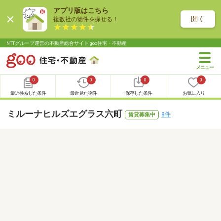
アプリ版はこちら
開く
複数社の物件を探せる！
NTTグループ運営の不動産総合サイト goo住宅・不動産
0
0
0
0
最近検索した条件
最近見た物件
保存した条件
お気に入り
ミルーナヒルズエグラス六町
8件
賃貸募集中