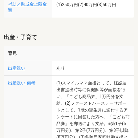
補助／助成金上限金
(1)250万円(2)40万円(3)50万円
額
出産・子育て
育児
出産祝い
あり
出産祝い-備考
(1)スマイルママ面接として、妊娠届
出書提出時等に保健師等が面接を行
い、「こども商品券」1万円分を支
給。(2)ファーストバースデーサポー
トとして、1歳の誕生月に送付するア
ンケートに回答した方へ、「こども商
品券」を郵送により支給。※第1子(6
万円分)、第2子(7万円分)、第3子以降
(8万円分)。(3)多胎児家庭移動支援と