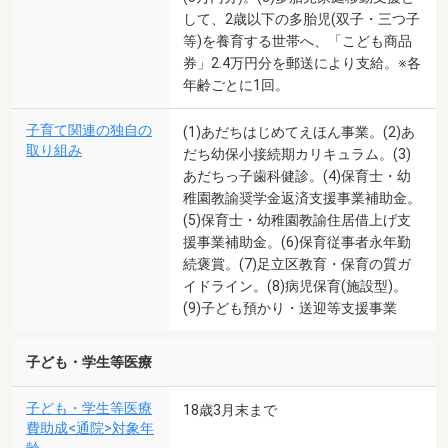
して、2歳以下の多胎児(双子・三つ子
等)を養育する世帯へ、「こども商品
券」2.4万円分を郵送により支給。※各
年齢ごとに1回。
子育て関連の独自の
(1)あだちはじめてえほん事業。(2)あ
取り組み
だち幼保小接続期カリキュラム。(3)
あだちっ子歯科健診。(4)保育士・幼
稚園教諭奨学金返済支援事業補助金。
(5)保育士・幼稚園教諭住居借上げ支
援事業補助金。(6)保育従事者永年勤
続褒賞。(7)足立区教育・保育の質ガ
イドライン。(8)病児保育(施設型)。
(9)子ども預かり・送迎等支援事業
子ども・学生等医療
子ども・学生等医療
18歳3月末まで
費助成<通院>対象年