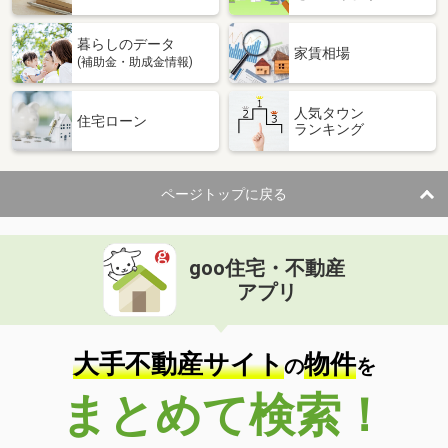
暮らしのデータ
家賃相場
(補助金・助成金情報)
人気タウン
住宅ローン
ランキング
ページトップに戻る
goo住宅・不動産
アプリ
大手不動産サイト
物件
の
を
まとめて検索！