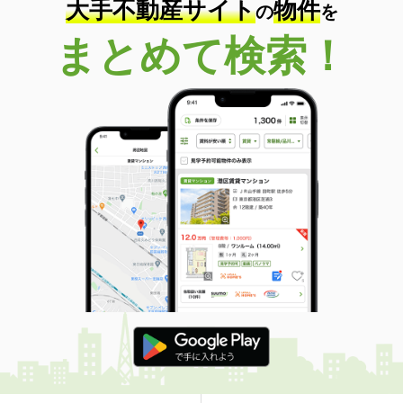
大手不動産サイト
物件
の
を
まとめて検索！