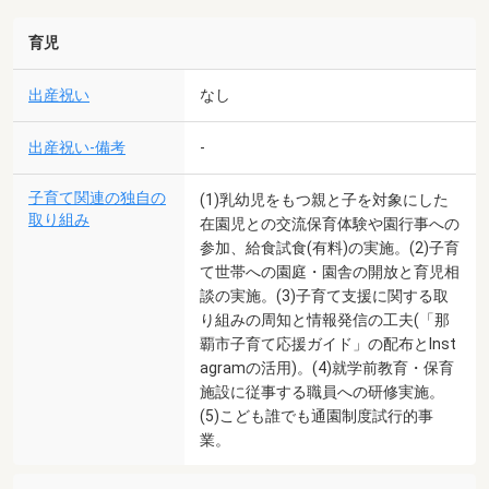
育児
出産祝い
なし
出産祝い-備考
-
子育て関連の独自の
(1)乳幼児をもつ親と子を対象にした
取り組み
在園児との交流保育体験や園行事への
参加、給食試食(有料)の実施。(2)子育
て世帯への園庭・園舎の開放と育児相
談の実施。(3)子育て支援に関する取
り組みの周知と情報発信の工夫(「那
覇市子育て応援ガイド」の配布とInst
agramの活用)。(4)就学前教育・保育
施設に従事する職員への研修実施。
(5)こども誰でも通園制度試行的事
業。