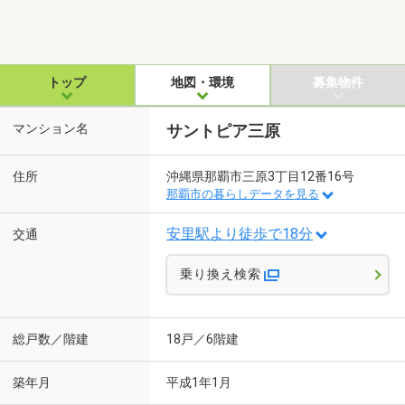
トップ
地図・環境
募集物件
マンション名
サントピア三原
住所
沖縄県那覇市三原3丁目12番16号
那覇市の暮らしデータを見る
安里駅より徒歩で18分
交通
乗り換え検索
総戸数／階建
18戸／6階建
築年月
平成1年1月