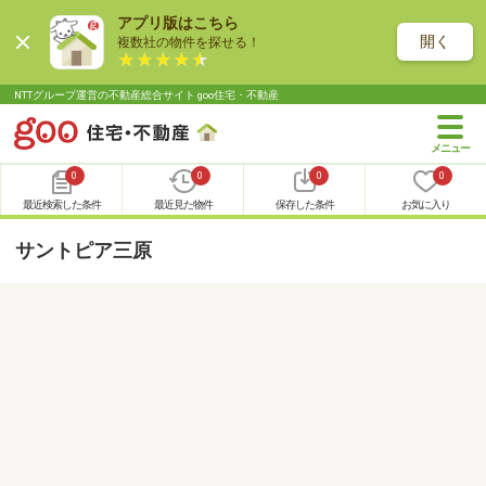
アプリ版はこちら
開く
複数社の物件を探せる！
NTTグループ運営の不動産総合サイト goo住宅・不動産
0
0
0
0
最近検索した条件
最近見た物件
保存した条件
お気に入り
サントピア三原