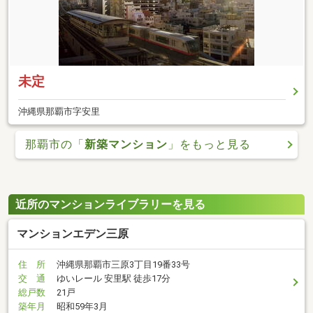
未定
沖縄県那覇市字安里
那覇市の「
新築マンション
」をもっと見る
近所のマンションライブラリーを見る
マンションエデン三原
住 所
沖縄県那覇市三原3丁目19番33号
交 通
ゆいレール 安里駅 徒歩17分
総戸数
21戸
築年月
昭和59年3月