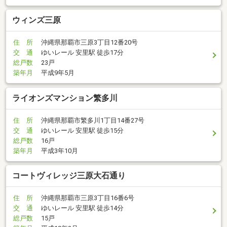
ウィンズ三原
住 所
沖縄県那覇市三原3丁目12番20号
交 通
ゆいレール 安里駅 徒歩17分
総戸数
23戸
築年月
平成9年5月
ライオンズマンション繁多川
住 所
沖縄県那覇市繁多川1丁目14番27号
交 通
ゆいレール 安里駅 徒歩15分
総戸数
16戸
築年月
平成3年10月
コートヴィレッジ三原大石通り
住 所
沖縄県那覇市三原3丁目16番6号
交 通
ゆいレール 安里駅 徒歩14分
総戸数
15戸