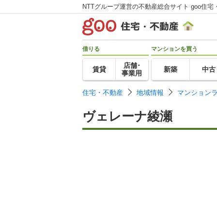
NTTグループ運営の不動産総合サイト goo住宅
借りる
マンションを買う
店舗･
賃貸
新築
中古
事業用
住宅・不動産
地域情報
マンション
ヴェレーナ綾瀬