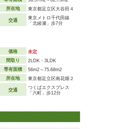
所在地
東京都足立区大谷田４
東京メトロ千代田線
交通
「北綾瀬」歩7分
価格
未定
間取り
2LDK・3LDK
専有面積
56m
2
～75.68m
2
所在地
東京都足立区南花畑２
つくばエクスプレス
交通
「六町」歩12分