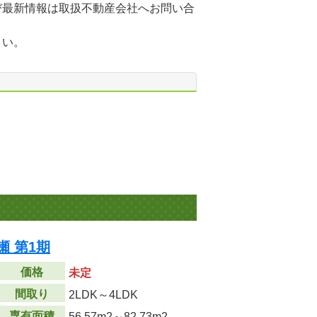
び最新情報は取扱不動産会社へお問い合
さい。
瀬 第1期
価格
未定
間取り
2LDK～4LDK
専有面積
56.57m
2
～82.73m
2