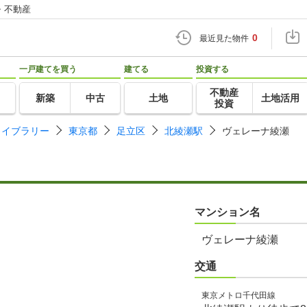
・不動産
0
最近見た物件
一戸建てを買う
建てる
投資する
不動産
新築
中古
土地
土地活用
投資
ライブラリー
東京都
足立区
北綾瀬駅
ヴェレーナ綾瀬
マンション名
ヴェレーナ綾瀬
交通
東京メトロ千代田線