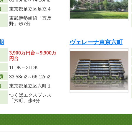
地
東京都足立区足立４
東武伊勢崎線「五反
野」歩7分
期
ヴェレーナ東京六町
3,900万円台～9,900万
円台
り
1LDK～3LDK
積
33.58m
2
～66.12m
2
地
東京都足立区六町１
つくばエクスプレス
「六町」歩4分