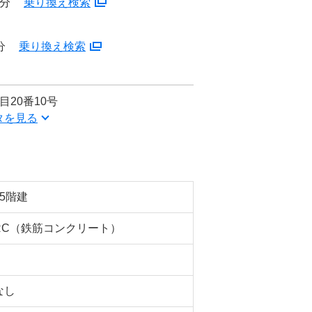
8分
乗り換え検索
分
乗り換え検索
20番10号
タを見る
15階建
RC（鉄筋コンクリート）
なし