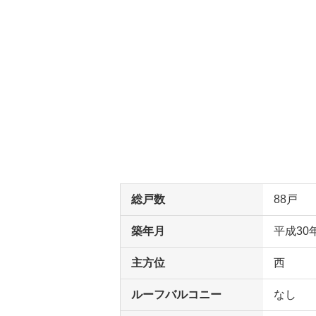
総戸数
88戸
築年月
平成30
主方位
西
ルーフバルコニー
なし