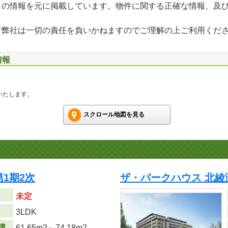
」の情報を元に掲載しています。物件に関する正確な情報、及
て弊社は一切の責任を負いかねますのでご理解の上ご利用くだ
情報
いたします。
スクロール地図を見る
第1期2次
ザ・パークハウス 北綾
未定
り
3LDK
積
61.65m
2
～74.18m
2