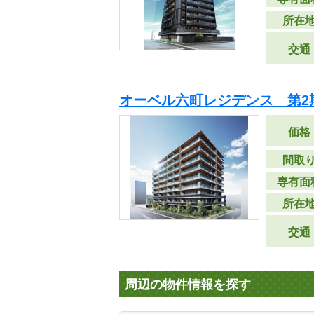
所在
交通
オーベル六町レジデンス 第2
価格
間取
専有面
所在
交通
周辺の物件情報を探す