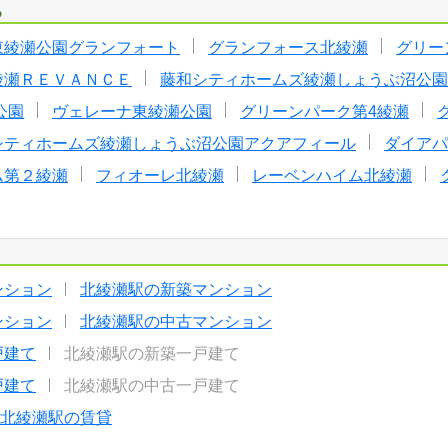
る
東綾瀬公園グランフォート
グランフォース北綾瀬
グリー
綾瀬ＲＥＶＡＮＣＥ
藤和シティホームズ綾瀬しょうぶ沼公園
公園
ヴェレーナ東綾瀬公園
グリーンパーク第4綾瀬
シティホームズ綾瀬しょうぶ沼公園アクアフィール
ダイアパ
ム第２綾瀬
フィオーレ北綾瀬
レーベンハイム北綾瀬
ンション
北綾瀬駅の新築マンション
ンション
北綾瀬駅の中古マンション
戸建て
北綾瀬駅の新築一戸建て
戸建て
北綾瀬駅の中古一戸建て
北綾瀬駅の賃貸