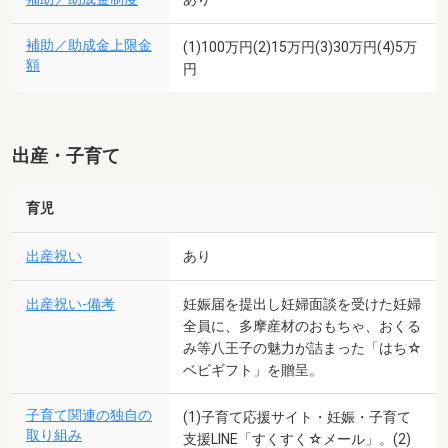
補助／助成金上限金
(1)100万円(2)15万円(3)30万円(4)5万
額
円
出産・子育て
育児
出産祝い
あり
出産祝い-備考
妊娠届を提出し妊婦面談を受けた妊婦
全員に、多摩産材のおもちゃ、おくる
み等八王子の魅力が詰まった「はち☆
ベビギフト」を贈呈。
子育て関連の独自の
(1)子育て応援サイト・妊娠・子育て
取り組み
支援LINE「すくすく☆メール」。(2)