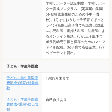
学校サポーター認証制度・学校サポー
ター育成プログラム。(3)高尾山学園
(不登校児童生徒のための小中一貫
校)。(4)はちおうじっ子子育てほっと
ライン(妊娠出産子育て相談窓口)廃止
→小児科医・産婦人科医・助産師によ
るオンライン相談。(5)八王子版ネウ
ボラ乳幼児手帳と保存のためのマイフ
ァイル配布。(6)子育て応援企業。(7)
ベビーテント貸出。
子ども・学生等医療
子ども・学生等医療
18歳3月末まで
費助成<通院>対象年
齢
子ども・学生等医療
自己負担あり
費助成<通院>自己負
担