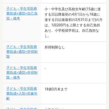
子ども・学生等医療
小・中学生及び高校生年齢(15歳に達
費助成<通院>自己負
する日以降最初の4月1日から18歳に
担－備考
達する日以後最初の3月31日まで)の方
は、1回200円を上限とする自己負担
あり。小学校就学前は、自己負担な
し。
子ども・学生等医療
所得制限なし
費助成<通院>所得制
限
子ども・学生等医療
-
費助成<通院>所得制
限－備考
子ども・学生等医療
18歳3月末まで
費助成<入院>対象年
齢