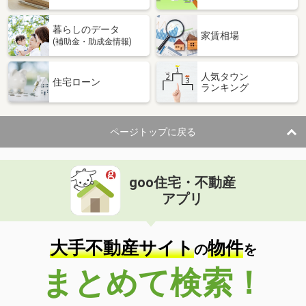
暮らしのデータ
家賃相場
(補助金・助成金情報)
人気タウン
住宅ローン
ランキング
ページトップに戻る
goo住宅・不動産
アプリ
大手不動産サイト
物件
の
を
まとめて検索！