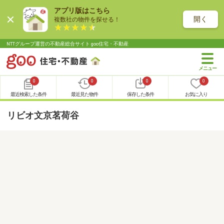
アプリ版はこちら
開く
複数社の物件を探せる！
NTTグループ運営の不動産総合サイト goo住宅・不動産
0
0
0
0
最近検索した条件
最近見た物件
保存した条件
お気に入り
リビオ文京茗荷谷