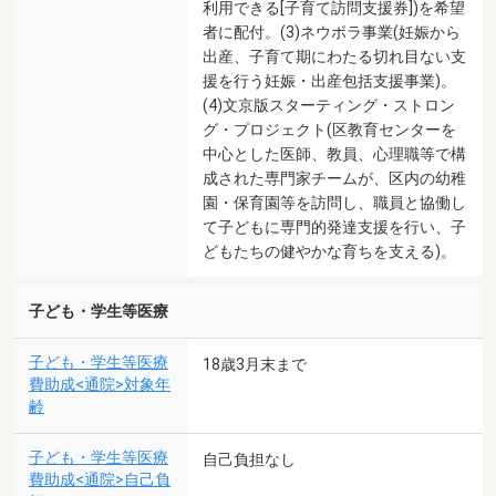
利用できる[子育て訪問支援券])を希望
者に配付。(3)ネウボラ事業(妊娠から
出産、子育て期にわたる切れ目ない支
援を行う妊娠・出産包括支援事業)。
(4)文京版スターティング・ストロン
グ・プロジェクト(区教育センターを
中心とした医師、教員、心理職等で構
成された専門家チームが、区内の幼稚
園・保育園等を訪問し、職員と協働し
て子どもに専門的発達支援を行い、子
どもたちの健やかな育ちを支える)。
子ども・学生等医療
子ども・学生等医療
18歳3月末まで
費助成<通院>対象年
齢
子ども・学生等医療
自己負担なし
費助成<通院>自己負