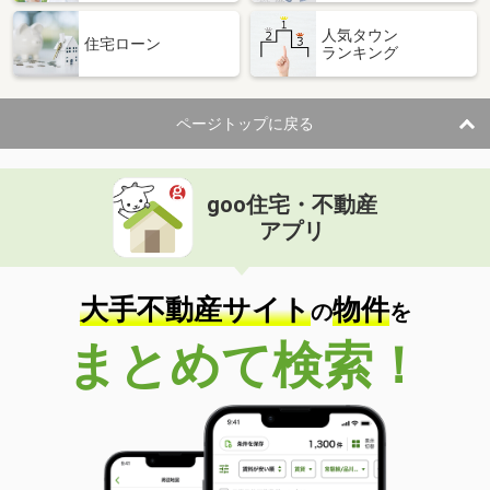
人気タウン
住宅ローン
ランキング
ページトップに戻る
goo住宅・不動産
アプリ
大手不動産サイト
物件
の
を
まとめて検索！