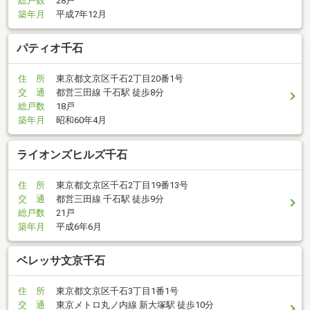
総戸数
28戸
築年月
平成7年12月
パティオ千石
住 所
東京都文京区千石2丁目20番1号
交 通
都営三田線 千石駅 徒歩8分
総戸数
18戸
築年月
昭和60年4月
ライオンズヒルズ千石
住 所
東京都文京区千石2丁目19番13号
交 通
都営三田線 千石駅 徒歩9分
総戸数
21戸
築年月
平成6年6月
ベレッサ文京千石
住 所
東京都文京区千石3丁目1番1号
交 通
東京メトロ丸ノ内線 新大塚駅 徒歩10分