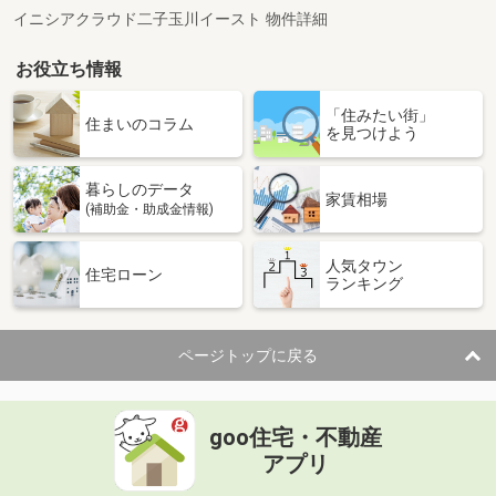
イニシアクラウド二子玉川イースト 物件詳細
お役立ち情報
「住みたい街」
住まいのコラム
を見つけよう
暮らしのデータ
家賃相場
(補助金・助成金情報)
人気タウン
住宅ローン
ランキング
ページトップに戻る
goo住宅・不動産
アプリ