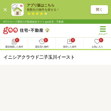
アプリ版はこちら
開く
複数社の物件を探せる！
NTTグループ運営の不動産総合サイト goo住宅・不動産
0
0
0
0
最近検索した条件
最近見た物件
保存した条件
お気に入り
イニシアクラウド二子玉川イースト