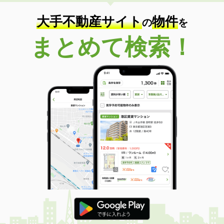
大手不動産サイト
物件
の
を
まとめて検索！