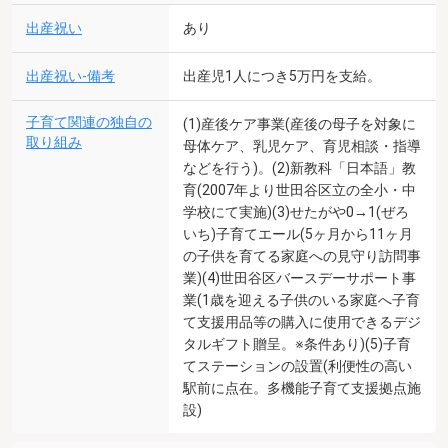
出産祝い
あり
出産祝い-備考
出産児1人につき5万円を支給。
子育て関連の独自の
(1)産後ケア事業(産後の母子を対象に
取り組み
母体ケア、乳児ケア、育児相談・指導
などを行う)。(2)新教科「日本語」教
育(2007年より世田谷区立の全小・中
学校にて実施)(3)せたがや0→1(ぜろ
いち)子育てエール(5ヶ月から11ヶ月
の子供を育てる家庭への見守り訪問事
業)(4)世田谷区バースデーサポート事
業(1歳を迎える子供のいる家庭へ子育
て支援用品等の購入に使用できるデジ
タルギフト贈呈。※条件あり)(5)子育
てステーションの設置(利便性の高い
駅前に点在。多機能子育て支援拠点施
設)