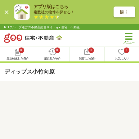
アプリ版はこちら
開く
複数社の物件を探せる！
NTTグループ運営の不動産総合サイト goo住宅・不動産
0
0
0
0
最近検索した条件
最近見た物件
保存した条件
お気に入り
ディップス小竹向原