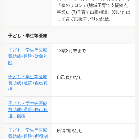
「森のサロン」(地域子育て支援拠点
事業)。(7)子育て出張相談。(8)いたば
し子育て応援アプリの配信。
子ども・学生等医療
子ども・学生等医療
18歳3月末まで
費助成<通院>対象年
齢
子ども・学生等医療
自己負担なし
費助成<通院>自己負
担
子ども・学生等医療
-
費助成<通院>自己負
担－備考
子ども・学生等医療
所得制限なし
費助成<通院>所得制