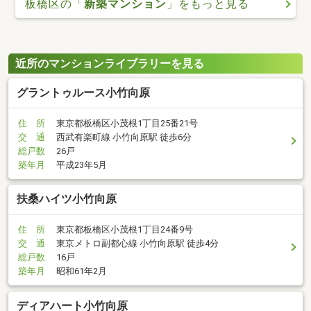
板橋区の「
新築マンション
」をもっと見る
近所のマンションライブラリーを見る
グラントゥルース小竹向原
住 所
東京都板橋区小茂根1丁目25番21号
交 通
西武有楽町線 小竹向原駅 徒歩6分
総戸数
26戸
築年月
平成23年5月
扶桑ハイツ小竹向原
住 所
東京都板橋区小茂根1丁目24番9号
交 通
東京メトロ副都心線 小竹向原駅 徒歩4分
総戸数
16戸
築年月
昭和61年2月
ディアハート小竹向原