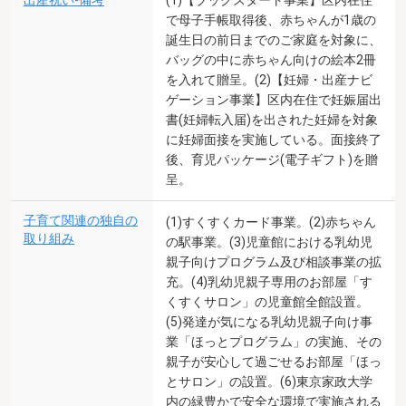
出産祝い-備考
で母子手帳取得後、赤ちゃんが1歳の
誕生日の前日までのご家庭を対象に、
バッグの中に赤ちゃん向けの絵本2冊
を入れて贈呈。(2)【妊婦・出産ナビ
ゲーション事業】区内在住で妊娠届出
書(妊婦転入届)を出された妊婦を対象
に妊婦面接を実施している。面接終了
後、育児パッケージ(電子ギフト)を贈
呈。
子育て関連の独自の
(1)すくすくカード事業。(2)赤ちゃん
取り組み
の駅事業。(3)児童館における乳幼児
親子向けプログラム及び相談事業の拡
充。(4)乳幼児親子専用のお部屋「す
くすくサロン」の児童館全館設置。
(5)発達が気になる乳幼児親子向け事
業「ほっとプログラム」の実施、その
親子が安心して過ごせるお部屋「ほっ
とサロン」の設置。(6)東京家政大学
内の緑豊かで安全な環境で実施される