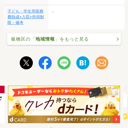
子ども・学生等医療
-
費助成<入院>所得制
限－備考
板橋区の「
地域情報
」をもっと見る