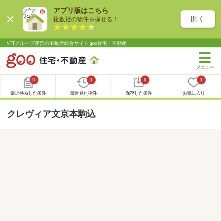
アプリ版はこちら
開く
複数社の物件を探せる！
NTTグループ運営の不動産総合サイト goo住宅・不動産
0
0
0
0
最近検索した条件
最近見た物件
保存した条件
お気に入り
クレヴィア文京本駒込