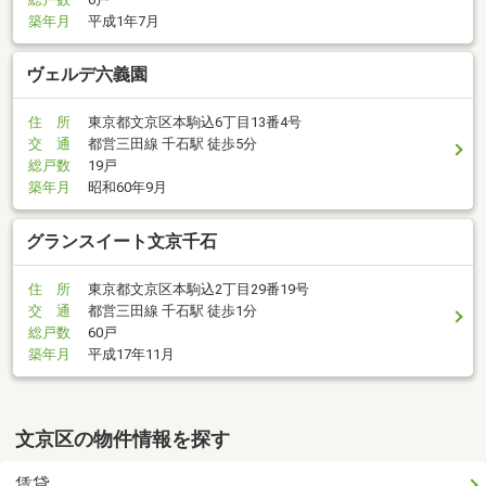
築年月
平成1年7月
ヴェルデ六義園
住 所
東京都文京区本駒込6丁目13番4号
交 通
都営三田線 千石駅 徒歩5分
総戸数
19戸
築年月
昭和60年9月
グランスイート文京千石
住 所
東京都文京区本駒込2丁目29番19号
交 通
都営三田線 千石駅 徒歩1分
総戸数
60戸
築年月
平成17年11月
文京区の物件情報を探す
賃貸