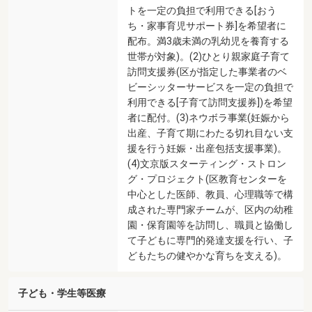
トを一定の負担で利用できる[おう
ち・家事育児サポート券]を希望者に
配布。満3歳未満の乳幼児を養育する
世帯が対象)。(2)ひとり親家庭子育て
訪問支援券(区が指定した事業者のベ
ビーシッターサービスを一定の負担で
利用できる[子育て訪問支援券])を希望
者に配付。(3)ネウボラ事業(妊娠から
出産、子育て期にわたる切れ目ない支
援を行う妊娠・出産包括支援事業)。
(4)文京版スターティング・ストロン
グ・プロジェクト(区教育センターを
中心とした医師、教員、心理職等で構
成された専門家チームが、区内の幼稚
園・保育園等を訪問し、職員と協働し
て子どもに専門的発達支援を行い、子
どもたちの健やかな育ちを支える)。
子ども・学生等医療