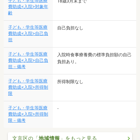
子ども・学生等医療
18歳3月末まで
費助成<入院>対象年
齢
子ども・学生等医療
自己負担なし
費助成<入院>自己負
担
子ども・学生等医療
入院時食事療養費の標準負担額の自己
費助成<入院>自己負
負担あり。
担－備考
子ども・学生等医療
所得制限なし
費助成<入院>所得制
限
子ども・学生等医療
-
費助成<入院>所得制
限－備考
文京区の「
地域情報
」をもっと見る