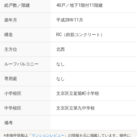
総戸数／階建
40戸／地下1階付11階建
築年月
平成28年11月
構造
RC（鉄筋コンクリート）
主方位
北西
ルーフバルコニー
なし
専用庭
なし
小学校区
文京区立駕籠町小学校
中学校区
文京区立第九中学校
備考
※本物件情報は「
マンションレビュー
」の情報を元に掲載しています。物件に