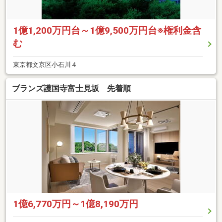
1億1,200万円台～1億9,500万円台※権利金含
む
東京都文京区小石川４
ブランズ護国寺富士見坂 先着順
1億6,770万円～1億8,190万円