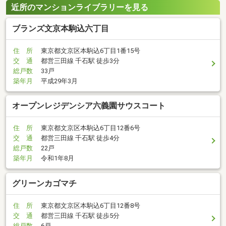
近所のマンションライブラリーを見る
ブランズ文京本駒込六丁目
住 所
東京都文京区本駒込6丁目1番15号
交 通
都営三田線 千石駅 徒歩3分
総戸数
33戸
築年月
平成29年3月
オープンレジデンシア六義園サウスコート
住 所
東京都文京区本駒込6丁目12番6号
交 通
都営三田線 千石駅 徒歩4分
総戸数
22戸
築年月
令和1年8月
グリーンカゴマチ
住 所
東京都文京区本駒込6丁目12番8号
交 通
都営三田線 千石駅 徒歩5分
総戸数
6戸