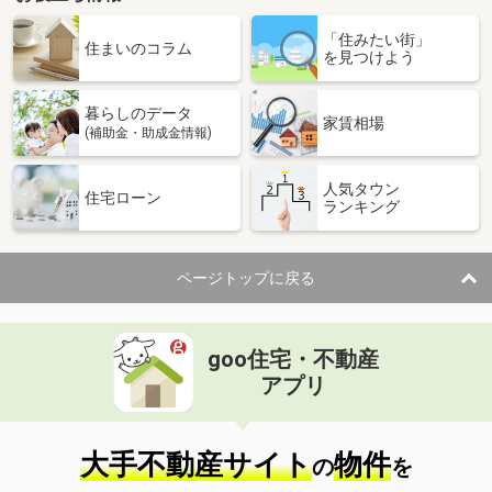
「住みたい街」
住まいのコラム
を見つけよう
暮らしのデータ
家賃相場
(補助金・助成金情報)
人気タウン
住宅ローン
ランキング
ページトップに戻る
goo住宅・不動産
アプリ
大手不動産サイト
物件
の
を