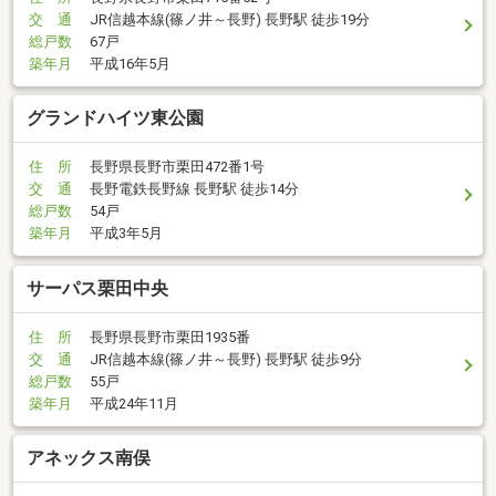
交 通
JR信越本線(篠ノ井～長野) 長野駅 徒歩19分
総戸数
67戸
築年月
平成16年5月
グランドハイツ東公園
住 所
長野県長野市栗田472番1号
交 通
長野電鉄長野線 長野駅 徒歩14分
総戸数
54戸
築年月
平成3年5月
サーパス栗田中央
住 所
長野県長野市栗田1935番
交 通
JR信越本線(篠ノ井～長野) 長野駅 徒歩9分
総戸数
55戸
築年月
平成24年11月
アネックス南俣