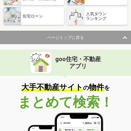
人気タウン
住宅ローン
ランキング
ページトップに戻る
goo住宅・不動産
アプリ
大手不動産サイト
物件
の
を
まとめて検索！