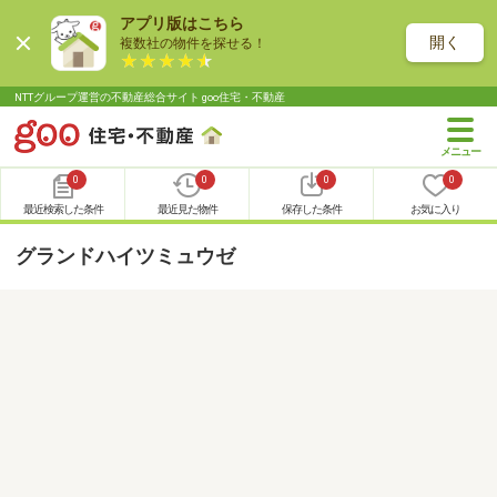
アプリ版はこちら
開く
複数社の物件を探せる！
NTTグループ運営の不動産総合サイト goo住宅・不動産
0
0
0
0
最近検索した条件
最近見た物件
保存した条件
お気に入り
グランドハイツミュウゼ