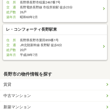
住 所
長野県長野市稲葉2467番7号
交 通
長野電鉄長野線 市役所前駅 徒歩23分
総戸数
26戸
築年月
昭和60年2月
レ・コンフォーティ長野駅東
住 所
長野県長野市栗田859番1号
交 通
JR北陸新幹線 長野駅 徒歩6分
総戸数
20戸
築年月
平成28年7月
長野市の物件情報を探す
賃貸
中古マンション
新築マンション