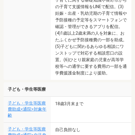
の子育て支援情報をLINEで配信。(3)
妊娠・出産・乳幼児期の子育て情報や
予防接種の予定等をスマートフォンで
確認・管理ができるアプリを配信。
(4)1歳以上2歳未満の人を対象に、お
たふくかぜ予防接種費の一部を助成。
(5)子どもに関わるあらゆる相談にワ
ンストップで対応する相談窓口の設
置。(6)ひとり親家庭の児童が高等学
校等への通学に要する費用の一部を通
学費援護金制度により援助。
子ども・学生等医療
子ども・学生等医療
18歳3月末まで
費助成<通院>対象年
齢
子ども・学生等医療
自己負担なし