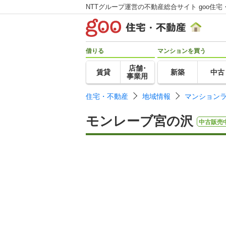
NTTグループ運営の不動産総合サイト goo住宅
借りる
マンションを買う
店舗･
賃貸
新築
中古
事業用
住宅・不動産
地域情報
マンション
モンレーブ宮の沢
中古販売