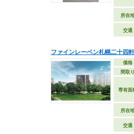
所在
交通
ファインレーベン札幌二十四軒 T
価格
間取
専有面
所在
交通