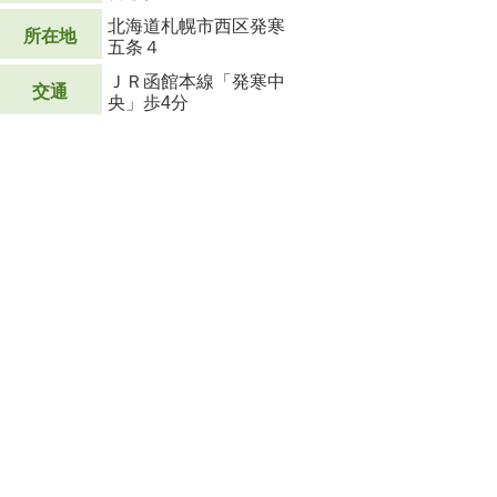
北海道札幌市西区発寒
所在地
五条４
ＪＲ函館本線「発寒中
交通
央」歩4分