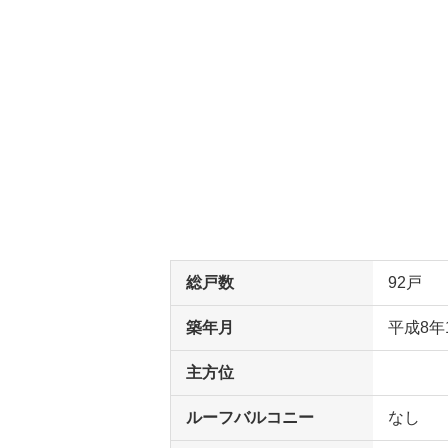
総戸数
92戸
築年月
平成8年
主方位
ルーフバルコニー
なし