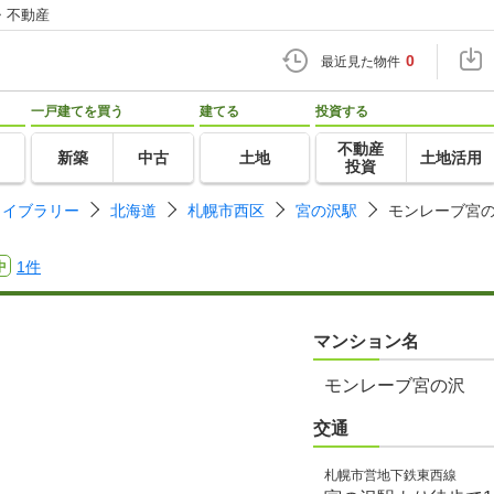
・不動産
0
最近見た物件
一戸建てを買う
建てる
投資する
不動産
新築
中古
土地
土地活用
投資
ライブラリー
北海道
札幌市西区
宮の沢駅
モンレーブ宮
1件
中
マンション名
モンレーブ宮の沢
交通
札幌市営地下鉄東西線