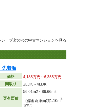
ンレーブ宮の沢の中古マンションを見る
 先着順
価格
4,188万円～6,358万円
間取り
2LDK～4LDK
56.01m
2
～86.66m
2
、
専有面積
2
（備蓄倉庫面積1.10m
含む）