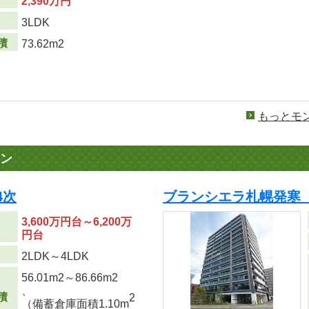
2,390万円
り
3LDK
積
73.62m2
もっとモ
ン
4次
ブランシエラ札幌発寒
3,600万円台～6,200万
円台
り
2LDK～4LDK
56.01m
2
～86.66m
2
、
積
2
（備蓄倉庫面積1.10m