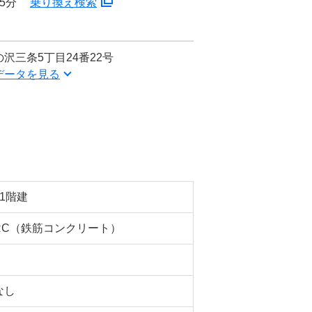
5分
乗り換え検索
沢三条5丁目24番22号
データを見る
11階建
RC（鉄筋コンクリート）
なし