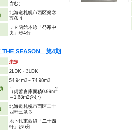
含む）
北海道札幌市西区発寒
地
五条４
ＪＲ函館本線「発寒中
央」歩4分
HE SEASON 第4期
未定
り
2LDK・3LDK
54.94m
2
～74.98m
2
、
積
2
（備蓄倉庫面積0.99m
～1.68m
2
含む）
北海道札幌市西区二十
地
四軒三条３
地下鉄東西線「二十四
軒」歩6分