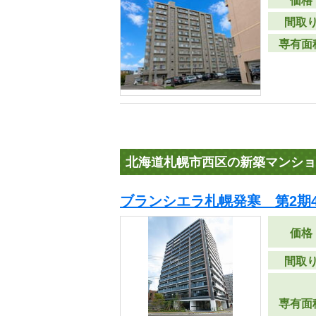
価格
間取
専有面
北海道札幌市西区の新築マンショ
ブランシエラ札幌発寒 第2期
価格
間取
専有面