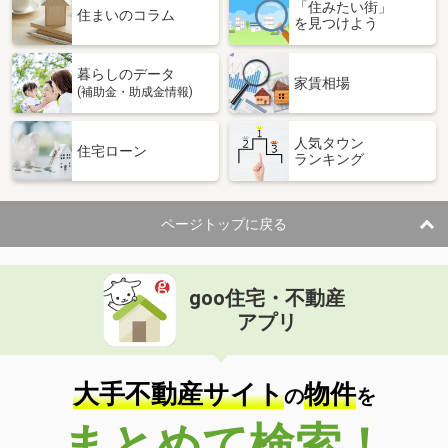
「住みたい街」
住まいのコラム
を見つけよう
暮らしのデータ
家賃相場
(補助金・助成金情報)
人気タウン
住宅ローン
ランキング
ページトップに戻る
goo住宅・不動産
アプリ
大手不動産サイト
物件
の
を
まとめて検索！