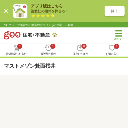
アプリ版はこちら
開く
複数社の物件を探せる！
NTTグループ運営の不動産総合サイト goo住宅・不動産
0
0
0
0
最近検索した条件
最近見た物件
保存した条件
お気に入り
マストメゾン箕面桜井