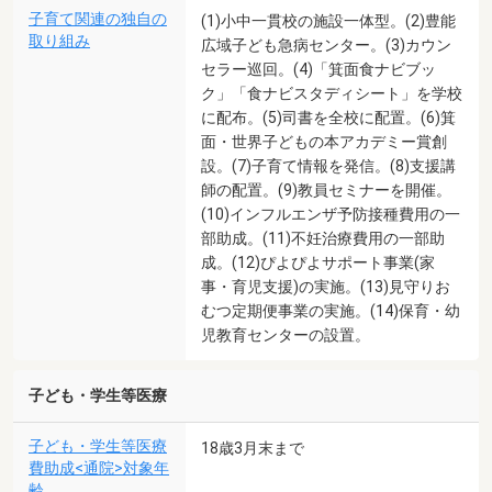
子育て関連の独自の
(1)小中一貫校の施設一体型。(2)豊能
取り組み
広域子ども急病センター。(3)カウン
セラー巡回。(4)「箕面食ナビブッ
ク」「食ナビスタディシート」を学校
に配布。(5)司書を全校に配置。(6)箕
面・世界子どもの本アカデミー賞創
設。(7)子育て情報を発信。(8)支援講
師の配置。(9)教員セミナーを開催。
(10)インフルエンザ予防接種費用の一
部助成。(11)不妊治療費用の一部助
成。(12)ぴよぴよサポート事業(家
事・育児支援)の実施。(13)見守りお
むつ定期便事業の実施。(14)保育・幼
児教育センターの設置。
子ども・学生等医療
子ども・学生等医療
18歳3月末まで
費助成<通院>対象年
齢