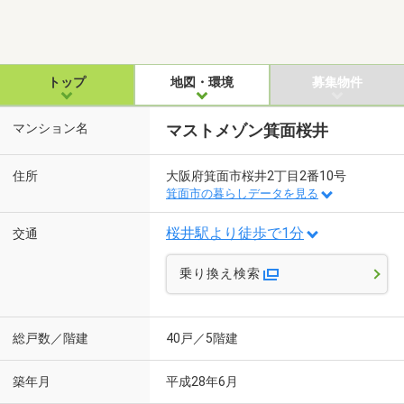
トップ
地図・環境
募集物件
マンション名
マストメゾン箕面桜井
住所
大阪府箕面市桜井2丁目2番10号
箕面市の暮らしデータを見る
桜井駅より徒歩で1分
交通
乗り換え検索
総戸数／階建
40戸／5階建
築年月
平成28年6月