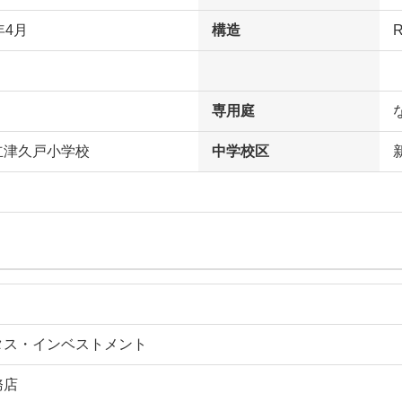
年4月
構造
専用庭
立津久戸小学校
中学校区
タス・インベストメント
務店