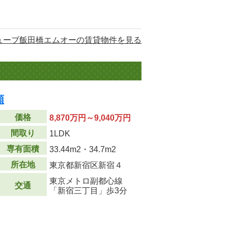
ューブ飯田橋エムオーの賃貸物件を見る
順
価格
8,870万円～9,040万円
間取り
1LDK
専有面積
33.44m
2
・34.7m
2
所在地
東京都新宿区新宿４
東京メトロ副都心線
交通
「新宿三丁目」歩3分