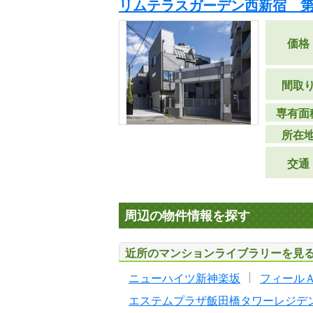
リムテラスガーデン西新宿 
価格
間取
専有面
所在
交通
周辺の物件情報を探す
近所のマンションライブラリーを見
ニューハイツ新神楽坂
フィール
エステムプラザ飯田橋タワーレジデ