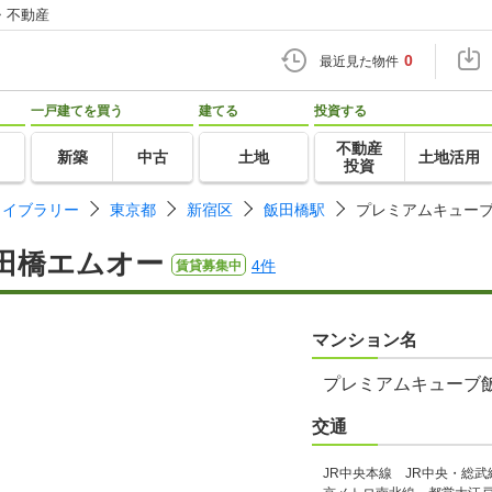
・不動産
0
最近見た物件
一戸建てを買う
建てる
投資する
不動産
新築
中古
土地
土地活用
投資
ライブラリー
東京都
新宿区
飯田橋駅
プレミアムキュー
田橋エムオー
4件
賃貸募集中
マンション名
プレミアムキューブ
交通
JR中央本線 JR中央・総