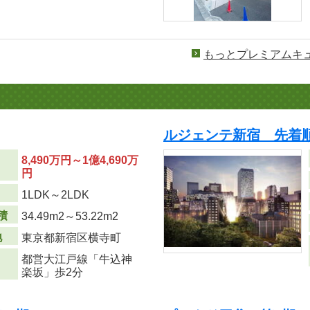
もっとプレミアムキ
ルジェンテ新宿 先着
8,490万円～1億4,690万
円
り
1LDK～2LDK
積
34.49m
2
～53.22m
2
地
東京都新宿区横寺町
都営大江戸線「牛込神
楽坂」歩2分