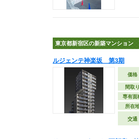
東京都新宿区の新築マンション
ルジェンテ神楽坂 第3期
価格
間取
専有面
所在
交通