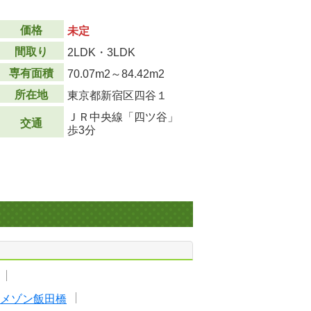
価格
未定
間取り
2LDK・3LDK
専有面積
70.07m
2
～84.42m
2
所在地
東京都新宿区四谷１
ＪＲ中央線「四ツ谷」
交通
歩3分
メゾン飯田橋