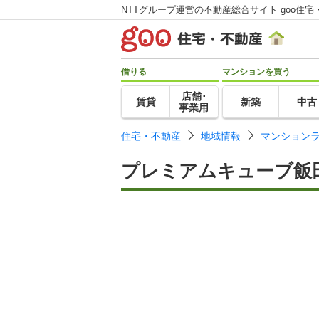
NTTグループ運営の不動産総合サイト goo住宅
借りる
マンションを買う
店舗･
賃貸
新築
中古
事業用
住宅・不動産
地域情報
マンション
プレミアムキューブ飯