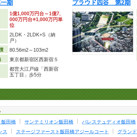
第一期
プラウド四谷 第2期
1億1,000万円台～1億7,
000万円台※1,000万円単
位
2LDK・2LDK+S（納
り
戸）
積
80.56m
2
～103m
2
地
東京都新宿区西新宿５
都営大江戸線「西新宿
五丁目」歩5分
る
Ａ飯田橋
サンテミリオン飯田橋
パレステュディオ飯田橋
ンス
ステージファースト飯田橋アジールコート
グランド