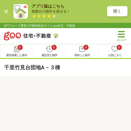
アプリ版はこちら
開く
複数社の物件を探せる！
NTTグループ運営の不動産総合サイト goo住宅・不動産
0
0
0
0
最近検索した条件
最近見た物件
保存した条件
お気に入り
千里竹見台団地A－３棟