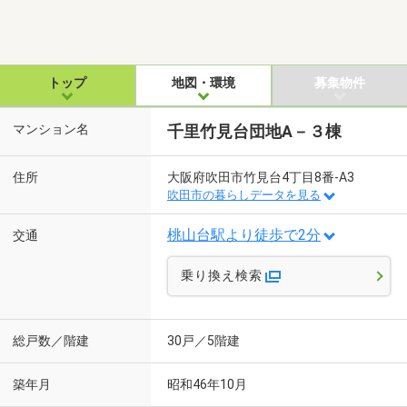
トップ
地図・環境
募集物件
マンション名
千里竹見台団地A－３棟
住所
大阪府吹田市竹見台4丁目8番-A3
吹田市の暮らしデータを見る
桃山台駅より徒歩で2分
交通
乗り換え検索
総戸数／階建
30戸／5階建
築年月
昭和46年10月