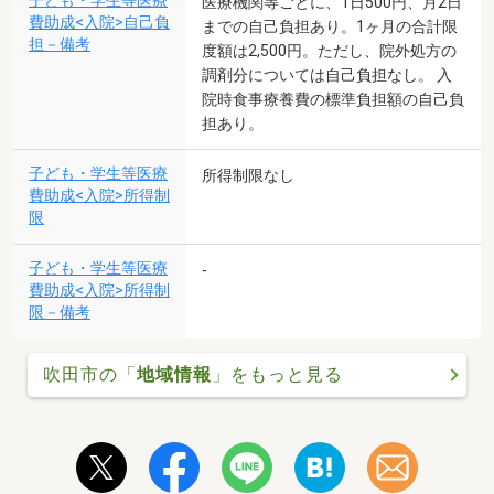
子ども・学生等医療
医療機関等ごとに、1日500円、月2日
費助成<入院>自己負
までの自己負担あり。1ヶ月の合計限
担－備考
度額は2,500円。ただし、院外処方の
調剤分については自己負担なし。 入
院時食事療養費の標準負担額の自己負
担あり。
子ども・学生等医療
所得制限なし
費助成<入院>所得制
限
子ども・学生等医療
-
費助成<入院>所得制
限－備考
吹田市の「
地域情報
」をもっと見る