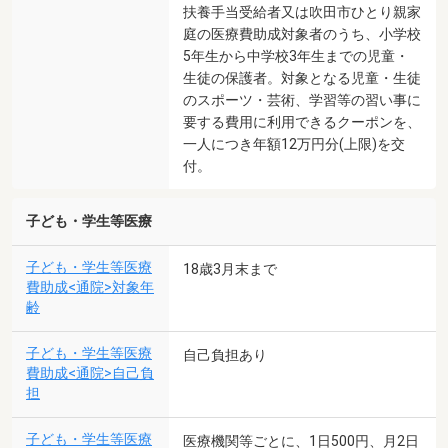
扶養手当受給者又は吹田市ひとり親家
庭の医療費助成対象者のうち、小学校
5年生から中学校3年生までの児童・
生徒の保護者。対象となる児童・生徒
のスポーツ・芸術、学習等の習い事に
要する費用に利用できるクーポンを、
一人につき年額12万円分(上限)を交
付。
子ども・学生等医療
子ども・学生等医療
18歳3月末まで
費助成<通院>対象年
齢
子ども・学生等医療
自己負担あり
費助成<通院>自己負
担
子ども・学生等医療
医療機関等ごとに、1日500円、月2日