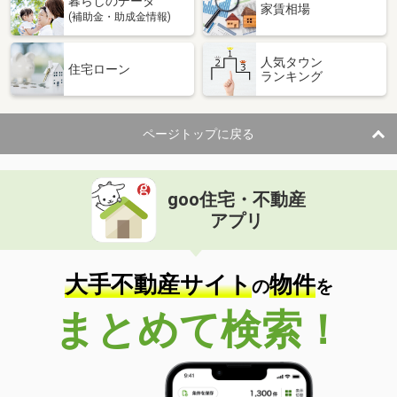
暮らしのデータ
家賃相場
(補助金・助成金情報)
人気タウン
住宅ローン
ランキング
ページトップに戻る
goo住宅・不動産
アプリ
大手不動産サイト
物件
の
を
まとめて検索！