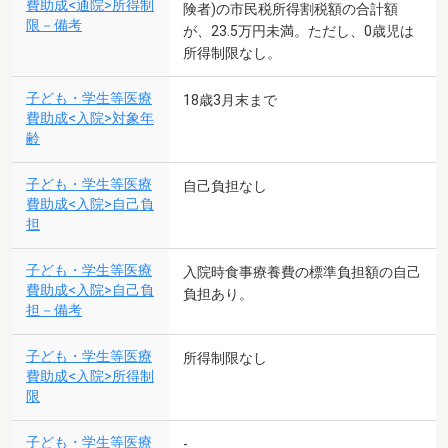
費助成<通院>所得制
険者)の市民税所得割税額の合計額
限－備考
が、23.5万円未満。ただし、0歳児は
所得制限なし。
子ども・学生等医療
18歳3月末まで
費助成<入院>対象年
齢
子ども・学生等医療
自己負担なし
費助成<入院>自己負
担
子ども・学生等医療
入院時食事療養費の標準負担額の自己
費助成<入院>自己負
負担あり。
担－備考
子ども・学生等医療
所得制限なし
費助成<入院>所得制
限
子ども・学生等医療
-