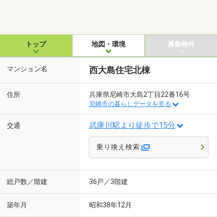
トップ
地図・環境
募集物件
マンション名
西大島住宅北棟
住所
兵庫県尼崎市大島2丁目22番16号
尼崎市の暮らしデータを見る
武庫川駅より徒歩で15分
交通
乗り換え検索
総戸数／階建
36戸／3階建
築年月
昭和38年12月