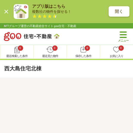
アプリ版はこちら
開く
複数社の物件を探せる！
NTTグループ運営の不動産総合サイト goo住宅・不動産
0
0
0
0
最近検索した条件
最近見た物件
保存した条件
お気に入り
西大島住宅北棟