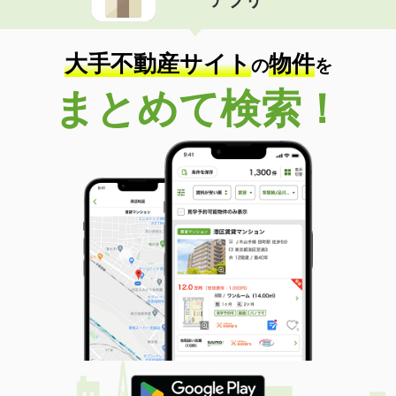
アプリ
大手不動産サイト
物件
の
を
まとめて検索！