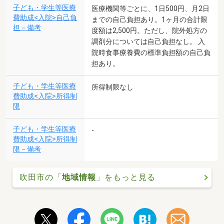
子ども・学生等医療
医療機関等ごとに、1日500円、月2日
費助成<入院>自己負
までの自己負担あり。1ヶ月の合計限
担－備考
度額は2,500円。ただし、院外処方の
調剤分については自己負担なし。 入
院時食事療養費の標準負担額の自己負
担あり。
子ども・学生等医療
所得制限なし
費助成<入院>所得制
限
子ども・学生等医療
-
費助成<入院>所得制
限－備考
吹田市の「
地域情報
」をもっと見る