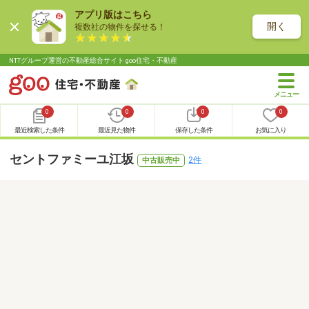
アプリ版はこちら
開く
複数社の物件を探せる！
NTTグループ運営の不動産総合サイト goo住宅・不動産
0
0
0
0
最近検索した条件
最近見た物件
保存した条件
お気に入り
セントファミーユ江坂
2件
中古販売中