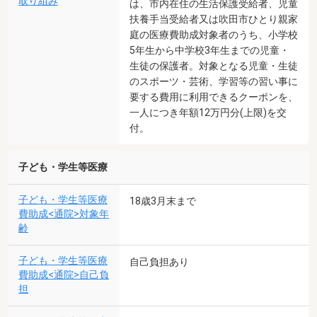
取り組み
は、市内在住の生活保護受給者、児童
扶養手当受給者又は吹田市ひとり親家
庭の医療費助成対象者のうち、小学校
5年生から中学校3年生までの児童・
生徒の保護者。対象となる児童・生徒
のスポーツ・芸術、学習等の習い事に
要する費用に利用できるクーポンを、
一人につき年額12万円分(上限)を交
付。
子ども・学生等医療
子ども・学生等医療
18歳3月末まで
費助成<通院>対象年
齢
子ども・学生等医療
自己負担あり
費助成<通院>自己負
担