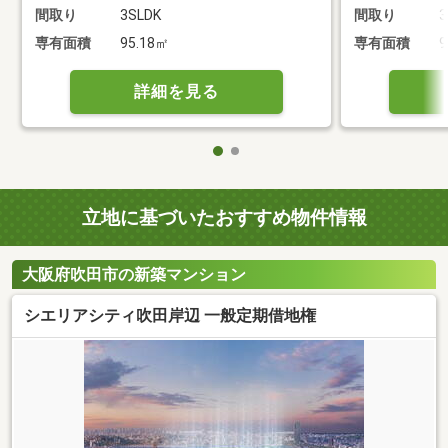
間取り
3SLDK
間取り
3
専有面積
95.18㎡
専有面積
9
詳細を見る
立地に基づいたおすすめ物件情報
大阪府吹田市の新築マンション
シエリアシティ吹田岸辺 一般定期借地権