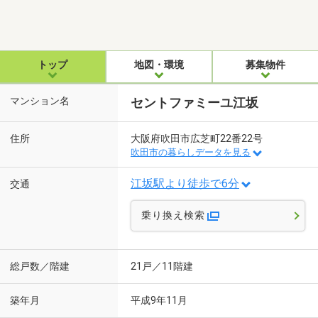
トップ
地図・環境
募集物件
マンション名
セントファミーユ江坂
住所
大阪府吹田市広芝町22番22号
吹田市の暮らしデータを見る
江坂駅より徒歩で6分
交通
乗り換え検索
総戸数／階建
21戸／11階建
築年月
平成9年11月