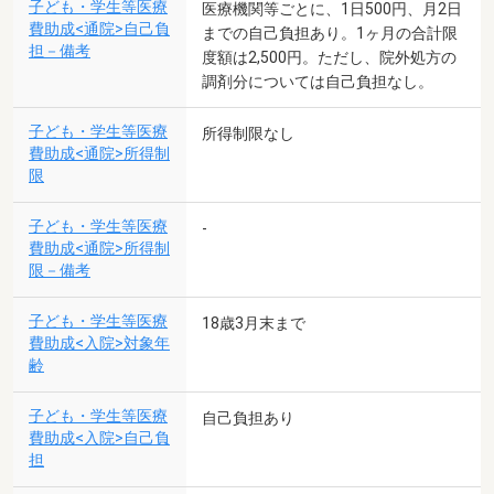
子ども・学生等医療
医療機関等ごとに、1日500円、月2日
費助成<通院>自己負
までの自己負担あり。1ヶ月の合計限
担－備考
度額は2,500円。ただし、院外処方の
調剤分については自己負担なし。
子ども・学生等医療
所得制限なし
費助成<通院>所得制
限
子ども・学生等医療
-
費助成<通院>所得制
限－備考
子ども・学生等医療
18歳3月末まで
費助成<入院>対象年
齢
子ども・学生等医療
自己負担あり
費助成<入院>自己負
担