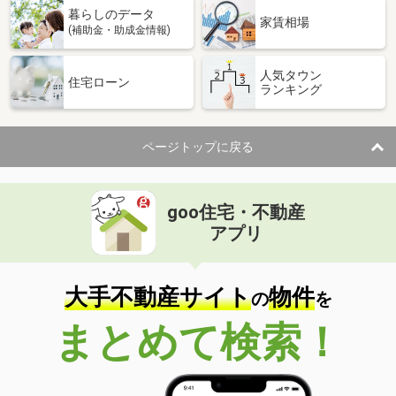
暮らしのデータ
家賃相場
(補助金・助成金情報)
人気タウン
住宅ローン
ランキング
ページトップに戻る
goo住宅・不動産
アプリ
大手不動産サイト
物件
の
を
まとめて検索！