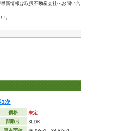
び最新情報は取扱不動産会社へお問い合
さい。
期3次
価格
未定
間取り
3LDK
専有面積
66.98m
2
～84.57m
2