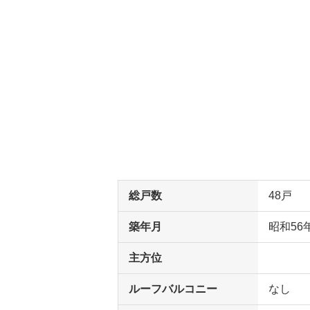
総戸数
48戸
築年月
昭和56
主方位
ルーフバルコニー
なし