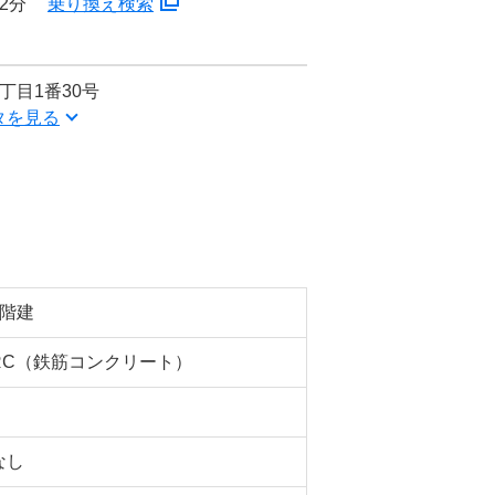
2分
乗り換え検索
丁目1番30号
タを見る
4階建
RC（鉄筋コンクリート）
なし