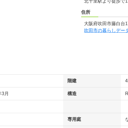
北千里駅より徒歩で1
住所
大阪府吹田市藤白台1
吹田市の暮らしデー
階建
年3月
構造
専用庭