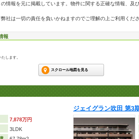
」の情報を元に掲載しています。物件に関する正確な情報、及
て弊社は一切の責任を負いかねますのでご理解の上ご利用くだ
情報
いたします。
スクロール地図を見る
ジェイグラン吹田 第3
7,878万円
り
3LDK
積
67.78m
2