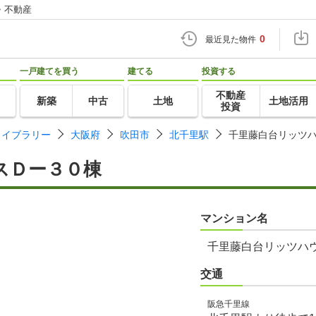
・不動産
0
最近見た物件
一戸建てを買う
建てる
投資する
不動産
新築
中古
土地
土地活用
投資
ライブラリー
大阪府
吹田市
北千里駅
千里藤白台リッツ
スＤー３０棟
マンション名
千里藤白台リッツハ
交通
阪急千里線