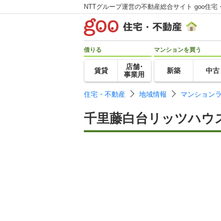
NTTグループ運営の不動産総合サイト goo住宅
借りる
マンションを買う
店舗･
賃貸
新築
中古
事業用
住宅・不動産
地域情報
マンション
千里藤白台リッツハウ