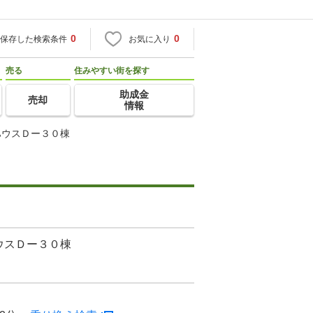
0
0
保存した検索条件
お気に入り
売る
住みやすい街を探す
助成金
売却
情報
ハウスＤー３０棟
ウスＤー３０棟