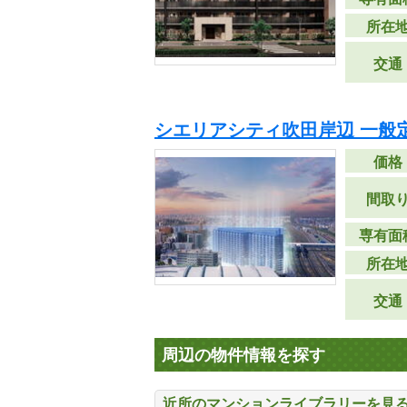
所在
交通
シエリアシティ吹田岸辺 一般
価格
間取
専有面
所在
交通
周辺の物件情報を探す
近所のマンションライブラリーを見