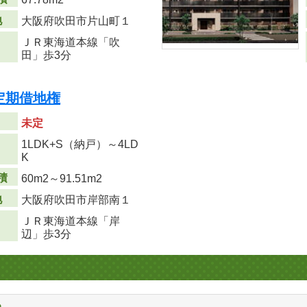
地
大阪府吹田市片山町１
ＪＲ東海道本線「吹
田」歩3分
定期借地権
未定
1LDK+S（納戸）～4LD
り
K
積
60m
2
～91.51m
2
地
大阪府吹田市岸部南１
ＪＲ東海道本線「岸
辺」歩3分
る