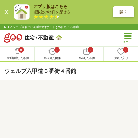
アプリ版はこちら
開く
複数社の物件を探せる！
NTTグループ運営の不動産総合サイト goo住宅・不動産
0
0
0
0
最近検索した条件
最近見た物件
保存した条件
お気に入り
ウェルブ六甲道３番街４番館