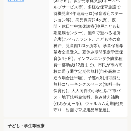
(35ヶ所)。多胎児家庭支援(ホームヘ
ルプサービス等)。多様な保育施設で
待機児童4年連続ゼロ(保育送迎ステー
ション等)。病児保育(24ヶ所)。夜
間・休日年中無休診療(神戸こども初
期急病センター)。無料で遊べる場所
充実(こべっこランド、こども本の森
神戸、児童館120ヶ所等)。学童保育希
望者全員受入。夏休み期間限定学童保
育(54ヶ所)。インフルエンザ予防接種
費一部助成(12歳まで)。市民が市内高
校に通う通学定期代無料(市外高校に
通う場合は半額)。子連れ利用可能な
無料コワーキングスペース(無料一時
保育付)。大人同伴の小学生以下市バ
ス・地下鉄料金無料。住み替え補助
(住みかえーる)。ウェルカム定期便(見
守り・対面で育児用品等配達)。
子ども・学生等医療