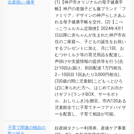
出産祝い-備考
(1)【神戸市オリジナルの母子健康手
帳】神戸の老舗子ども服ブランド「フ
ァミリア」デザインの神戸らしさあふ
れる母子健康手帳を交付。(2)【こべ
っこウェルカム定期便】2024年4月1
日以降に赤ちゃんが生まれた神戸市在
住のご家庭へ、子どもの誕生をお祝い
するプレゼントに加え、月に1回、お
むつやミルク等の育児用品を配達し、
声掛けや支援情報の提供等を行う(合
計10回お届け。初回配達:1万円相当、
2～10回目:1回あたり3,000円相当)。
(3)0歳の間に児童館(こどもっとひろ
ば)に来られた方へ、はじめてお出か
けギフト(ランチBOX、サーモボト
ル、おしりふき)を贈呈。市内120ある
児童館全てに子育てチーフアドバイザ
ーを配置し、子育て相談が可能。
子育て関連の独自の
妊産婦タクシー利用券。産後ケア事業
取り組み