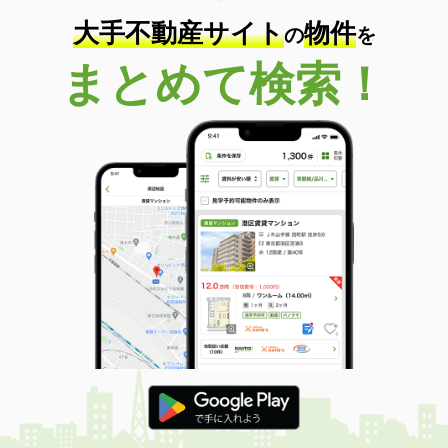
大手不動産サイト
物件
の
を
まとめて検索！