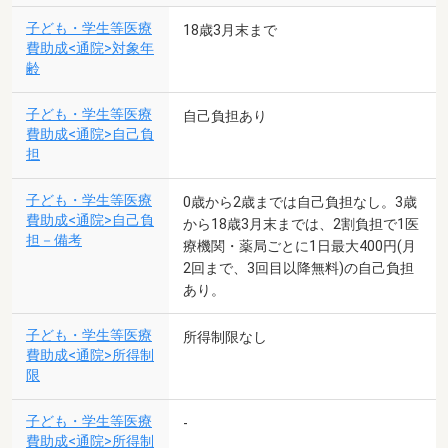
子ども・学生等医療
18歳3月末まで
費助成<通院>対象年
齢
子ども・学生等医療
自己負担あり
費助成<通院>自己負
担
子ども・学生等医療
0歳から2歳までは自己負担なし。3歳
費助成<通院>自己負
から18歳3月末までは、2割負担で1医
担－備考
療機関・薬局ごとに1日最大400円(月
2回まで、3回目以降無料)の自己負担
あり。
子ども・学生等医療
所得制限なし
費助成<通院>所得制
限
子ども・学生等医療
-
費助成<通院>所得制