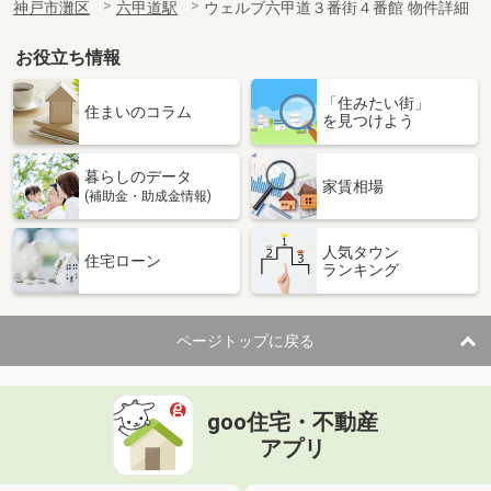
神戸市灘区
六甲道駅
ウェルブ六甲道３番街４番館 物件詳細
お役立ち情報
「住みたい街」
住まいのコラム
を見つけよう
暮らしのデータ
家賃相場
(補助金・助成金情報)
人気タウン
住宅ローン
ランキング
ページトップに戻る
goo住宅・不動産
アプリ