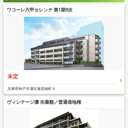
ワコーレ六甲セレンテ 第1期9次
未定
兵庫県神戸市灘区篠原南町６
ヴィンテージ灘 先着順／普通借地権